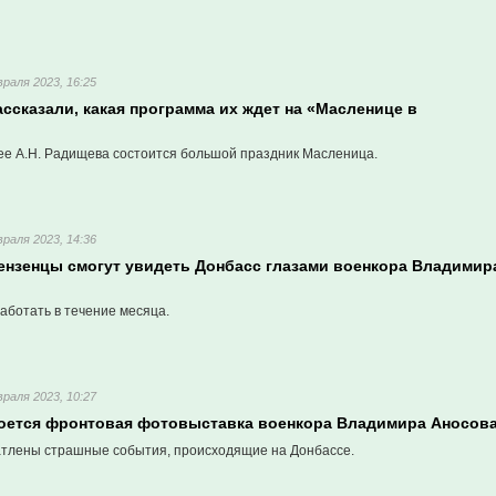
раля 2023, 16:25
ссказали, какая программа их ждет на «Масленице в
зее А.Н. Радищева состоится большой праздник Масленица.
раля 2023, 14:36
пензенцы смогут увидеть Донбасс глазами военкора Владимир
аботать в течение месяца.
раля 2023, 10:27
роется фронтовая фотовыставка военкора Владимира Аносов
атлены страшные события, происходящие на Донбассе.