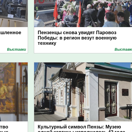
ышленное
Пензенцы снова увидят Паровоз
Победы: в регион везут военную
технику
Выставки
Выставк
ство
Культурный символ Пензы: Музею