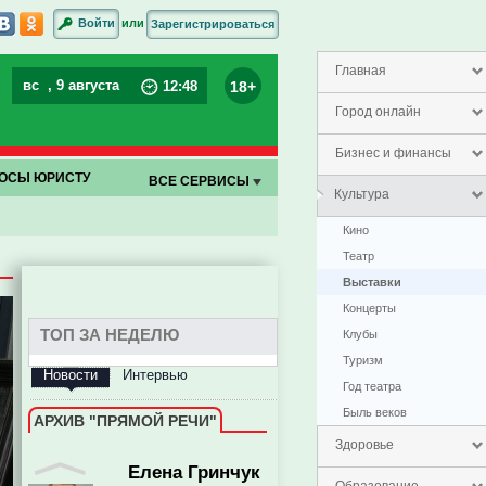
или
Войти
Зарегистрироваться
Олег Ягов
Главная
вс
, 9 августа
18+
12
:
48
Город онлайн
Бизнес и финансы
ОСЫ ЮРИСТУ
ВСЕ СЕРВИСЫ
Культура
Кино
заместитель председателя
правительства Пензенской
Театр
области
Выставки
Концерты
ТОП ЗА НЕДЕЛЮ
Клубы
Туризм
Новости
Интервью
Год театра
Быль веков
АРХИВ "ПРЯМОЙ РЕЧИ"
Здоровье
Елена Гринчук