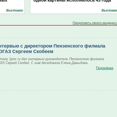
рных
одной картины исполнилось 43 года
Выставки
Выставк
Предложить своего кандидат
нтервью с директором Пензенского филиала
ОГАЗ Сергеем Скобеем
талу 1pnz.ru дал интервью руководитель Пензенского филиала
АЗ Сергей Скобей. С ним беседовала Елена Давыдова.
Подробнее