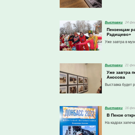
Выставки
24 фев
Пензенцам ра
Радищево»
Уже завтра в му
Выставки
21 фев
Уже завтра 
Аносова
Выставка будет р
Выставки
16 фев
В Пензе отк
На кадрах запеч