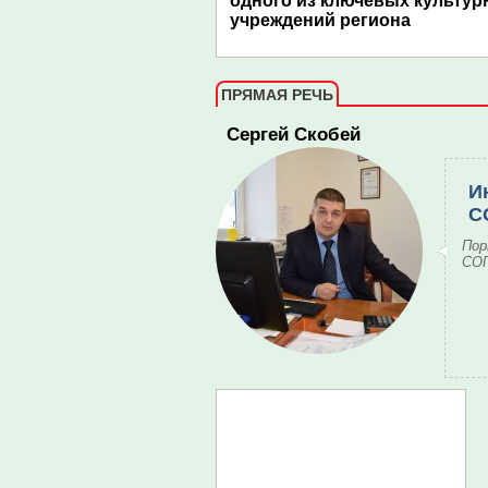
одного из ключевых культу
учреждений региона
ПРЯМАЯ РЕЧЬ
Сергей Скобей
И
С
Пор
СОГ