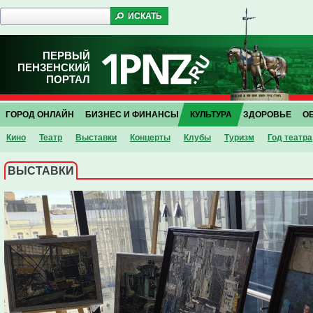
ПЕРВЫЙ
ПЕНЗЕНСКИЙ
ПОРТАЛ
ГОРОД ОНЛАЙН
БИЗНЕС И ФИНАНСЫ
КУЛЬТУРА
ЗДОРОВЬЕ
О
Кино
Театр
Выставки
Концерты
Клубы
Туризм
Год театра
ВЫСТАВКИ