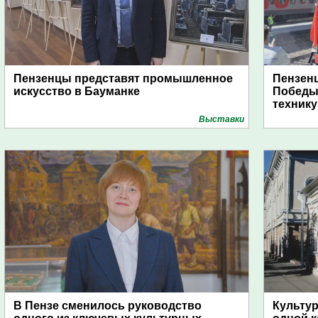
Пензенцы представят промышленное
Пензен
искусство в Бауманке
Победы:
технику
Выставки
В Пензе сменилось руководство
Культу