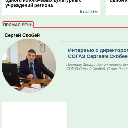
одного из ключевых культурных
одной к
учреждений региона
Выставки
ПРЯМАЯ РЕЧЬ
Сергей Скобей
Интервью с директоро
СОГАЗ Сергеем Скобе
Порталу 1pnz.ru дал интервью ру
СОГАЗ Сергей Скобей. С ним бесе