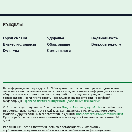
РАЗДЕЛЫ
Город онлайн
Здоровье
Недвижимость
Бизнес и финансы
Образование
Вопросы юристу
Культура
Семья и дети
На информационном ресурсе 1PNZ.ru применяются внешние рекомендательные
технологии (информационные технологии предоставления информации на основе
сбора, систематизации и анализа сведений, относящихся к предпочтениям
пользователей сети «Интернет», находящихся на территории Российской
Федерации)».
Правила применения рекомендательных технологий
.
Сайт использует сервисы веб-аналитики
Яндекс Метрика
,
AppMetrica
и LiveInternet.
Продолжая использовать этот Сайт, вы соглашаетесь с использованием cookie-
файлов и других данных в соответствии с данным
Пользовательским соглашением
.
Срок обработки персональных данных при помощи cookie-файлов составляет 14
дней.
Редакция не несет ответственность за достоверность информации,
опубликованной в рекламных объявлениях и сообщениях информационных