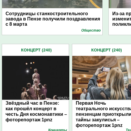
Сотрудницы станкостроительного
Из-за п
завода в Пензе получили поздравления
изменит
с 8 марта
поликл
Общество
КОНЦЕРТ (240)
КОНЦЕРТ (240)
Звёздный час в Пензе:
Первая Ночь
как прошёл концерт в
театрального искусств
честь Дня космонавтики –
пензенцам приоткрыл
фоторепортаж 1pnz
тайны закулисья –
фоторепортаж 1pnz
Концерты
Те