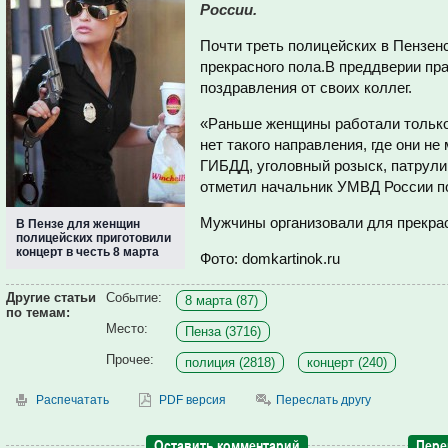
России.
Почти треть полицейских в Пензен
прекрасного пола.В преддверии п
поздравления от своих коллег.
«Раньше женщины работали только
нет такого направления, где они не
ГИБДД, уголовный розыск, патрули 
отметил начальник УМВД России п
Мужчины организовали для прекра
В Пензе для женщин
полицейских приготовили
концерт в честь 8 марта
Фото: domkartinok.ru
Другие статьи
Событие:
8 марта (87)
по темам:
Место:
Пенза (3716)
Прочее:
полиция (2818)
концерт (240)
Распечатать
PDF версия
Переслать другу
Оставить комментарий
Пере