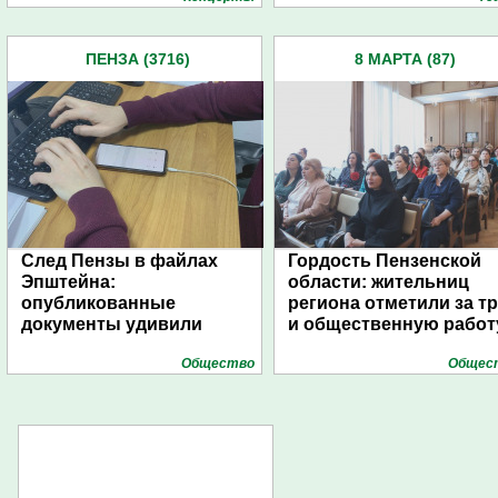
ПЕНЗА (3716)
8 МАРТА (87)
След Пензы в файлах
Гордость Пензенской
Эпштейна:
области: жительниц
опубликованные
региона отметили за т
документы удивили
и общественную работ
Общество
Общес