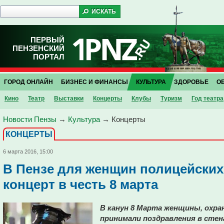
ПЕРВЫЙ
ПЕНЗЕНСКИЙ
ПОРТАЛ
ГОРОД ОНЛАЙН
БИЗНЕС И ФИНАНСЫ
КУЛЬТУРА
ЗДОРОВЬЕ
О
Кино
Театр
Выставки
Концерты
Клубы
Туризм
Год театра
Новости Пензы
→
Культура
→
Концерты
КОНЦЕРТЫ
6 марта 2016, 15:00
В Пензе для женщин полицейских
концерт в честь 8 марта
В канун 8 Марта женщины, охр
принимали поздравления в стен