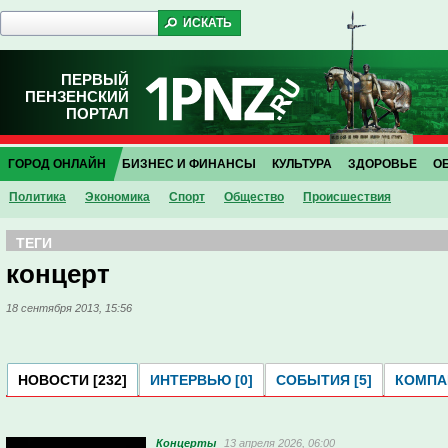
ПЕРВЫЙ
ПЕНЗЕНСКИЙ
ПОРТАЛ
ГОРОД ОНЛАЙН
БИЗНЕС И ФИНАНСЫ
КУЛЬТУРА
ЗДОРОВЬЕ
О
Политика
Экономика
Спорт
Общество
Проиcшествия
ТЕГИ
концерт
18 сентября 2013, 15:56
НОВОСТИ [232]
ИНТЕРВЬЮ [0]
СОБЫТИЯ [5]
КОМПАН
Концерты
13 апреля 2026, 06:00