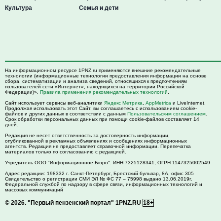
Культура
Семья и дети
На информационном ресурсе 1PNZ.ru применяются внешние рекомендательные
технологии (информационные технологии предоставления информации на основе
сбора, систематизации и анализа сведений, относящихся к предпочтениям
пользователей сети «Интернет», находящихся на территории Российской
Федерации)».
Правила применения рекомендательных технологий
.
Сайт использует сервисы веб-аналитики
Яндекс Метрика
,
AppMetrica
и LiveInternet.
Продолжая использовать этот Сайт, вы соглашаетесь с использованием cookie-
файлов и других данных в соответствии с данным
Пользовательским соглашением
.
Срок обработки персональных данных при помощи cookie-файлов составляет 14
дней.
Редакция не несет ответственность за достоверность информации,
опубликованной в рекламных объявлениях и сообщениях информационных
агентств. Редакция не предоставляет справочной информации. Перепечатка
материалов только по согласованию с редакцией.
Учредитель ООО "Информационное Бюро". ИНН 7325128341, ОГРН 1147325002549
Адрес редакции:
198332
г. Санкт-Петербург,
Брестский бульвар, 8А, офис 305
Свидетельство о регистрации СМИ ЭЛ № ФС 77 – 75998 выдано 13.06.2019г.
Федеральной службой по надзору в сфере связи, информационных технологий и
массовых коммуникаций
© 2026.
"Первый пензенский портал" 1PNZ.RU
18+