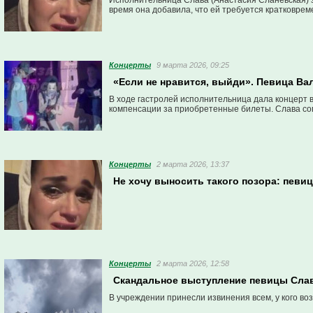
Исполнительница Слава (Анастасия Сланевская) з
время она добавила, что ей требуется кратковре
Концерты
9 марта 2026, 09:25
«Если не нравится, выйди». Певица Ва
В ходе гастролей исполнительница дала концерт в
компенсации за приобретенные билеты. Слава сог
Концерты
2 марта 2026, 13:37
Не хочу выносить такого позора: певиц
Концерты
2 марта 2026, 12:58
Скандальное выступление певицы Сла
В учреждении принесли извинения всем, у кого во