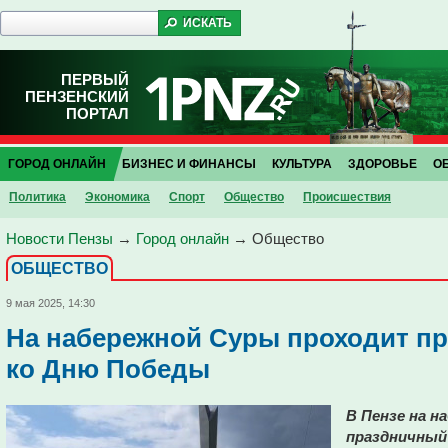
ПЕРВЫЙ
ПЕНЗЕНСКИЙ
ПОРТАЛ
ГОРОД ОНЛАЙН
БИЗНЕС И ФИНАНСЫ
КУЛЬТУРА
ЗДОРОВЬЕ
О
Политика
Экономика
Спорт
Общество
Проиcшествия
Новости Пензы
→
Город онлайн
→
Общество
ОБЩЕСТВО
9 мая 2025, 14:30
На набережной Суры проходит п
ко Дню Победы
В Пензе на н
праздничный 