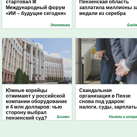
стартовал III
Пензенская область
Международный форум
заплатила миллионы з
«ИИ – будущее сегодня»
медали из серебра
Экономика
Бюд
Южные корейцы
Скандальная
отжимают у российской
организация в Пензе
компании оборудование
снова под ударом:
и 4 млн долларов: чью
налоги, суды, зарплат
сторону выбрал
Бизнес
Налоги и штр
пензенский суд?