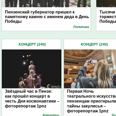
Пензенский губернатор пришел к
Тысячи
памятному камню с именем деда в День
торжест
Победы
Побед
Политика
КОНЦЕРТ (240)
КОНЦЕРТ (240)
Звёздный час в Пензе:
Первая Ночь
как прошёл концерт в
театрального искусств
честь Дня космонавтики –
пензенцам приоткрыл
фоторепортаж 1pnz
тайны закулисья –
фоторепортаж 1pnz
Концерты
Те