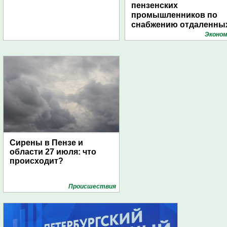
пензенских
промышленников по
снабжению отдаленны
поселений с помощью
Эконом
дирижаблей
Сирены в Пензе и
области 27 июля: что
происходит?
Проиcшествия