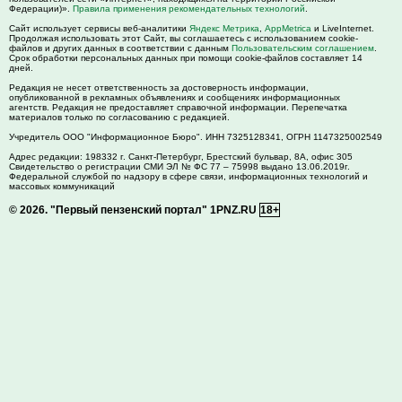
Федерации)».
Правила применения рекомендательных технологий
.
Сайт использует сервисы веб-аналитики
Яндекс Метрика
,
AppMetrica
и LiveInternet.
Продолжая использовать этот Сайт, вы соглашаетесь с использованием cookie-
файлов и других данных в соответствии с данным
Пользовательским соглашением
.
Срок обработки персональных данных при помощи cookie-файлов составляет 14
дней.
Редакция не несет ответственность за достоверность информации,
опубликованной в рекламных объявлениях и сообщениях информационных
агентств. Редакция не предоставляет справочной информации. Перепечатка
материалов только по согласованию с редакцией.
Учредитель ООО "Информационное Бюро". ИНН 7325128341, ОГРН 1147325002549
Адрес редакции:
198332
г. Санкт-Петербург,
Брестский бульвар, 8А, офис 305
Свидетельство о регистрации СМИ ЭЛ № ФС 77 – 75998 выдано 13.06.2019г.
Федеральной службой по надзору в сфере связи, информационных технологий и
массовых коммуникаций
© 2026.
"Первый пензенский портал" 1PNZ.RU
18+