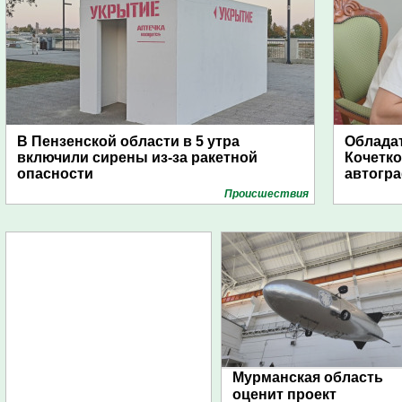
В Пензенской области в 5 утра
Обладат
включили сирены из-за ракетной
Кочетко
опасности
автогр
Проиcшествия
Мурманская область
оценит проект