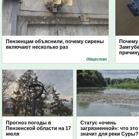
Пензенцам объяснили, почему сирены
Почему
включают несколько раз
Замгуб
причину
Общество
Прогноз погоды в
Статус «очень
Пензенской области на 17
загрязненной»: что это
июля
значит для реки Суры?