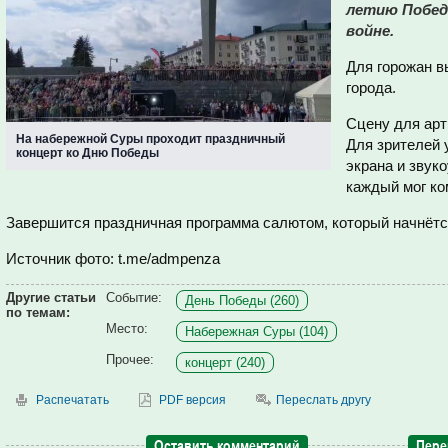
летию Побед
войне.
Для горожан в
города.
Сцену для арт
На набережной Суры проходит праздничный
Для зрителей 
концерт ко Дню Победы
экрана и звук
каждый мог к
Завершится праздничная программа салютом, который начнётся
Источник фото: t.me/admpenza
Другие статьи
Событие:
День Победы (260)
по темам:
Место:
Набережная Суры (104)
Прочее:
концерт (240)
Распечатать
PDF версия
Переслать другу
Оставить комментарий
Пере