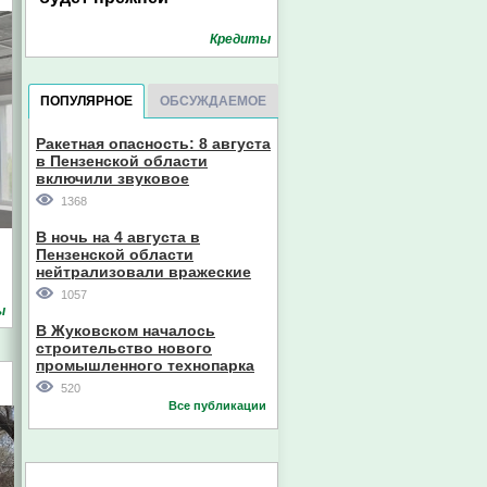
Кредиты
ПОПУЛЯРНОЕ
ОБСУЖДАЕМОЕ
Ракетная опасность: 8 августа
в Пензенской области
включили звуковое
оповещение
1368
В ночь на 4 августа в
Пензенской области
нейтрализовали вражеские
дроны
1057
ы
В Жуковском началось
строительство нового
промышленного технопарка
520
Все публикации