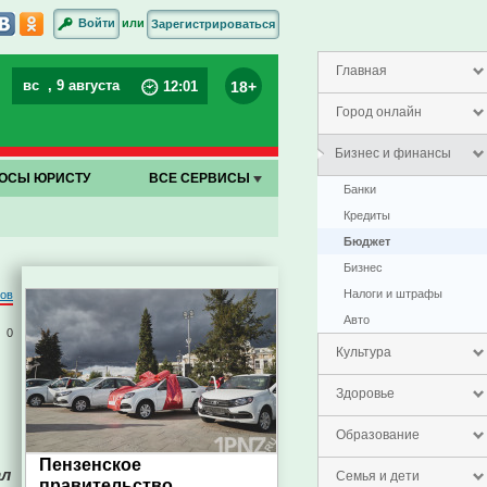
или
Войти
Зарегистрироваться
Главная
вс
, 9 августа
18+
12
:
01
Город онлайн
Бизнес и финансы
ОСЫ ЮРИСТУ
ВСЕ СЕРВИСЫ
Банки
Кредиты
Бюджет
Бизнес
Налоги и штрафы
ров
Авто
0
Культура
Здоровье
Образование
Пензенское
ал
Семья и дети
правительство