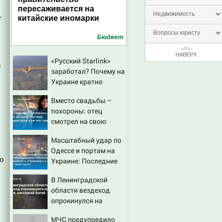
пересаживается на
Недвижимость
.
китайские иномарки
Вопросы юристу
Бюджет
НАВЕРХ
«Русский Starlink»
а
заработал? Почему на
Украине кратно
увеличилась точность
Вместо свадьбы –
попаданий по
похороны: отец
объектам ВСУ
смотрел на свою
мертвую 16-летнюю
Масштабный удар по
дочь и не мог
Одессе и портам на
сдержать слезы
о
Украине: Последние
новости, подробности
В Ленинградской
об ударах России 9
области вездеход
августа 2026 года
опрокинулся на
дороге, пассажир
МЧС предупредило
погиб