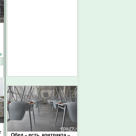
о
т
Обед – есть, контракта –