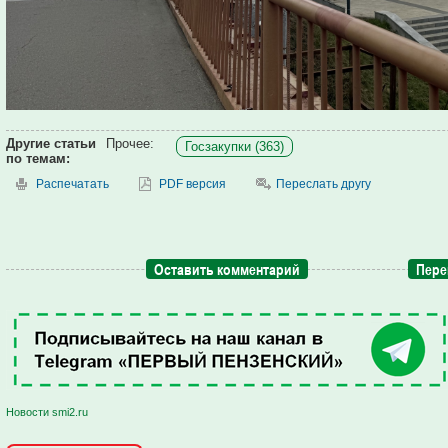
Другие статьи
Прочее:
Госзакупки (363)
по темам:
Распечатать
PDF версия
Переслать другу
Оставить комментарий
Пере
Новости smi2.ru