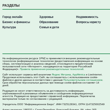
РАЗДЕЛЫ
Город онлайн
Здоровье
Недвижимость
Бизнес и финансы
Образование
Вопросы юристу
Культура
Семья и дети
На информационном ресурсе 1PNZ.ru применяются внешние рекомендательные
технологии (информационные технологии предоставления информации на основе
сбора, систематизации и анализа сведений, относящихся к предпочтениям
пользователей сети «Интернет», находящихся на территории Российской
Федерации)».
Правила применения рекомендательных технологий
.
Сайт использует сервисы веб-аналитики
Яндекс Метрика
,
AppMetrica
и LiveInternet.
Продолжая использовать этот Сайт, вы соглашаетесь с использованием cookie-
файлов и других данных в соответствии с данным
Пользовательским соглашением
.
Срок обработки персональных данных при помощи cookie-файлов составляет 14
дней.
Редакция не несет ответственность за достоверность информации,
опубликованной в рекламных объявлениях и сообщениях информационных
агентств. Редакция не предоставляет справочной информации. Перепечатка
материалов только по согласованию с редакцией.
Учредитель ООО "Информационное Бюро". ИНН 7325128341, ОГРН 1147325002549
Адрес редакции:
198332
г. Санкт-Петербург,
Брестский бульвар, 8А, офис 305