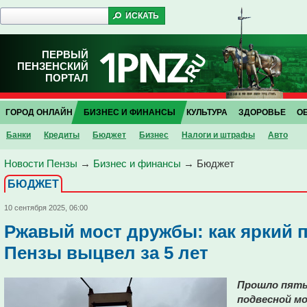
ПЕРВЫЙ
ПЕНЗЕНСКИЙ
ПОРТАЛ
ГОРОД ОНЛАЙН
БИЗНЕС И ФИНАНСЫ
КУЛЬТУРА
ЗДОРОВЬЕ
О
Банки
Кредиты
Бюджет
Бизнес
Налоги и штрафы
Авто
Новости Пензы
→
Бизнес и финансы
→
Бюджет
БЮДЖЕТ
10 сентября 2025, 06:00
Ржавый мост дружбы: как яркий п
Пензы выцвел за 5 лет
Прошло пять 
подвесной мо