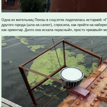
Одна из жительниц Пензы в соцсетях поделилась историей: «
другого города (шла на салют), спросила, как пройти на набер
как ориентир. Долго она искала «красный», просто «ржавый» мос