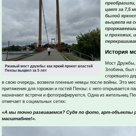
преобразили,
цвет за 7,5 
былой яркост
выцвела на с
проржавевши
и прохожих, 
перекрашиват
История м
Мост Дружбы,
Ржавый мост дружбы: как яркий проект властей
Злобина, был 
Пензы выцвел за 5 лет
сгоревшего де
в свою очередь, возвели пленные немцы после войны. Это мес
притяжения для горожан и гостей Пензы: с него открывается па
назначают встречи и фотографируются. Одна из жительниц Пе
отмечает в социальных сетях:
«А мы точно развиваемся? Судя по фото, арт-объекты р
масштабнее!».