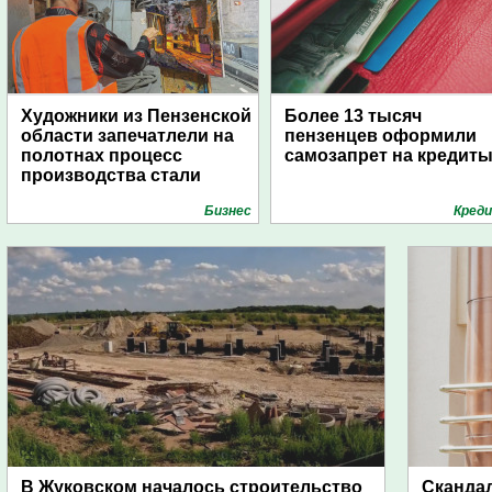
Художники из Пензенской
Более 13 тысяч
области запечатлели на
пензенцев оформили
полотнах процесс
самозапрет на кредит
производства стали
Бизнес
Кред
В Жуковском началось строительство
Скандал