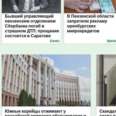
Бывший управляющий
В Пензенской области
пензенским отделением
запретили рекламу
Сбербанка погиб в
оренбургских
страшном ДТП: прощание
микрокредитов
состоится в Саратове
Банки
Кред
Южные корейцы отжимают у
Скандал
российской компании оборудование и
снова п