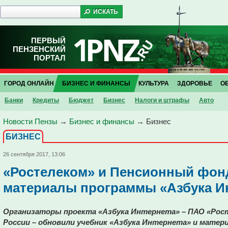
ПЕРВЫЙ
ПЕНЗЕНСКИЙ
ПОРТАЛ
ГОРОД ОНЛАЙН
БИЗНЕС И ФИНАНСЫ
КУЛЬТУРА
ЗДОРОВЬЕ
О
Банки
Кредиты
Бюджет
Бизнес
Налоги и штрафы
Авто
Новости Пензы
→
Бизнес и финансы
→
Бизнес
БИЗНЕС
26 сентября 2017, 13:06
«Ростелеком» и Пенсионный фон
материалы программы «Азбука И
Организаторы проекта «Азбука Интернета» – ПАО «Рос
России – обновили учебник «Азбука Интернета» и материа