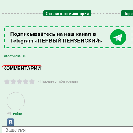
Оставить комментарий
Пере
Новости smi2.ru
КОММЕНТАРИИ
- Нажмите ,чтобы оценить
Войти