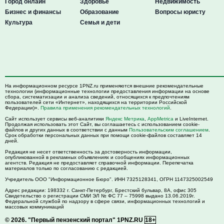
Город онлайн
Здоровье
Недвижимость
Бизнес и финансы
Образование
Вопросы юристу
Культура
Семья и дети
На информационном ресурсе 1PNZ.ru применяются внешние рекомендательные
технологии (информационные технологии предоставления информации на основе
сбора, систематизации и анализа сведений, относящихся к предпочтениям
пользователей сети «Интернет», находящихся на территории Российской
Федерации)».
Правила применения рекомендательных технологий
.
Сайт использует сервисы веб-аналитики
Яндекс Метрика
,
AppMetrica
и LiveInternet.
Продолжая использовать этот Сайт, вы соглашаетесь с использованием cookie-
файлов и других данных в соответствии с данным
Пользовательским соглашением
.
Срок обработки персональных данных при помощи cookie-файлов составляет 14
дней.
Редакция не несет ответственность за достоверность информации,
опубликованной в рекламных объявлениях и сообщениях информационных
агентств. Редакция не предоставляет справочной информации. Перепечатка
материалов только по согласованию с редакцией.
Учредитель ООО "Информационное Бюро". ИНН 7325128341, ОГРН 1147325002549
Адрес редакции:
198332
г. Санкт-Петербург,
Брестский бульвар, 8А, офис 305
Свидетельство о регистрации СМИ ЭЛ № ФС 77 – 75998 выдано 13.06.2019г.
Федеральной службой по надзору в сфере связи, информационных технологий и
массовых коммуникаций
© 2026.
"Первый пензенский портал" 1PNZ.RU
18+