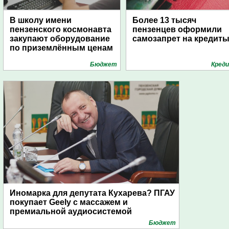
В школу имени
Более 13 тысяч
пензенского космонавта
пензенцев оформили
закупают оборудование
самозапрет на кредит
по приземлённым ценам
Бюджет
Кред
Иномарка для депутата Кухарева? ПГАУ
покупает Geely с массажем и
премиальной аудиосистемой
Бюджет