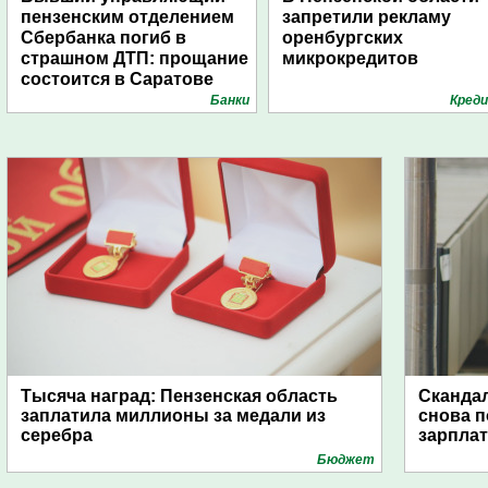
пензенским отделением
запретили рекламу
Сбербанка погиб в
оренбургских
страшном ДТП: прощание
микрокредитов
состоится в Саратове
Банки
Кред
Тысяча наград: Пензенская область
Скандал
заплатила миллионы за медали из
снова п
серебра
зарпла
Бюджет