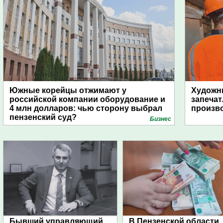
Южные корейцы отжимают у
Художни
российской компании оборудование и
запечат
4 млн долларов: чью сторону выбрал
произво
пензенский суд?
Бизнес
Бывший управляющий
В Пензенской области