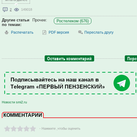
2
149018
Другие статьи
Прочее:
Ростелеком (676)
по темам:
Распечатать
PDF версия
Переслать другу
Оставить комментарий
Пере
Новости smi2.ru
КОММЕНТАРИИ
- Нажмите ,чтобы оценить