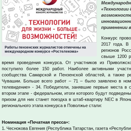
Международн
«Технологии 
возможносте
инновационны
применении в
Конкурс прово
2017 года. В
Работы пензенских журналистов отмечены на
регионов Рос
международном конкурсе «Ростелекома»
свыше 1200 р
время проведения конкурса. От участников из Приволжско
поступило более 150 работ. Наиболее активными участн
сообщества Самарской и Пензенской областей, а также ре
Чувашии. Больше всего работ – 71 – было заявлено в но
телевидение» - 34. Победители, занявшие первые места в с
втором этапе - федеральном, итоги которого будут подведен
призом для них станет поездка в штаб-квартиру NEC в Япон
регионального этапа конкурса в Поволжье стали:
Номинация «Печатная пресса»:
1. Чеснокова Евгения (Республика Татарстан, газета «Республи