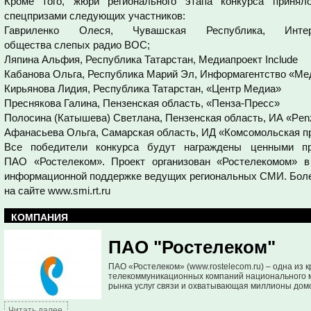
Кроме того, жюри регионального этапа конкурса принял
спецпризами следующих участников:
Гавриленко Олеся, Чувашская Республика, Интерне
общества слепых радио ВОС;
Ляпина Альфия, Республика Татарстан, Медиапроект Include
Кабанова Ольга, Республика Марий Эл, Информагентство «Ме
Кирьянова Лидия, Республика Татарстан, «Центр Медиа»
Преснякова Галина, Пензенская область, «Пенза-Пресс»
Полосина (Катышева) Светлана, Пензенская область, ИА «Pe
Афанасьева Ольга, Самарская область, ИД «Комсомольская п
Все победители конкурса будут награждены ценными 
ПАО «Ростелеком». Проект организован «Ростелекомом» 
информационной поддержке ведущих региональных СМИ. Более
на сайте www.smi.rt.ru
КОМПАНИЯ
ПАО "Ростелеком"
ПАО «Ростелеком» (www.rostelecom.ru) – одна из 
телекоммуникационных компаний национального м
рынка услуг связи и охватывающая миллионы домо
Читать далее