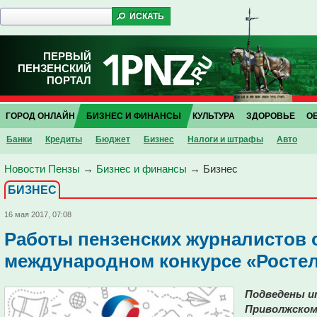
ПЕРВЫЙ
ПЕНЗЕНСКИЙ
ПОРТАЛ
ГОРОД ОНЛАЙН
БИЗНЕС И ФИНАНСЫ
КУЛЬТУРА
ЗДОРОВЬЕ
О
Банки
Кредиты
Бюджет
Бизнес
Налоги и штрафы
Авто
Новости Пензы
→
Бизнес и финансы
→
Бизнес
БИЗНЕС
16 мая 2017, 07:08
Работы пензенских журналистов 
международном конкурсе «Росте
Подведены и
Приволжском