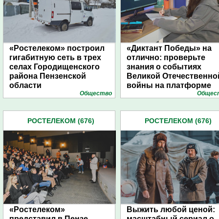
«Ростелеком» построил
«Диктант Победы» на
гигабитную сеть в трех
отлично: проверьте
селах Городищенского
знания о событиях
района Пензенской
Великой Отечественно
области
войны на платформе
Общество
Общес
«Ростелеком. Лицей»
РОСТЕЛЕКОМ (676)
РОСТЕЛЕКОМ (676)
«Ростелеком»
Выжить любой ценой:
представил в Пензе
масштабный сериал о