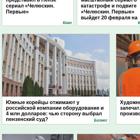
сериал «Челюскин.
катастрофе и подвиге
Первые»
«Челюскин. Первые»
выйдет 20 февраля на
Кино
К
Wink.ru
Южные корейцы отжимают у
Художни
российской компании оборудование и
запечат
4 млн долларов: чью сторону выбрал
произво
пензенский суд?
Бизнес