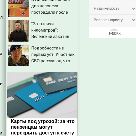
два человека
Недвижимость
пострадали после
ля
падения БПЛА
Вопросы юристу
"За тысячи
километров":
НАВЕРХ
я
Зеленский закатил
истерику Западу
Подробности из
после ночного удара
я
первых уст: Участник
СВО рассказал, что
спасло его в схватке с
медведем
ии
Карты под угрозой: за что
пензенцам могут
и
перекрыть доступ к счету