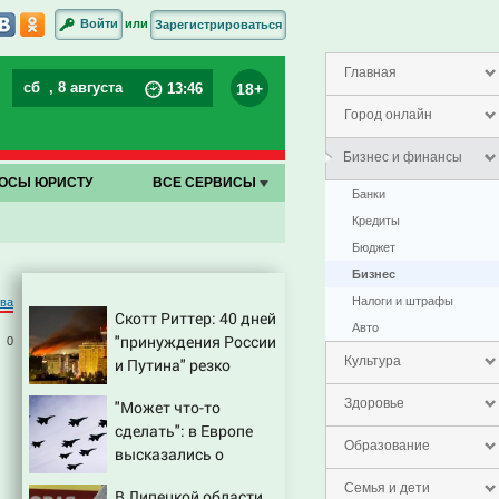
или
Войти
Зарегистрироваться
Главная
сб
, 8 августа
18+
13
:
46
Город онлайн
Бизнес и финансы
ОСЫ ЮРИСТУ
ВСЕ СЕРВИСЫ
Банки
Кредиты
Бюджет
Бизнес
Налоги и штрафы
ова
Скотт Риттер: 40 дней
Авто
"принуждения России
0
Культура
и Путина" резко
приблизили крах
Здоровье
"Может что-то
режима Зеленского
сделать": в Европе
Образование
высказались о
нападении России
Семья и дети
В Липецкой области