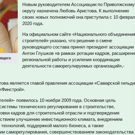
Новым руководителем Ассоциации по Приволжскому
округу назначена Любовь Аристова. К выполнению
своих новых полномочий она приступила с 10 февра
2020 года.
На официальном сайте «Национального объединени
строителей» указано, что решение о смене
руководящего состава принял президент ассоциации
Антон Глушков «в рамках ротации кадров, расширени
рящего
региональной работы и усиления координации
деятельности саморегулируемых организаций»,-
ова является главой правления ассоциации «Самарской гильд
 «Финстрой».
елей»- появилось 10 ноября 2009 года. Основная цель
системы технического регулирования в строительстве,
овки кадров для строительной отрасли и подтверждения
ствием улучшению инвестиционного климата, внедрением
ехнологий, поддержкой малого бизнеса, а также
ии саморегулирования, совершенствованием законодательства 