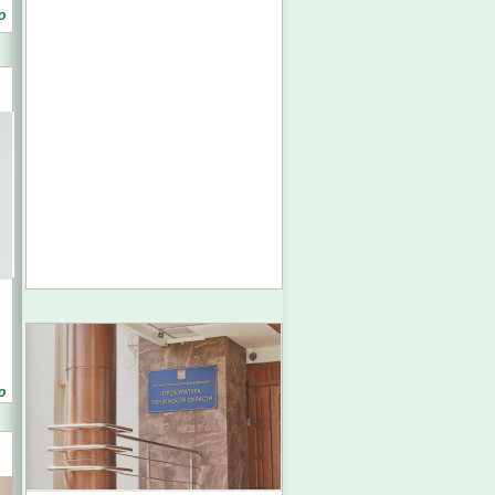
о
н
о