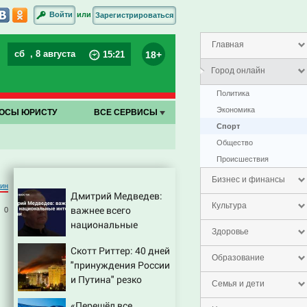
или
Войти
Зарегистрироваться
Главная
сб
, 8 августа
18+
15
:
21
Город онлайн
Политика
Экономика
ОСЫ ЮРИСТУ
ВСЕ СЕРВИСЫ
Спорт
Общество
Проиcшествия
Бизнес и финансы
тин
Дмитрий Медведев:
Культура
важнее всего
0
национальные
Здоровье
интересы России
Скотт Риттер: 40 дней
Образование
"принуждения России
и Путина" резко
Семья и дети
приблизили крах
«Перешёл все