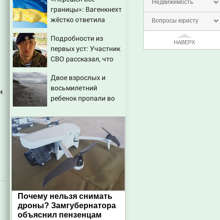
режима Зеленского
Недвижимость
границы»: Вагенкнехт
жёстко ответила
Вопросы юристу
послу Украины
Подробности из
НАВЕРХ
первых уст: Участник
СВО рассказал, что
спасло его в схватке с
Двое взрослых и
медведем
восьмилетний
и
ребенок пропали во
время сплава по реке
08/08/2026 – Новости
Почему нельзя снимать
дроны? Замгубернатора
объяснил пензенцам