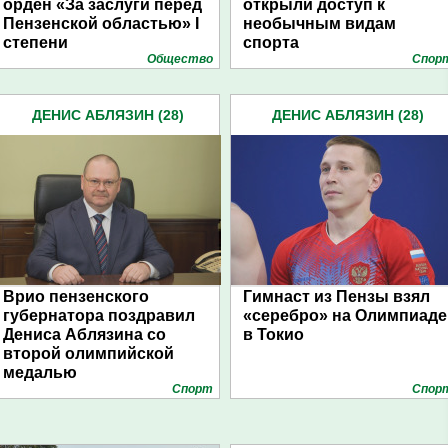
орден «За заслуги перед
открыли доступ к
Пензенской областью» I
необычным видам
степени
спорта
Общество
Спор
ДЕНИС АБЛЯЗИН (28)
ДЕНИС АБЛЯЗИН (28)
Врио пензенского
Гимнаст из Пензы взял
губернатора поздравил
«серебро» на Олимпиаде
Дениса Аблязина со
в Токио
второй олимпийской
медалью
Спорт
Спор