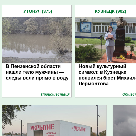
УТОНУЛ (375)
КУЗНЕЦК (902)
В Пензенской области
Новый культурный
нашли тело мужчины —
символ: в Кузнецке
следы вели прямо в воду
появился бюст Михаил
Лермонтова
Проиcшествия
Общес