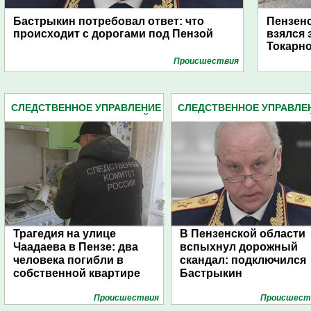
Бастрыкин потребовал ответ: что
Пензенс
происходит с дорогами под Пензой
взялся 
Токарн
Проиcшествия
СЛЕДСТВЕННОЕ УПРАВЛЕНИЕ
СЛЕДСТВЕННОЕ УПРАВЛЕ
СЛЕДКОМА ПЕНЗЕНСКОЙ
СЛЕДКОМА ПЕНЗЕНСКО
ОБЛАСТИ (2162)
ОБЛАСТИ (2162)
Трагедия на улице
В Пензенской области
Чаадаева в Пензе: два
вспыхнул дорожный
человека погибли в
скандал: подключился
собственной квартире
Бастрыкин
Проиcшествия
Проиcшест