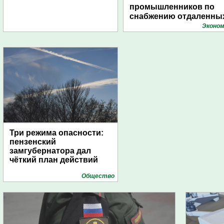
промышленников по
снабжению отдаленны
поселений с помощью
Эконом
дирижаблей
Три режима опасности:
пензенский
замгубернатора дал
чёткий план действий
Общество