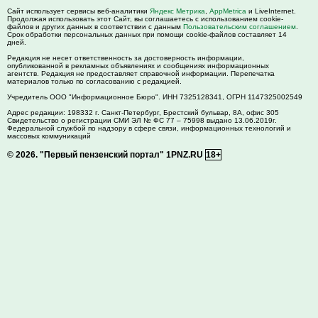
Сайт использует сервисы веб-аналитики
Яндекс Метрика
,
AppMetrica
и LiveInternet.
Продолжая использовать этот Сайт, вы соглашаетесь с использованием cookie-
файлов и других данных в соответствии с данным
Пользовательским соглашением
.
Срок обработки персональных данных при помощи cookie-файлов составляет 14
дней.
Редакция не несет ответственность за достоверность информации,
опубликованной в рекламных объявлениях и сообщениях информационных
агентств. Редакция не предоставляет справочной информации. Перепечатка
материалов только по согласованию с редакцией.
Учредитель ООО "Информационное Бюро". ИНН 7325128341, ОГРН 1147325002549
Адрес редакции:
198332
г. Санкт-Петербург,
Брестский бульвар, 8А, офис 305
Свидетельство о регистрации СМИ ЭЛ № ФС 77 – 75998 выдано 13.06.2019г.
Федеральной службой по надзору в сфере связи, информационных технологий и
массовых коммуникаций
© 2026.
"Первый пензенский портал" 1PNZ.RU
18+