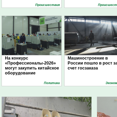
Проиcшествия
Проиcшест
На конкурс
Машиностроение в
«Профессионалы-2026»
России пошло в рост з
могут закупить китайское
счет госзаказа
оборудование
Политика
Эконом