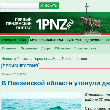
ПЕРВЫЙ
ПЕНЗЕНСКИЙ
ПОРТАЛ
ГОРОД ОНЛАЙН
БИЗНЕС И ФИНАНСЫ
КУЛЬТУРА
ЗДОРОВЬЕ
О
Политика
Экономика
Спорт
Общество
Проиcшествия
Новости Пензы
→
Город онлайн
→
Проиcшествия
ПРОИCШЕСТВИЯ
28 июля 2016, 11:53
В Пензенской области утонули д
Страшная тр
районе 27 ию
Стало известн