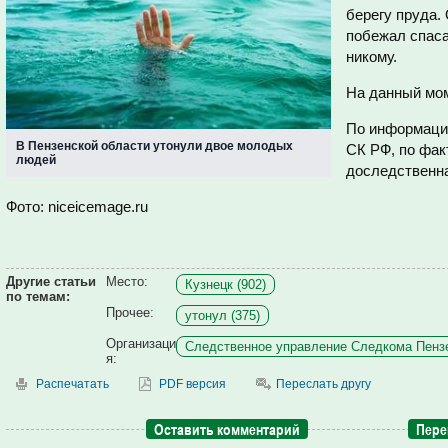
берегу пруда. 
побежал спаса
никому.
На данный мом
По информаци
В Пензенской области утонули двое молодых
СК РФ, п
о фак
людей
доследственна
Фото: niceicemage.ru
Другие статьи
Место:
Кузнецк (902)
по темам:
Прочее:
утонул (375)
Организаци
Следственное управление Следкома Пензе
я:
Распечатать
PDF версия
Переслать другу
Оставить комментарий
Пере