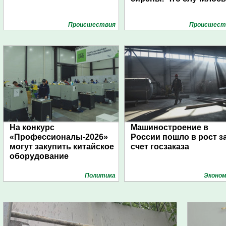
Проиcшествия
Проиcшест
На конкурс
Машиностроение в
«Профессионалы-2026»
России пошло в рост з
могут закупить китайское
счет госзаказа
оборудование
Политика
Эконом