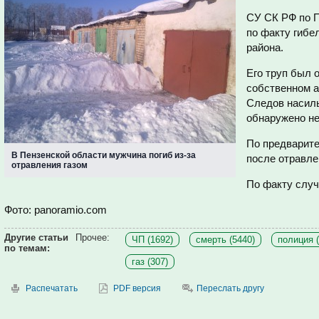
СУ СК РФ по П
по факту гибе
района.
Его труп был 
собственном а
Следов насиль
обнаружено не
По предварите
В Пензенской области мужчина погиб из-за
после отравле
отравления газом
По факту случ
Фото: panoramio.com
Другие статьи
Прочее:
ЧП (1692)
смерть (5440)
полиция (
по темам:
газ (307)
Распечатать
PDF версия
Переслать другу