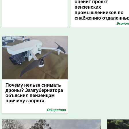
оценит проект
пензенских
промышленников по
снабжению отдаленны
поселений с помощью
Эконом
дирижаблей
Почему нельзя снимать
дроны? Замгубернатора
объяснил пензенцам
причину запрета
Общество