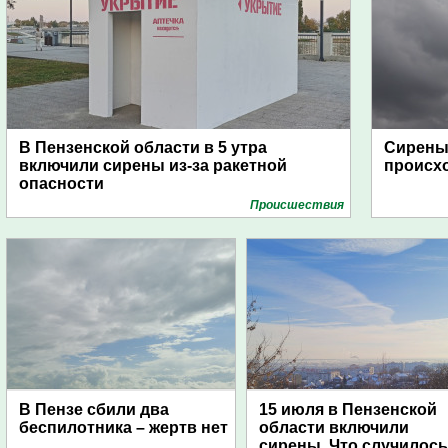
В Пензенской области в 5 утра
Сирены 
включили сирены из-за ракетной
происх
опасности
Проиcшествия
В Пензе сбили два
15 июля в Пензенской
беспилотника – жертв нет
области включили
сирены. Что случилос