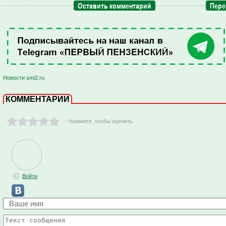
Оставить комментарий
Пере
Новости smi2.ru
КОММЕНТАРИИ
- Нажмите ,чтобы оценить
Войти