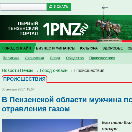
ПЕРВЫЙ
ПЕНЗЕНСКИЙ
ПОРТАЛ
ГОРОД ОНЛАЙН
БИЗНЕС И ФИНАНСЫ
КУЛЬТУРА
ЗДОРОВЬЕ
О
Политика
Экономика
Спорт
Общество
Проиcшествия
Новости Пензы
→
Город онлайн
→
Проиcшествия
ПРОИCШЕСТВИЯ
30 января 2017, 15:54
В Пензенской области мужчина по
отравления газом
Его тело был
января.