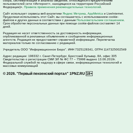
сбора, систематизации и анализа сведений, относящихся к предпочтениям
пользователей сети «Интернет», находящихся на территории Российской
Федерации)».
Правила применения рекомендательных технологий
.
Сайт использует сервисы веб-аналитики
Яндекс Метрика
,
AppMetrica
и LiveInternet.
Продолжая использовать этот Сайт, вы соглашаетесь с использованием cookie-
файлов и других данных в соответствии с данным
Пользовательским соглашением
.
Срок обработки персональных данных при помощи cookie-файлов составляет 14
дней.
Редакция не несет ответственность за достоверность информации,
опубликованной в рекламных объявлениях и сообщениях информационных
агентств. Редакция не предоставляет справочной информации. Перепечатка
материалов только по согласованию с редакцией.
Учредитель ООО "Информационное Бюро". ИНН 7325128341, ОГРН 1147325002549
Адрес редакции:
198332
г. Санкт-Петербург,
Брестский бульвар, 8А, офис 305
Свидетельство о регистрации СМИ ЭЛ № ФС 77 – 75998 выдано 13.06.2019г.
Федеральной службой по надзору в сфере связи, информационных технологий и
массовых коммуникаций
© 2026.
"Первый пензенский портал" 1PNZ.RU
18+