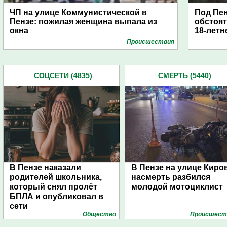
ЧП на улице Коммунистической в
Под Пен
Пензе: пожилая женщина выпала из
обстоят
окна
18-лет
Проиcшествия
СОЦСЕТИ (4835)
СМЕРТЬ (5440)
В Пензе наказали
В Пензе на улице Киро
родителей школьника,
насмерть разбился
который снял пролёт
молодой мотоциклист
БПЛА и опубликовал в
сети
Общество
Проиcшест