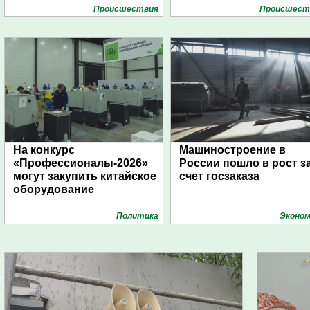
Проиcшествия
Проиcшест
На конкурс
Машиностроение в
«Профессионалы-2026»
России пошло в рост з
могут закупить китайское
счет госзаказа
оборудование
Политика
Эконом