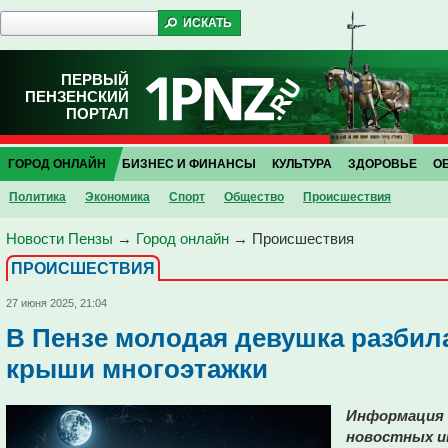
ПЕРВЫЙ
ПЕНЗЕНСКИЙ
ПОРТАЛ
ГОРОД ОНЛАЙН
БИЗНЕС И ФИНАНСЫ
КУЛЬТУРА
ЗДОРОВЬЕ
О
Политика
Экономика
Спорт
Общество
Проиcшествия
Новости Пензы
→
Город онлайн
→
Проиcшествия
ПРОИCШЕСТВИЯ
27 июня 2025, 21:04
В Пензе молодая девушка разбила
крыши многоэтажки
Информация 
новостных и