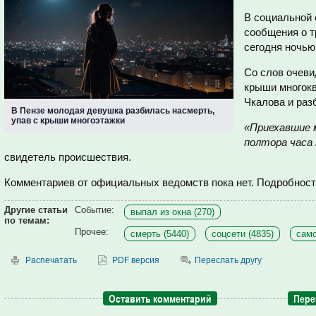
В социальной 
сообщения о т
сегодня ночью
Со слов очеви
крыши многокв
Чкалова и раз
В Пензе молодая девушка разбилась насмерть,
упав с крыши многоэтажки
«Приехавшие 
полтора часа
свидетель происшествия.
Комментариев от официальных ведомств пока нет. Подробност
Другие статьи
Событие:
выпал из окна (270)
по темам:
Прочее:
смерть (5440)
соцсети (4835)
само
Распечатать
PDF версия
Переслать другу
Оставить комментарий
Пере