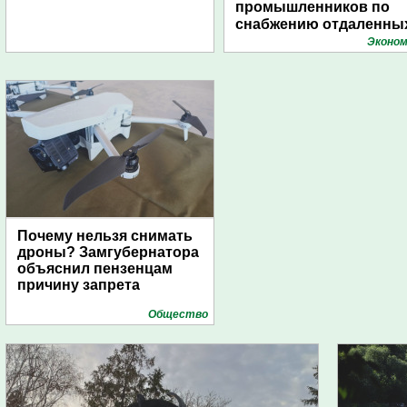
промышленников по
снабжению отдаленны
поселений с помощью
Эконом
дирижаблей
Почему нельзя снимать
дроны? Замгубернатора
объяснил пензенцам
причину запрета
Общество