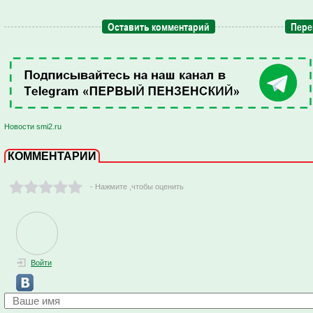
Оставить комментарий
Пере
Новости smi2.ru
КОММЕНТАРИИ
- Нажмите ,чтобы оценить
Войти