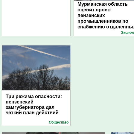
Мурманская область
оценит проект
пензенских
промышленников по
снабжению отдаленны
поселений с помощью
Эконом
дирижаблей
Три режима опасности:
пензенский
замгубернатора дал
чёткий план действий
Общество