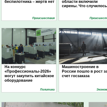
беспилотника – жертв нет
области включили
сирены. Что случилос
Проиcшествия
Проиcшест
На конкурс
Машиностроение в
«Профессионалы-2026»
России пошло в рост з
могут закупить китайское
счет госзаказа
оборудование
Политика
Эконом