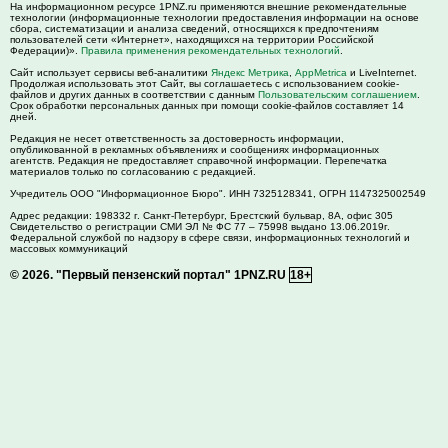
На информационном ресурсе 1PNZ.ru применяются внешние рекомендательные
технологии (информационные технологии предоставления информации на основе
сбора, систематизации и анализа сведений, относящихся к предпочтениям
пользователей сети «Интернет», находящихся на территории Российской
Федерации)».
Правила применения рекомендательных технологий
.
Сайт использует сервисы веб-аналитики
Яндекс Метрика
,
AppMetrica
и LiveInternet.
Продолжая использовать этот Сайт, вы соглашаетесь с использованием cookie-
файлов и других данных в соответствии с данным
Пользовательским соглашением
.
Срок обработки персональных данных при помощи cookie-файлов составляет 14
дней.
Редакция не несет ответственность за достоверность информации,
опубликованной в рекламных объявлениях и сообщениях информационных
агентств. Редакция не предоставляет справочной информации. Перепечатка
материалов только по согласованию с редакцией.
Учредитель ООО "Информационное Бюро". ИНН 7325128341, ОГРН 1147325002549
Адрес редакции:
198332
г. Санкт-Петербург,
Брестский бульвар, 8А, офис 305
Свидетельство о регистрации СМИ ЭЛ № ФС 77 – 75998 выдано 13.06.2019г.
Федеральной службой по надзору в сфере связи, информационных технологий и
массовых коммуникаций
© 2026.
"Первый пензенский портал" 1PNZ.RU
18+