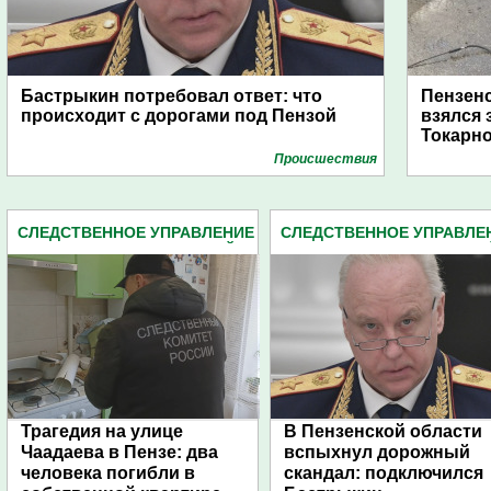
Бастрыкин потребовал ответ: что
Пензенс
происходит с дорогами под Пензой
взялся 
Токарн
Проиcшествия
СЛЕДСТВЕННОЕ УПРАВЛЕНИЕ
СЛЕДСТВЕННОЕ УПРАВЛЕ
СЛЕДКОМА ПЕНЗЕНСКОЙ
СЛЕДКОМА ПЕНЗЕНСКО
ОБЛАСТИ (2162)
ОБЛАСТИ (2162)
Трагедия на улице
В Пензенской области
Чаадаева в Пензе: два
вспыхнул дорожный
человека погибли в
скандал: подключился