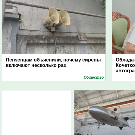
Пензенцам объяснили, почему сирены
Обладат
включают несколько раз
Кочетко
автогр
Общество