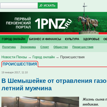
ПЕРВЫЙ
ПЕНЗЕНСКИЙ
ПОРТАЛ
ГОРОД ОНЛАЙН
БИЗНЕС И ФИНАНСЫ
КУЛЬТУРА
ЗДОРОВЬЕ
О
Политика
Экономика
Спорт
Общество
Проиcшествия
Новости Пензы
→
Город онлайн
→
Проиcшествия
ПРОИCШЕСТВИЯ
19 января 2017, 11:10
В Шемышейке от отравления газо
летний мужчина
Жизнь сына 
медикам.