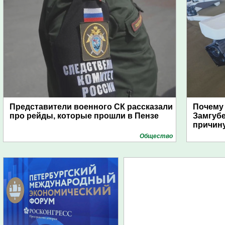
Представители военного СК рассказали
Почему
про рейды, которые прошли в Пензе
Замгуб
причину
Общество