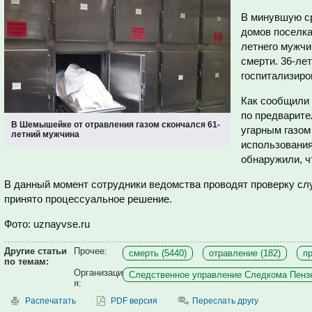
В минувшую ср
домов поселк
летнего мужчи
смерти. 36-ле
госпитализиро
Как сообщили 
по предварите
В Шемышейке от отравления газом скончался 61-
угарным газом
летний мужчина
использования
обнаружили, ч
В данный момент сотрудники ведомства проводят проверку сл
принято процессуальное решение.
Фото: uznayvse.ru
Другие статьи
Прочее:
смерть (5440)
отравление (182)
пр
по темам:
Организаци
Следственное управление Следкома Пензе
я:
Распечатать
PDF версия
Переслать другу