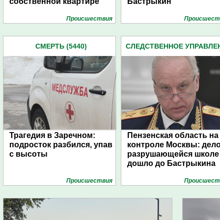
собственной квартире
Бастрыкин
Проиcшествия
Проиcшест
СМЕРТЬ (5440)
СЛЕДСТВЕННОЕ УПРАВЛЕ
СЛЕДКОМА ПЕНЗЕНСКО
ОБЛАСТИ (2162)
Трагедия в Заречном:
Пензенская область на
подросток разбился, упав
контроле Москвы: дело
с высоты
разрушающейся школе
дошло до Бастрыкина
Проиcшествия
Проиcшест