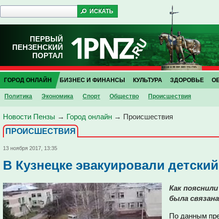
ПЕРВЫЙ
ПЕНЗЕНСКИЙ
ПОРТАЛ
ГОРОД ОНЛАЙН
БИЗНЕС И ФИНАНСЫ
КУЛЬТУРА
ЗДОРОВЬЕ
О
Политика
Экономика
Спорт
Общество
Проиcшествия
Новости Пензы
→
Город онлайн
→
Проиcшествия
ПРОИCШЕСТВИЯ
13 ноября 2017, 13:35
В Кузнецке эвакуировали детский
Как пояснили
была связана
По данным пр