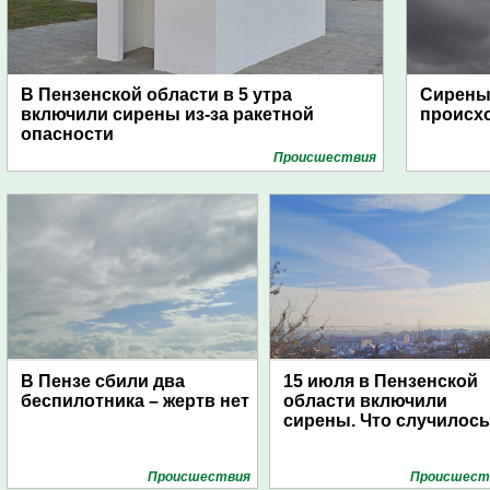
В Пензенской области в 5 утра
Сирены 
включили сирены из-за ракетной
происх
опасности
Проиcшествия
В Пензе сбили два
15 июля в Пензенской
беспилотника – жертв нет
области включили
сирены. Что случилос
Проиcшествия
Проиcшест