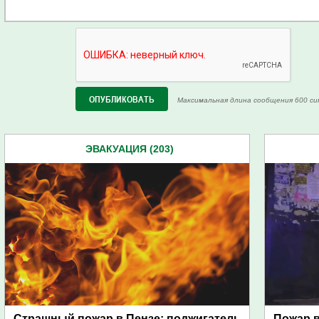
Максимальная длина сообщения 600 си
ЭВАКУАЦИЯ (203)
Страшный пожар в Пензе: поджигатель
Пожар 