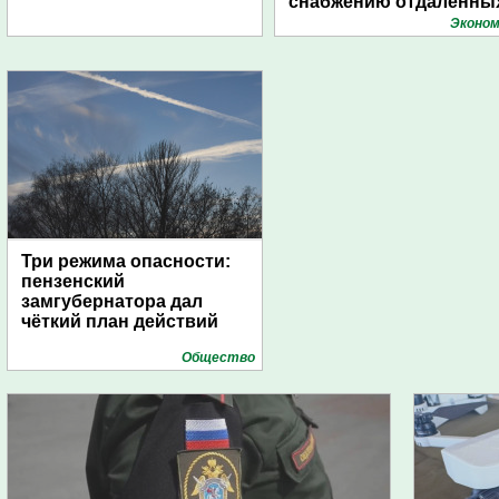
снабжению отдаленны
поселений с помощью
Эконом
дирижаблей
Три режима опасности:
пензенский
замгубернатора дал
чёткий план действий
Общество