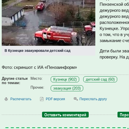
Пензенской обл
дежурного вед
дежурного вед
расположенно
Кузнецке. Уп
о том, что в 
замыкание сче
Дети были эв
В Кузнецке эвакуировали детский сад
проверку. На 
Фото: скриншот с ИА «Пензаинформ»
Другие статьи
Место:
Кузнецк (902)
детский сад (60)
по темам:
Прочее:
эвакуация (203)
Распечатать
PDF версия
Переслать другу
Оставить комментарий
Пере