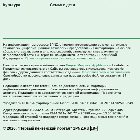
Культура
Семья и дети
На информационном ресурсе 1PNZ.ru применяются внешние рекомендательные
технологии (информационные технологии предоставления информации на основе
сбора, систематизации и анализа сведений, относящихся к предпочтениям
пользователей сети «Интернет», находящихся на территории Российской
Федерации)».
Правила применения рекомендательных технологий
.
Сайт использует сервисы веб-аналитики
Яндекс Метрика
,
AppMetrica
и LiveInternet.
Продолжая использовать этот Сайт, вы соглашаетесь с использованием cookie-
файлов и других данных в соответствии с данным
Пользовательским соглашением
.
Срок обработки персональных данных при помощи cookie-файлов составляет 14
дней.
Редакция не несет ответственность за достоверность информации,
опубликованной в рекламных объявлениях и сообщениях информационных
агентств. Редакция не предоставляет справочной информации. Перепечатка
материалов только по согласованию с редакцией.
Учредитель ООО "Информационное Бюро". ИНН 7325128341, ОГРН 1147325002549
Адрес редакции:
198332
г. Санкт-Петербург,
Брестский бульвар, 8А, офис 305
Свидетельство о регистрации СМИ ЭЛ № ФС 77 – 75998 выдано 13.06.2019г.
Федеральной службой по надзору в сфере связи, информационных технологий и
массовых коммуникаций
© 2026.
"Первый пензенский портал" 1PNZ.RU
18+