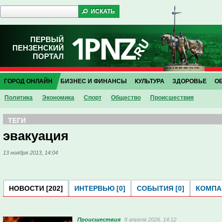
ПЕРВЫЙ
ПЕНЗЕНСКИЙ
ПОРТАЛ
ГОРОД ОНЛАЙН
БИЗНЕС И ФИНАНСЫ
КУЛЬТУРА
ЗДОРОВЬЕ
О
Политика
Экономика
Спорт
Общество
Проиcшествия
ТЕГИ
эвакуация
13 ноября 2013, 14:04
НОВОСТИ [202]
ИНТЕРВЬЮ [0]
СОБЫТИЯ [0]
КОМПАН
Проиcшествия
8 апреля 2026, 14:12