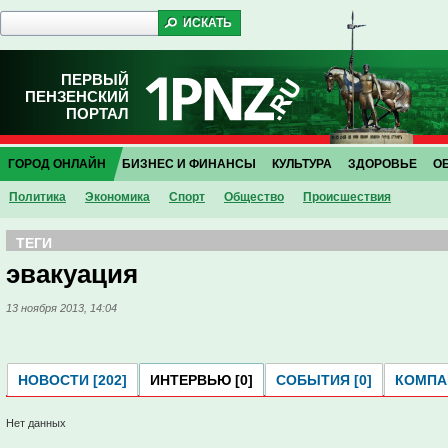
ПЕРВЫЙ
ПЕНЗЕНСКИЙ
ПОРТАЛ
ГОРОД ОНЛАЙН
БИЗНЕС И ФИНАНСЫ
КУЛЬТУРА
ЗДОРОВЬЕ
О
Политика
Экономика
Спорт
Общество
Проиcшествия
ТЕГИ
эвакуация
13 ноября 2013, 14:04
НОВОСТИ [202]
ИНТЕРВЬЮ [0]
СОБЫТИЯ [0]
КОМПАН
Нет данных