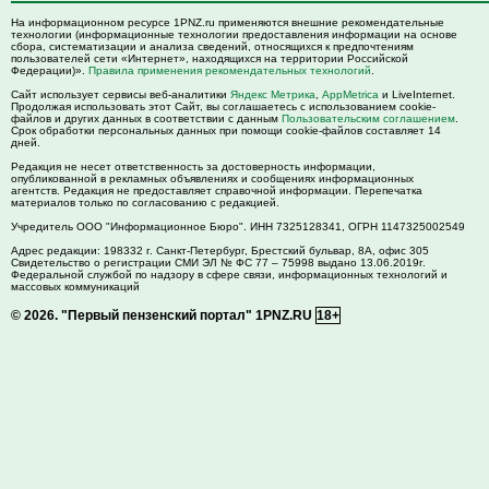
На информационном ресурсе 1PNZ.ru применяются внешние рекомендательные
технологии (информационные технологии предоставления информации на основе
сбора, систематизации и анализа сведений, относящихся к предпочтениям
пользователей сети «Интернет», находящихся на территории Российской
Федерации)».
Правила применения рекомендательных технологий
.
Сайт использует сервисы веб-аналитики
Яндекс Метрика
,
AppMetrica
и LiveInternet.
Продолжая использовать этот Сайт, вы соглашаетесь с использованием cookie-
файлов и других данных в соответствии с данным
Пользовательским соглашением
.
Срок обработки персональных данных при помощи cookie-файлов составляет 14
дней.
Редакция не несет ответственность за достоверность информации,
опубликованной в рекламных объявлениях и сообщениях информационных
агентств. Редакция не предоставляет справочной информации. Перепечатка
материалов только по согласованию с редакцией.
Учредитель ООО "Информационное Бюро". ИНН 7325128341, ОГРН 1147325002549
Адрес редакции:
198332
г. Санкт-Петербург,
Брестский бульвар, 8А, офис 305
Свидетельство о регистрации СМИ ЭЛ № ФС 77 – 75998 выдано 13.06.2019г.
Федеральной службой по надзору в сфере связи, информационных технологий и
массовых коммуникаций
© 2026.
"Первый пензенский портал" 1PNZ.RU
18+