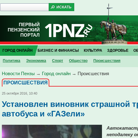
ПЕРВЫЙ
ПЕНЗЕНСКИЙ
ПОРТАЛ
ГОРОД ОНЛАЙН
БИЗНЕС И ФИНАНСЫ
КУЛЬТУРА
ЗДОРОВЬЕ
О
Политика
Экономика
Спорт
Общество
Проиcшествия
Новости Пензы
→
Город онлайн
→
Проиcшествия
ПРОИCШЕСТВИЯ
25 октября 2016, 10:40
Установлен виновник страшной т
автобуса и «ГАЗели»
Автокатастр
неподалеку 