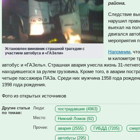
района.
Следствие выя
нарушил прав
выехал на пол
двигался авто
мероприятия 
Установлен виновник страшной трагедии с
Напомним
, что
участием автобуса и «ГАЗели»
м километре т
автобус и «ГАЗель». Страшная авария унесла жизнь
31-летнег
находившегося за рулем грузовика.
Кроме того, в аварии пост
четыре пассажира ПАЗа. Среди них мужчина 1958 года рождения
1998 года рождения.
Фото из открытых источников
Другие статьи
Люди:
пострадавшие (4963)
по темам:
Место:
Нижний Ломов (92)
Прочее:
авария (2555)
ГИБДД (7205)
смерт
автобусы (295)