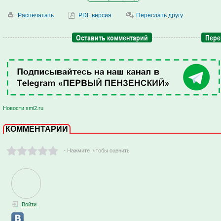
Распечатать
PDF версия
Переслать другу
Оставить комментарий
Пере
Новости smi2.ru
КОММЕНТАРИИ
- Нажмите ,чтобы оценить
Войти