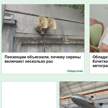
Пензенцам объяснили, почему сирены
Обладат
включают несколько раз
Кочетко
автогр
Общество