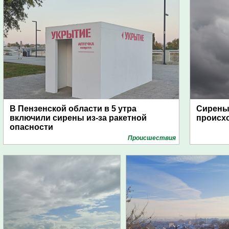
В Пензенской области в 5 утра
Сирены 
включили сирены из-за ракетной
происх
опасности
Проиcшествия