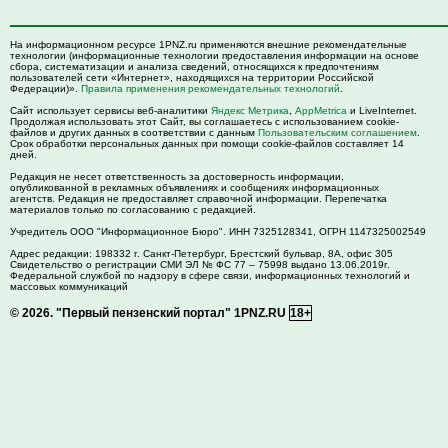
На информационном ресурсе 1PNZ.ru применяются внешние рекомендательные
технологии (информационные технологии предоставления информации на основе
сбора, систематизации и анализа сведений, относящихся к предпочтениям
пользователей сети «Интернет», находящихся на территории Российской
Федерации)».
Правила применения рекомендательных технологий
.
Сайт использует сервисы веб-аналитики
Яндекс Метрика
,
AppMetrica
и LiveInternet.
Продолжая использовать этот Сайт, вы соглашаетесь с использованием cookie-
файлов и других данных в соответствии с данным
Пользовательским соглашением
.
Срок обработки персональных данных при помощи cookie-файлов составляет 14
дней.
Редакция не несет ответственность за достоверность информации,
опубликованной в рекламных объявлениях и сообщениях информационных
агентств. Редакция не предоставляет справочной информации. Перепечатка
материалов только по согласованию с редакцией.
Учредитель ООО "Информационное Бюро". ИНН 7325128341, ОГРН 1147325002549
Адрес редакции:
198332
г. Санкт-Петербург,
Брестский бульвар, 8А, офис 305
Свидетельство о регистрации СМИ ЭЛ № ФС 77 – 75998 выдано 13.06.2019г.
Федеральной службой по надзору в сфере связи, информационных технологий и
массовых коммуникаций
© 2026.
"Первый пензенский портал" 1PNZ.RU
18+