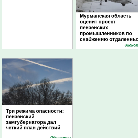
Мурманская область
оценит проект
пензенских
промышленников по
снабжению отдаленны
поселений с помощью
Эконом
дирижаблей
Три режима опасности:
пензенский
замгубернатора дал
чёткий план действий
Общество