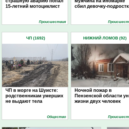
страшную аварию попал
мужчина на иномарке
15-летний мотоциклист
сбил девочку-подростк
Проиcшествия
Проиcшест
ЧП (1692)
НИЖНИЙ ЛОМОВ (92)
ЧП в морге на Шуисте:
Ночной пожар в
родственникам умерших
Пензенской области ун
не выдают тела
жизни двух человек
Общество
Проиcшест