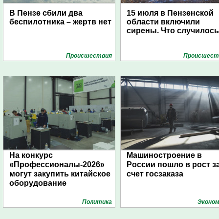
В Пензе сбили два
15 июля в Пензенской
беспилотника – жертв нет
области включили
сирены. Что случилос
Проиcшествия
Проиcшест
На конкурс
Машиностроение в
«Профессионалы-2026»
России пошло в рост з
могут закупить китайское
счет госзаказа
оборудование
Политика
Эконом