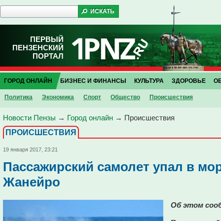
ПЕРВЫЙ
ПЕНЗЕНСКИЙ
ПОРТАЛ
ГОРОД ОНЛАЙН
БИЗНЕС И ФИНАНСЫ
КУЛЬТУРА
ЗДОРОВЬЕ
О
Политика
Экономика
Спорт
Общество
Проиcшествия
Новости Пензы
→
Город онлайн
→
Проиcшествия
ПРОИCШЕСТВИЯ
19 января 2017, 23:21
Пассажирский самолет упал в мор
Жанейро
Об этом соо