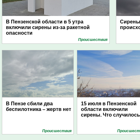
В Пензенской области в 5 утра
Сирены 
включили сирены из-за ракетной
происх
опасности
Проиcшествия
В Пензе сбили два
15 июля в Пензенской
беспилотника – жертв нет
области включили
сирены. Что случилос
Проиcшествия
Проиcшест