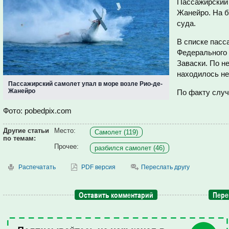
Пассажирский 
Жанейро. На б
суда.
В списке пасс
Федерального 
Заваски. По н
находилось не
Пассажирский самолет упал в море возле Рио-де-
Жанейро
По факту случ
Фото: pobedpix.com
Другие статьи
Место:
Самолет (119)
по темам:
Прочее:
разбился самолет (46)
Распечатать
PDF версия
Переслать другу
Оставить комментарий
Пере