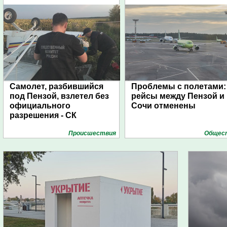
Самолет, разбившийся
Проблемы с полетами:
под Пензой, взлетел без
рейсы между Пензой и
официального
Сочи отменены
разрешения - СК
Проиcшествия
Общес