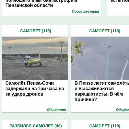
погибшего в автокатастрофе в
есть п
Пензенской области
Проиcшествия
САМОЛЕТ (119)
САМОЛЕТ (119)
Самолёт Пенза-Сочи
В Пензе летят самолёт
задержали на три часа из-
и высаживаются
за удара дронов
парашютисты. В чём
причина?
Общество
Общес
РАЗБИЛСЯ САМОЛЕТ (46)
САМОЛЕТ (119)