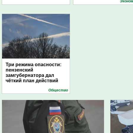
поселений с помощью
Эконом
дирижаблей
Три режима опасности:
пензенский
замгубернатора дал
чёткий план действий
Общество