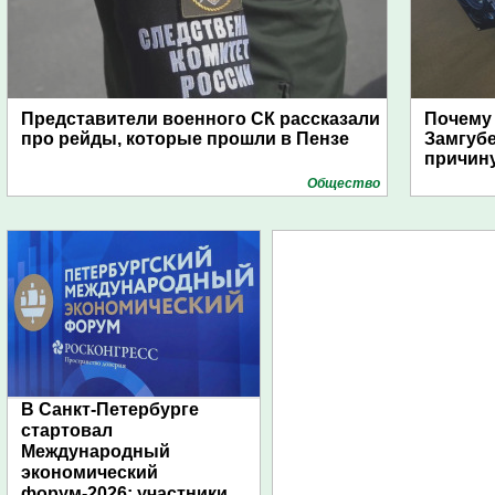
Представители военного СК рассказали
Почему
про рейды, которые прошли в Пензе
Замгуб
причину
Общество
В Санкт-Петербурге
стартовал
Международный
экономический
форум-2026: участники