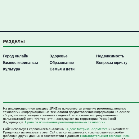
РАЗДЕЛЫ
Город онлайн
Здоровье
Недвижимость
Бизнес и финансы
Образование
Вопросы юристу
Культура
Семья и дети
На информационном ресурсе 1PNZ.ru применяются внешние рекомендательные
технологии (информационные технологии предоставления информации на основе
сбора, систематизации и анализа сведений, относящихся к предпочтениям
пользователей сети «Интернет», находящихся на территории Российской
Федерации)».
Правила применения рекомендательных технологий
.
Сайт использует сервисы веб-аналитики
Яндекс Метрика
,
AppMetrica
и LiveInternet.
Продолжая использовать этот Сайт, вы соглашаетесь с использованием cookie-
файлов и других данных в соответствии с данным
Пользовательским соглашением
.