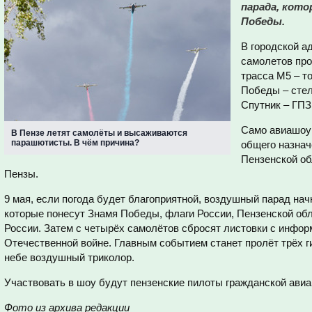
парада, кото
Победы.
В городской а
самолетов пр
трасса М5 – т
Победы – стел
Спутник – ГПЗ
Само авиашоу 
В Пензе летят самолёты и высаживаются
парашютисты. В чём причина?
общего назнач
Пензенской об
Пензы.
9 мая, если погода будет благоприятной, воздушный парад на
которые понесут Знамя Победы, флаги России, Пензенской о
России. Затем с четырёх самолётов сбросят листовки с инфор
Отечественной войне. Главным событием станет пролёт трёх г
небе воздушный триколор.
Участвовать в шоу будут пензенские пилоты гражданской ав
Фото из архива редакции