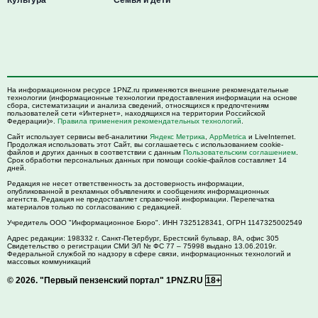
На информационном ресурсе 1PNZ.ru применяются внешние рекомендательные
технологии (информационные технологии предоставления информации на основе
сбора, систематизации и анализа сведений, относящихся к предпочтениям
пользователей сети «Интернет», находящихся на территории Российской
Федерации)».
Правила применения рекомендательных технологий
.
Сайт использует сервисы веб-аналитики
Яндекс Метрика
,
AppMetrica
и LiveInternet.
Продолжая использовать этот Сайт, вы соглашаетесь с использованием cookie-
файлов и других данных в соответствии с данным
Пользовательским соглашением
.
Срок обработки персональных данных при помощи cookie-файлов составляет 14
дней.
Редакция не несет ответственность за достоверность информации,
опубликованной в рекламных объявлениях и сообщениях информационных
агентств. Редакция не предоставляет справочной информации. Перепечатка
материалов только по согласованию с редакцией.
Учредитель ООО "Информационное Бюро". ИНН 7325128341, ОГРН 1147325002549
Адрес редакции:
198332
г. Санкт-Петербург,
Брестский бульвар, 8А, офис 305
Свидетельство о регистрации СМИ ЭЛ № ФС 77 – 75998 выдано 13.06.2019г.
Федеральной службой по надзору в сфере связи, информационных технологий и
массовых коммуникаций
© 2026.
"Первый пензенский портал" 1PNZ.RU
18+