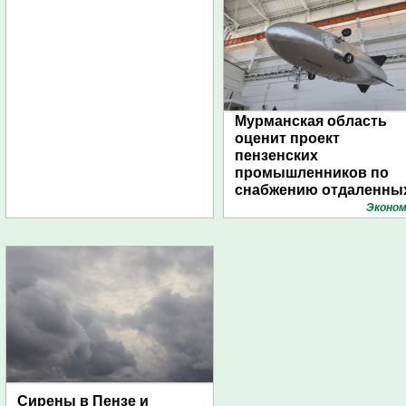
Мурманская область
оценит проект
пензенских
промышленников по
снабжению отдаленны
поселений с помощью
Эконом
дирижаблей
Сирены в Пензе и