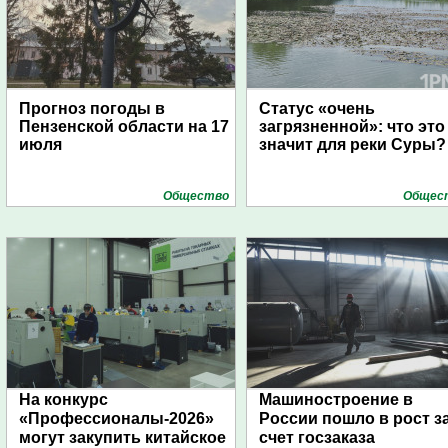
Прогноз погоды в
Статус «очень
Пензенской области на 17
загрязненной»: что это
июля
значит для реки Суры?
Общество
Общес
На конкурс
Машиностроение в
«Профессионалы-2026»
России пошло в рост з
могут закупить китайское
счет госзаказа