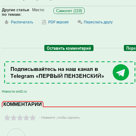
Другие статьи
Место:
Самолет (119)
по темам:
Распечатать
PDF версия
Переслать другу
Оставить комментарий
Пере
Новости smi2.ru
КОММЕНТАРИИ
- Нажмите ,чтобы оценить