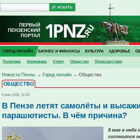
ПЕРВЫЙ
ПЕНЗЕНСКИЙ
ПОРТАЛ
ГОРОД ОНЛАЙН
БИЗНЕС И ФИНАНСЫ
КУЛЬТУРА
ЗДОРОВЬЕ
О
Политика
Экономика
Спорт
Общество
Проиcшествия
Новости Пензы
→
Город онлайн
→
Общество
ОБЩЕСТВО
8 мая 2026, 11:00
В Пензе летят самолёты и высаж
парашютисты. В чём причина?
8 мая в небе 
состоится г