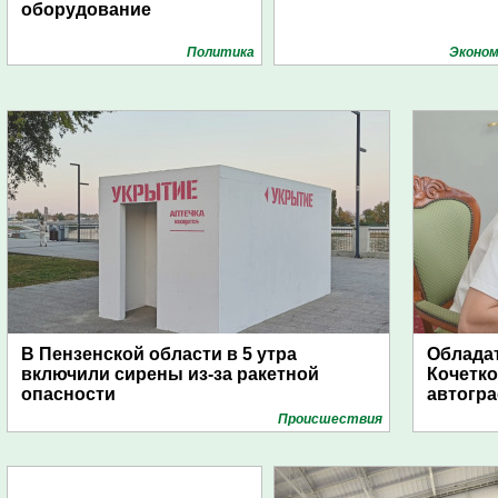
оборудование
Политика
Эконом
В Пензенской области в 5 утра
Обладат
включили сирены из-за ракетной
Кочетко
опасности
автогр
Проиcшествия