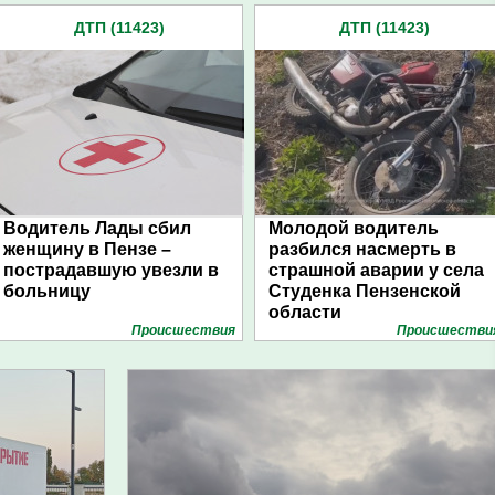
ДТП (11423)
ДТП (11423)
Водитель Лады сбил
Молодой водитель
женщину в Пензе –
разбился насмерть в
пострадавшую увезли в
страшной аварии у села
больницу
Студенка Пензенской
области
Проиcшествия
Проиcшестви