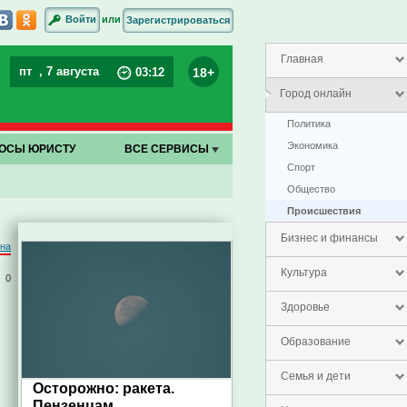
или
Войти
Зарегистрироваться
Главная
пт
, 7 августа
18+
03
:
12
Город онлайн
Политика
Экономика
ОСЫ ЮРИСТУ
ВСЕ СЕРВИСЫ
Спорт
Общество
Проиcшествия
Бизнес и финансы
на
Культура
0
Здоровье
Образование
Семья и дети
Осторожно: ракета.
Пензенцам