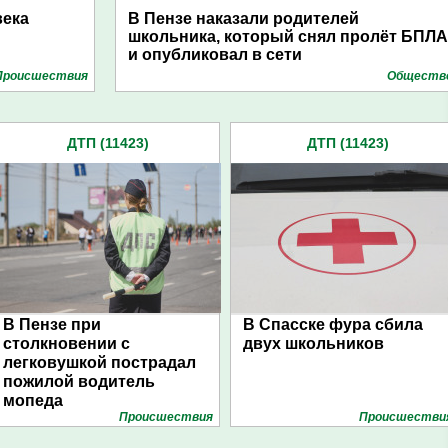
века
В Пензе наказали родителей
и
школьника, который снял пролёт БПЛА
и опубликовал в сети
Проиcшествия
Обществ
ДТП (11423)
ДТП (11423)
В Пензе при
В Спасске фура сбила
столкновении с
двух школьников
легковушкой пострадал
пожилой водитель
мопеда
Проиcшествия
Проиcшестви