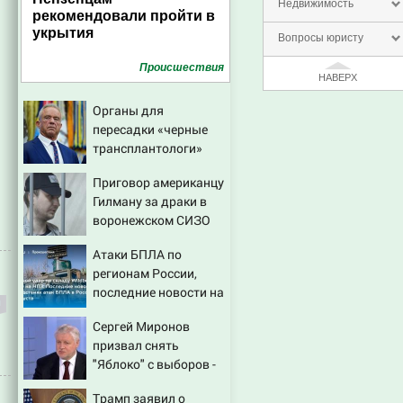
Недвижимость
рекомендовали пройти в
укрытия
Вопросы юристу
Проиcшествия
НАВЕРХ
Органы для
пересадки «черные
трансплантологи»
извлекали у еще
Приговор американцу
живых пациентов
Гилману за драки в
воронежском СИЗО
потребовали
Атаки БПЛА по
ужесточить - Новости
регионам России,
на Вести.ru
последние новости на
7 августа 2026:
Сергей Миронов
последствия, атаки на
призвал снять
склады Wildberries,
"Яблоко" с выборов -
состояние
Новости на Вести.ru
пострадавших
Трамп заявил о