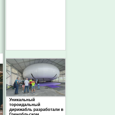
Уникальный
тороидальный
дирижабль разработали в
Гренобльском