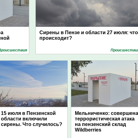
ра
Сирены в Пензе и области 27 июля: что
тной
происходит?
Проиcшествия
Проиcшестви
15 июля в Пензенской
Мельниченко: совершен
области включили
террористическая атака
сирены. Что случилось?
на пензенский склад
Wildberries