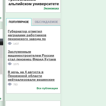
альпийском университете
Экономика
о
ПОПУЛЯРНОЕ
ОБСУЖДАЕМОЕ
Губернатор отметил
наградами работников
пензенского завода по
производству станков
1437
Заслуженным
машиностроителем России
стал пензенец Фярид Кутаев
1075
В ночь на 4 августа в
Пензенской области
нейтрализовали вражеские
дроны
783
Все публикации
я