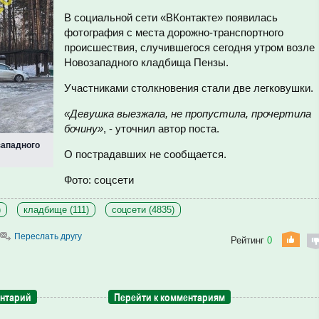
В социальной сети «ВКонтакте» появилась
фотография с места дорожно-транспортного
происшествия, случившегося сегодня утром возле
Новозападного кладбища Пензы.
Участниками столкновения стали две легковушки.
«Девушка выезжала, не пропустила, прочертила
бочину»
, - уточнил автор поста.
западного
О пострадавших не сообщается.
Фото: соцсети
)
кладбище (111)
соцсети (4835)
Переслать другу
Рейтинг
0
ентарий
Перейти к комментариям