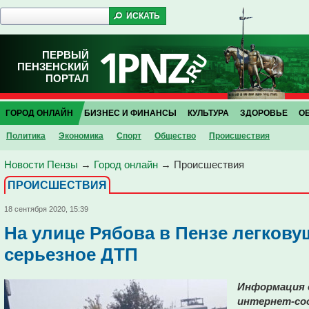
ПЕРВЫЙ
ПЕНЗЕНСКИЙ
ПОРТАЛ
ГОРОД ОНЛАЙН
БИЗНЕС И ФИНАНСЫ
КУЛЬТУРА
ЗДОРОВЬЕ
О
Политика
Экономика
Спорт
Общество
Проиcшествия
Новости Пензы
→
Город онлайн
→
Проиcшествия
ПРОИCШЕСТВИЯ
18 сентября 2020, 15:39
На улице Рябова в Пензе легкову
серьезное ДТП
Информация о
интернет-со