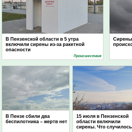
В Пензенской области в 5 утра
Сирены 
включили сирены из-за ракетной
происх
опасности
Проиcшествия
В Пензе сбили два
15 июля в Пензенской
беспилотника – жертв нет
области включили
сирены. Что случилос