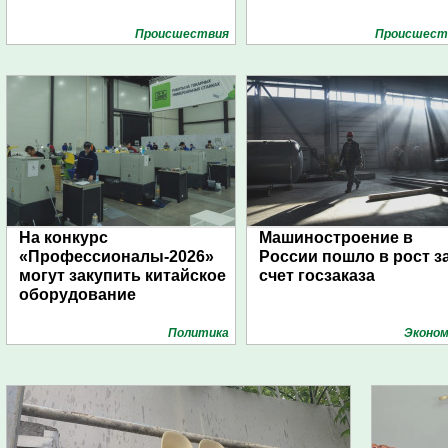
Проиcшествия
Проиcшест
На конкурс
Машиностроение в
«Профессионалы-2026»
России пошло в рост з
могут закупить китайское
счет госзаказа
оборудование
Политика
Эконом