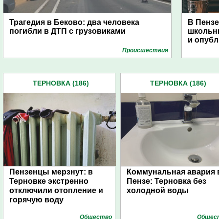
Трагедия в Беково: два человека
В Пензе
погибли в ДТП с грузовиками
школьни
и опубл
Проиcшествия
ТЕРНОВКА (186)
ТЕРНОВКА (186)
Пензенцы мерзнут: в
Коммунальная авария 
Терновке экстренно
Пензе: Терновка без
отключили отопление и
холодной воды
горячую воду
Общество
Общес