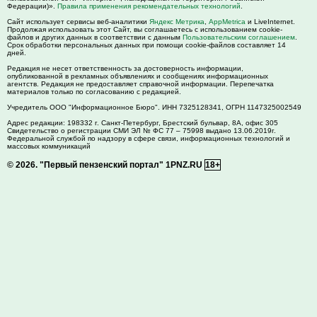
Федерации)».
Правила применения рекомендательных технологий
.
Сайт использует сервисы веб-аналитики
Яндекс Метрика
,
AppMetrica
и LiveInternet.
Продолжая использовать этот Сайт, вы соглашаетесь с использованием cookie-
файлов и других данных в соответствии с данным
Пользовательским соглашением
.
Срок обработки персональных данных при помощи cookie-файлов составляет 14
дней.
Редакция не несет ответственность за достоверность информации,
опубликованной в рекламных объявлениях и сообщениях информационных
агентств. Редакция не предоставляет справочной информации. Перепечатка
материалов только по согласованию с редакцией.
Учредитель ООО "Информационное Бюро". ИНН 7325128341, ОГРН 1147325002549
Адрес редакции:
198332
г. Санкт-Петербург,
Брестский бульвар, 8А, офис 305
Свидетельство о регистрации СМИ ЭЛ № ФС 77 – 75998 выдано 13.06.2019г.
Федеральной службой по надзору в сфере связи, информационных технологий и
массовых коммуникаций
© 2026.
"Первый пензенский портал" 1PNZ.RU
18+