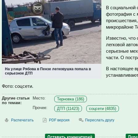
В социальной 
фотография с 
происшествия,
микрорайоне Т
Известно, что 
легковой авто
серьезные мех
части. О пост
В настоящее в
На улице Рябова в Пензе легковушка попала в
серьезное ДТП
устанавливают
Фото: соцсети.
Другие статьи
Место:
Терновка (186)
по темам:
Прочее:
ДТП (11423)
соцсети (4835)
Распечатать
PDF версия
Переслать другу
Оставить комментарий
Пере