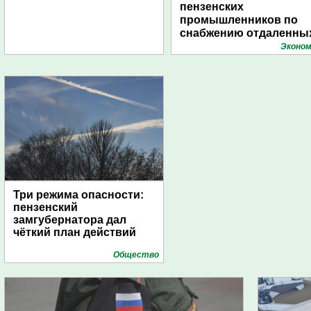
пензенских
промышленников по
снабжению отдаленны
поселений с помощью
Эконом
дирижаблей
Три режима опасности:
пензенский
замгубернатора дал
чёткий план действий
Общество