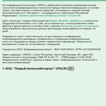
На информационном ресурсе 1PNZ.ru применяются внешние рекомендательные
технологии (информационные технологии предоставления информации на основе
сбора, систематизации и анализа сведений, относящихся к предпочтениям
пользователей сети «Интернет», находящихся на территории Российской
Федерации)».
Правила применения рекомендательных технологий
.
Сайт использует сервисы веб-аналитики
Яндекс Метрика
,
AppMetrica
и LiveInternet.
Продолжая использовать этот Сайт, вы соглашаетесь с использованием cookie-
файлов и других данных в соответствии с данным
Пользовательским соглашением
.
Срок обработки персональных данных при помощи cookie-файлов составляет 14
дней.
Редакция не несет ответственность за достоверность информации,
опубликованной в рекламных объявлениях и сообщениях информационных
агентств. Редакция не предоставляет справочной информации. Перепечатка
материалов только по согласованию с редакцией.
Учредитель ООО "Информационное Бюро". ИНН 7325128341, ОГРН 1147325002549
Адрес редакции:
198332
г. Санкт-Петербург,
Брестский бульвар, 8А, офис 305
Свидетельство о регистрации СМИ ЭЛ № ФС 77 – 75998 выдано 13.06.2019г.
Федеральной службой по надзору в сфере связи, информационных технологий и
массовых коммуникаций
© 2026.
"Первый пензенский портал" 1PNZ.RU
18+