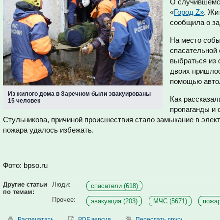
О случившемс
«
Город Z»
. Жи
сообщила о за
На место собы
спасательной 
выбраться из 
двоих пришлос
помощью авто
Из жилого дома в Заречном были эвакуированы
Как рассказал
15 человек
пропаганды и
Стульникова, причиной происшествия стало замыкание в элект
пожара удалось избежать.
Фото: bpso.ru
Другие статьи
Люди:
спасатели (618)
по темам:
Прочее:
эвакуация (203)
МЧС (5671)
пожар
Распечатать
PDF версия
Переслать другу