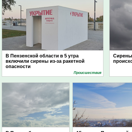
В Пензенской области в 5 утра
Сирены 
включили сирены из-за ракетной
происх
опасности
Проиcшествия