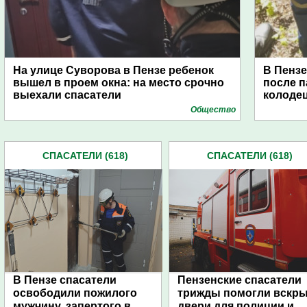
На улице Суворова в Пензе ребенок
В Пензе
вышел в проем окна: на место срочно
после 
выехали спасатели
колоде
Общество
СПАСАТЕЛИ (618)
СПАСАТЕЛИ (618)
В Пензе спасатели
Пензенские спасатели
освободили пожилого
трижды помогли вскр
мужчину, запертого в
двери для полиции и