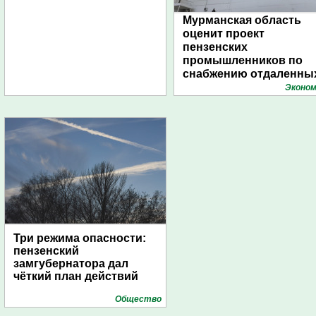
Мурманская область
оценит проект
пензенских
промышленников по
снабжению отдаленны
поселений с помощью
Эконом
дирижаблей
Три режима опасности:
пензенский
замгубернатора дал
чёткий план действий
Общество