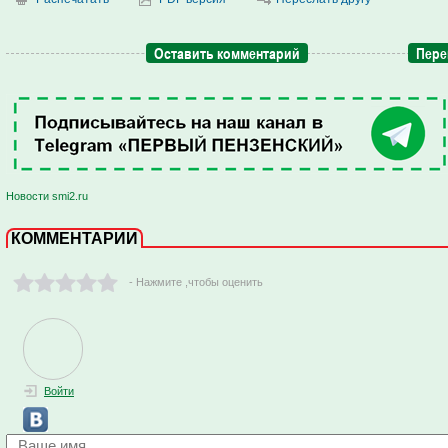
Оставить комментарий
Пере
Новости smi2.ru
КОММЕНТАРИИ
- Нажмите ,чтобы оценить
Войти