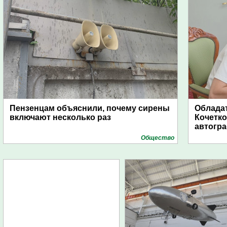
Пензенцам объяснили, почему сирены
Обладат
включают несколько раз
Кочетко
автогр
Общество