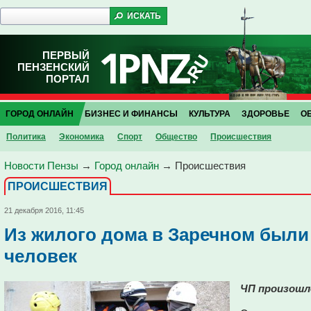
ПЕРВЫЙ
ПЕНЗЕНСКИЙ
ПОРТАЛ
ГОРОД ОНЛАЙН
БИЗНЕС И ФИНАНСЫ
КУЛЬТУРА
ЗДОРОВЬЕ
О
Политика
Экономика
Спорт
Общество
Проиcшествия
Новости Пензы
→
Город онлайн
→
Проиcшествия
ПРОИCШЕСТВИЯ
21 декабря 2016, 11:45
Из жилого дома в Заречном были
человек
ЧП произошло 