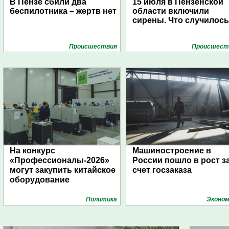
В Пензе сбили два
15 июля в Пензенской
беспилотника – жертв нет
области включили
сирены. Что случилос
Проиcшествия
Проиcшест
На конкурс
Машиностроение в
«Профессионалы-2026»
России пошло в рост з
могут закупить китайское
счет госзаказа
оборудование
Политика
Эконом