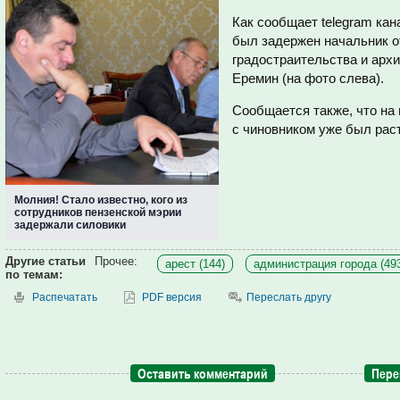
Как сообщает telegram кан
был задержен начальник о
градостраительства и арх
Еремин (на фото слева).
Сообщается также, что на
с чиновником уже был раст
Молния! Стало известно, кого из
сотрудников пензенской мэрии
задержали силовики
Другие статьи
Прочее:
арест (144)
администрация города (49
по темам:
Распечатать
PDF версия
Переслать другу
Оставить комментарий
Пере