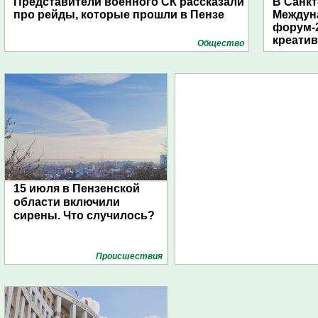
Представители военного СК рассказали
В Санкт
про рейды, которые прошли в Пензе
Междун
форум-2
креати
Общество
15 июля в Пензенской
области включили
сирены. Что случилось?
Проиcшествия