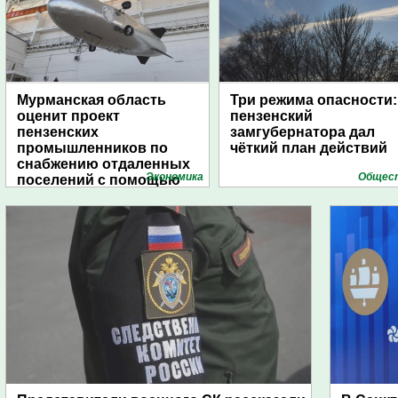
Мурманская область
Три режима опасности:
оценит проект
пензенский
пензенских
замгубернатора дал
промышленников по
чёткий план действий
снабжению отдаленных
Экономика
Общес
поселений с помощью
дирижаблей