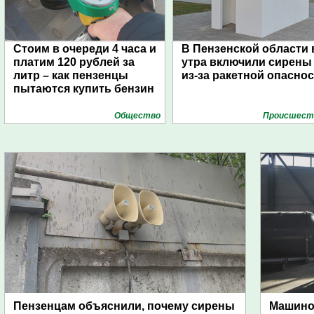
Стоим в очереди 4 часа и
В Пензенской области 
платим 120 рублей за
утра включили сирены
литр – как пензенцы
из-за ракетной опасно
пытаются купить бензин
Общество
Проиcшест
Пензенцам объяснили, почему сирены
Машино