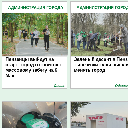
АДМИНИСТРАЦИЯ ГОРОДА
АДМИНИСТРАЦИЯ ГОРО
(4939)
(4939)
Пензенцы выйдут на
Зеленый десант в Пенз
старт: город готовится к
тысячи жителей вышл
массовому забегу на 9
менять город
Мая
Спорт
Общес