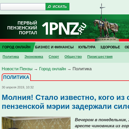
ПЕРВЫЙ
ПЕНЗЕНСКИЙ
ПОРТАЛ
ГОРОД ОНЛАЙН
БИЗНЕС И ФИНАНСЫ
КУЛЬТУРА
ЗДОРОВЬЕ
О
Политика
Экономика
Спорт
Общество
Проиcшествия
Новости Пензы
→
Город онлайн
→
Политика
ПОЛИТИКА
30 апреля 2019, 10:32
Молния! Стало известно, кого из
пензенской мэрии задержали сил
Вечером в понедельник, 
аресте чиновника из го