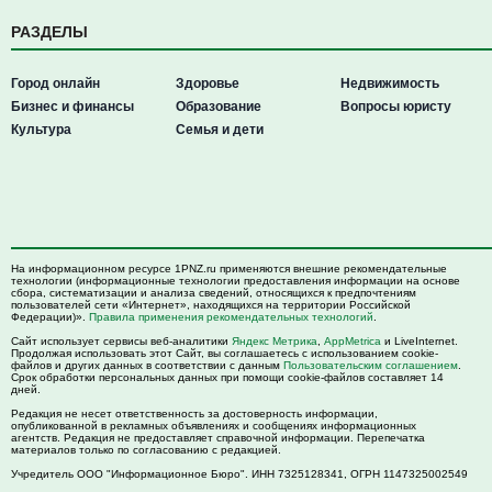
РАЗДЕЛЫ
Город онлайн
Здоровье
Недвижимость
Бизнес и финансы
Образование
Вопросы юристу
Культура
Семья и дети
На информационном ресурсе 1PNZ.ru применяются внешние рекомендательные
технологии (информационные технологии предоставления информации на основе
сбора, систематизации и анализа сведений, относящихся к предпочтениям
пользователей сети «Интернет», находящихся на территории Российской
Федерации)».
Правила применения рекомендательных технологий
.
Сайт использует сервисы веб-аналитики
Яндекс Метрика
,
AppMetrica
и LiveInternet.
Продолжая использовать этот Сайт, вы соглашаетесь с использованием cookie-
файлов и других данных в соответствии с данным
Пользовательским соглашением
.
Срок обработки персональных данных при помощи cookie-файлов составляет 14
дней.
Редакция не несет ответственность за достоверность информации,
опубликованной в рекламных объявлениях и сообщениях информационных
агентств. Редакция не предоставляет справочной информации. Перепечатка
материалов только по согласованию с редакцией.
Учредитель ООО "Информационное Бюро". ИНН 7325128341, ОГРН 1147325002549