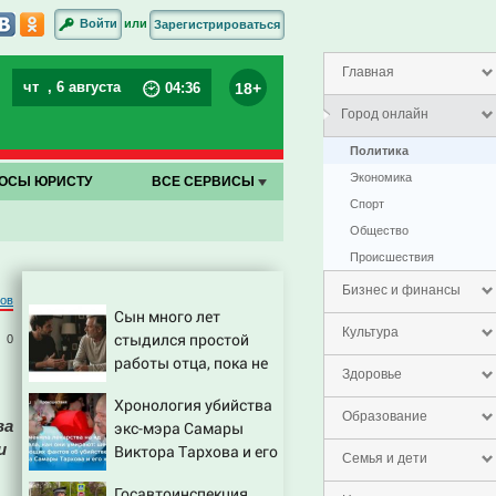
или
Войти
Зарегистрироваться
Главная
чт
, 6 августа
18+
04
:
36
Город онлайн
Политика
Экономика
ОСЫ ЮРИСТУ
ВСЕ СЕРВИСЫ
Спорт
Общество
Проиcшествия
Бизнес и финансы
ров
Сын много лет
Культура
стыдился простой
0
работы отца, пока не
Здоровье
узнал, ради чего тот
Хронология убийства
отказался от карьеры
Образование
ва
экс-мэра Самары
- история одной семьи
и
Виктора Тархова и его
Семья и дети
жены: шесть
Госавтоинспекция