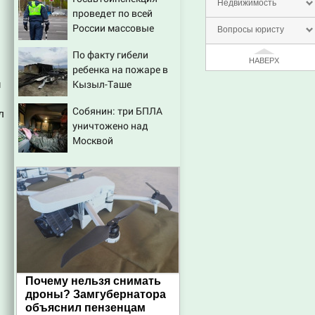
шокирующих фактов,
Недвижимость
проведет по всей
новые подробности
России массовые
Вопросы юристу
рейды с 10 августа
По факту гибели
НАВЕРХ
ребенка на пожаре в
Кызыл-Таше
и
возбуждено
Собянин: три БПЛА
уголовное дело
л
уничтожено над
Москвой
Почему нельзя снимать
дроны? Замгубернатора
объяснил пензенцам