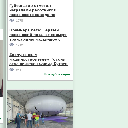
Губернатор отметил
наградами работников
пензенского завода по
производству станков
1278
Премьера лета: Первый
пензенский покажет прямую
трансляцию маски-шоу с
участием компании из Южной
1212
Кореи
Заслуженным
машиностроителем России
стал пензенец Фярид Кутаев
981
Все публикации
а