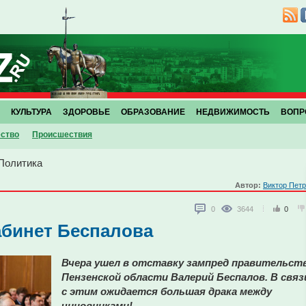
КУЛЬТУРА
ЗДОРОВЬЕ
ОБРАЗОВАНИЕ
НЕДВИЖИМОСТЬ
ВОПР
ство
Проиcшествия
Политика
Автор:
Виктор Пет
0
3644
0
абинет Беспалова
Вчера ушел в отставку зампред правительст
Пензенской области Валерий Беспалов. В связ
с этим ожидается большая драка между
чиновниками!