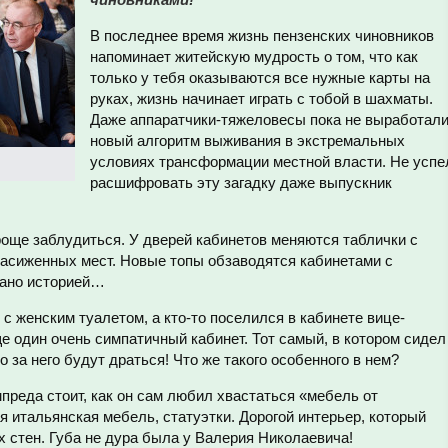
В последнее время жизнь пензенских чиновников
напоминает житейскую мудрость о том, что как
только у тебя оказываются все нужные карты на
руках, жизнь начинает играть с тобой в шахматы.
Даже аппаратчики-тяжеловесы пока не выработал
новый алгоритм выживания в экстремальных
условиях трансформации местной власти. Не успе
расшифровать эту загадку даже выпускник
роще заблудиться. У дверей кабинетов меняются таблички с
насиженных мест. Новые топы обзаводятся кабинетами с
тано историей…
с женским туалетом, а кто-то поселился в кабинете вице-
ще один очень симпатичный кабинет. Тот самый, в котором сидел
 за него будут драться! Что же такого особенного в нем?
преда стоит, как он сам любил хвастаться «мебель от
я итальянская мебель, статуэтки. Дорогой интерьер, который
х стен. Губа не дура была у Валерия Николаевича!