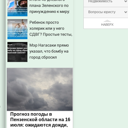
маленькую девочку с
Недвижимость
плана Зеленского по
игрушкой
принуждению к миру:
Вопросы юристу
как ответила Россия,
Ребенок просто
полный разбор
НАВЕРХ
холерик или у него
провала операции
СДВГ? Простые тесты,
Украины от военкора
которые помогут
Коца
Мэр Нагасаки прямо
разобраться
указал, что бомбу на
город сбросил
американский
самолет
а
Прогноз погоды в
Пензенской области на 16
июля: ожидаются дожди,