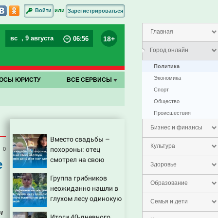
или
Войти
Зарегистрироваться
Главная
вс
, 9 августа
18+
06
:
56
Город онлайн
Политика
Экономика
ОСЫ ЮРИСТУ
ВСЕ СЕРВИСЫ
Спорт
Общество
Проиcшествия
Бизнес и финансы
Вместо свадьбы –
Культура
похороны: отец
0
смотрел на свою
е
Здоровье
мертвую 16-летнюю
Группа грибников
дочь и не мог
Образование
неожиданно нашли в
сдержать слезы
глухом лесу одинокую
Семья и дети
испуганную
н
Итоги 40-дневного