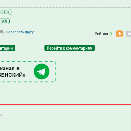
(316)
(98)
Переслать другу
Рейтинг
0
ентарий
Перейти к комментариям
ть