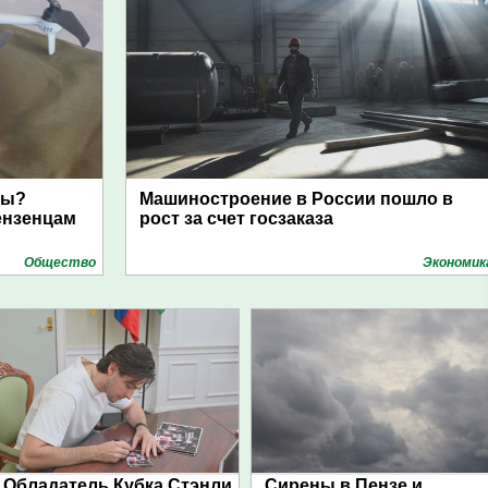
ны?
Машиностроение в России пошло в
ензенцам
рост за счет госзаказа
Общество
Экономик
Обладатель Кубка Стэнли
Сирены в Пензе и