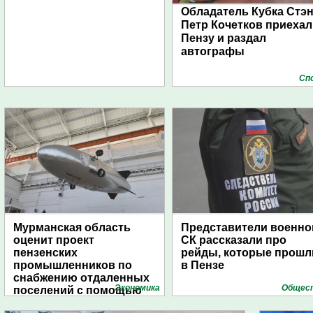
Обладатель Кубка Стэ
Петр Кочетков приехал
Пензу и раздал
автографы
Сп
Мурманская область
Представители военно
оценит проект
СК рассказали про
пензенских
рейды, которые прошл
промышленников по
в Пензе
снабжению отдаленных
Экономика
Общес
поселений с помощью
дирижаблей