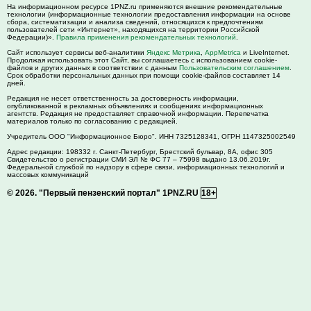
На информационном ресурсе 1PNZ.ru применяются внешние рекомендательные
технологии (информационные технологии предоставления информации на основе
сбора, систематизации и анализа сведений, относящихся к предпочтениям
пользователей сети «Интернет», находящихся на территории Российской
Федерации)».
Правила применения рекомендательных технологий
.
Сайт использует сервисы веб-аналитики
Яндекс Метрика
,
AppMetrica
и LiveInternet.
Продолжая использовать этот Сайт, вы соглашаетесь с использованием cookie-
файлов и других данных в соответствии с данным
Пользовательским соглашением
.
Срок обработки персональных данных при помощи cookie-файлов составляет 14
дней.
Редакция не несет ответственность за достоверность информации,
опубликованной в рекламных объявлениях и сообщениях информационных
агентств. Редакция не предоставляет справочной информации. Перепечатка
материалов только по согласованию с редакцией.
Учредитель ООО "Информационное Бюро". ИНН 7325128341, ОГРН 1147325002549
Адрес редакции:
198332
г. Санкт-Петербург,
Брестский бульвар, 8А, офис 305
Свидетельство о регистрации СМИ ЭЛ № ФС 77 – 75998 выдано 13.06.2019г.
Федеральной службой по надзору в сфере связи, информационных технологий и
массовых коммуникаций
© 2026.
"Первый пензенский портал" 1PNZ.RU
18+