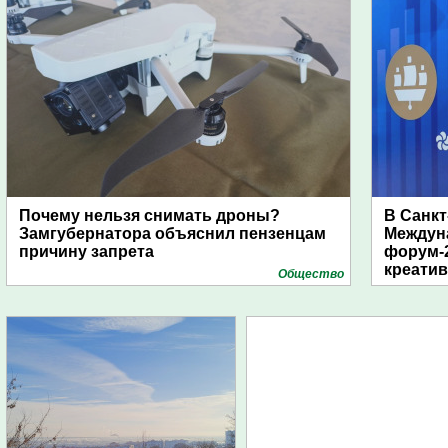
Почему нельзя снимать дроны?
В Санкт
Замгубернатора объяснил пензенцам
Междун
причину запрета
форум-2
креати
Общество