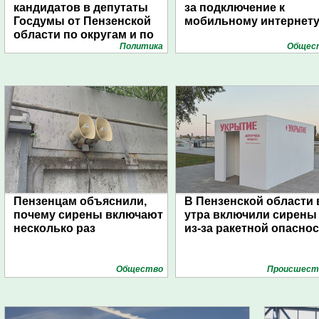
кандидатов в депутаты
за подключение к
Госдумы от Пензенской
мобильному интернет
области по округам и по
Политика
Общес
списку
Пензенцам объяснили,
В Пензенской области 
почему сирены включают
утра включили сирены
несколько раз
из-за ракетной опасно
Общество
Проиcшест