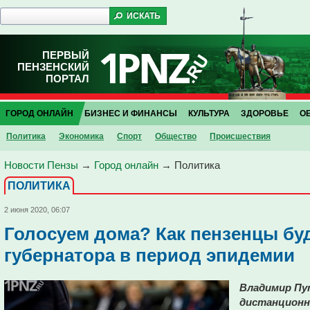
ПЕРВЫЙ
ПЕНЗЕНСКИЙ
ПОРТАЛ
ГОРОД ОНЛАЙН
БИЗНЕС И ФИНАНСЫ
КУЛЬТУРА
ЗДОРОВЬЕ
О
Политика
Экономика
Спорт
Общество
Проиcшествия
Новости Пензы
→
Город онлайн
→
Политика
ПОЛИТИКА
2 июня 2020, 06:07
Голосуем дома? Как пензенцы бу
губернатора в период эпидемии
Владимир Пу
дистанционно