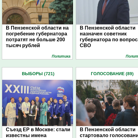
В Пензенской области на
В Пензенской области
погребение губернатора
назначен советник
потратят не больше 200
губернатора по вопро
тысяч рублей
СВО
Политика
Полит
ВЫБОРЫ (721)
ГОЛОСОВАНИЕ (89)
Съезд ЕР в Москве: стали
В Пензенской области
известны имена
стартовало голосован