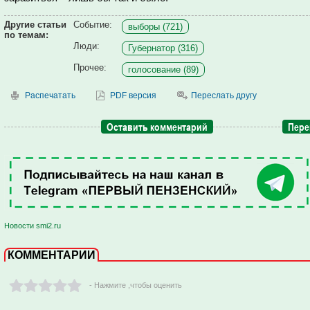
Другие статьи
Событие:
выборы (721)
по темам:
Люди:
Губернатор (316)
Прочее:
голосование (89)
Распечатать
PDF версия
Переслать другу
Оставить комментарий
Пере
Новости smi2.ru
КОММЕНТАРИИ
- Нажмите ,чтобы оценить