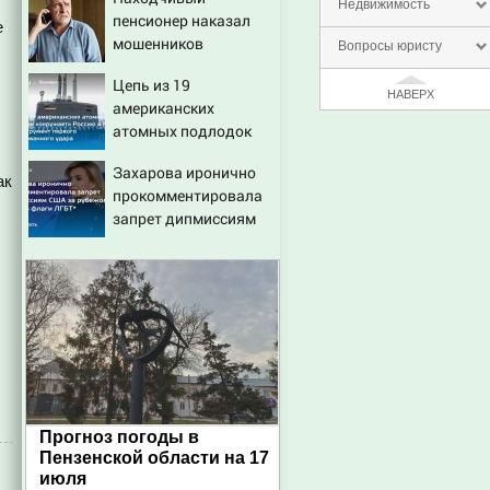
откуда был громкий
Недвижимость
пенсионер наказал
хлопок
е
мошенников
Вопросы юристу
изощренным
Цепь из 19
способом
НАВЕРХ
американских
атомных подлодок
«окружает» Россию и
Захарова иронично
Китай: это инструмент
ак
прокомментировала
первого
запрет дипмиссиям
массированного
США за рубежом
удара
вешать флаги ЛГБТ*
Прогноз погоды в
Пензенской области на 17
июля