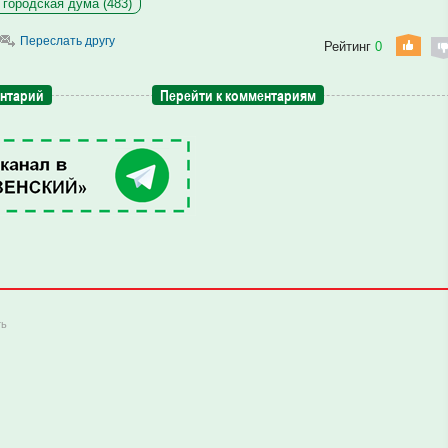
 городская дума (483)
Переслать другу
Рейтинг
0
ентарий
Перейти к комментариям
ть