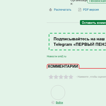
Организаци
Пензенская
я:
Распечатать
PDF версия
Оставить комм
Новости smi2.ru
КОММЕНТАРИИ
- Нажмите ,чтобы оцени
Войти