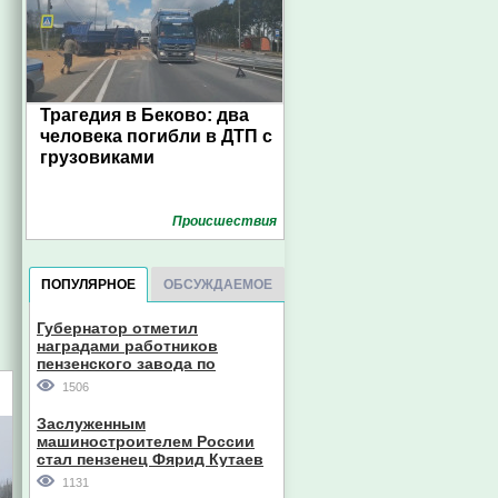
Трагедия в Беково: два
человека погибли в ДТП с
грузовиками
Проиcшествия
ПОПУЛЯРНОЕ
ОБСУЖДАЕМОЕ
Губернатор отметил
наградами работников
пензенского завода по
производству станков
1506
Заслуженным
машиностроителем России
стал пензенец Фярид Кутаев
1131