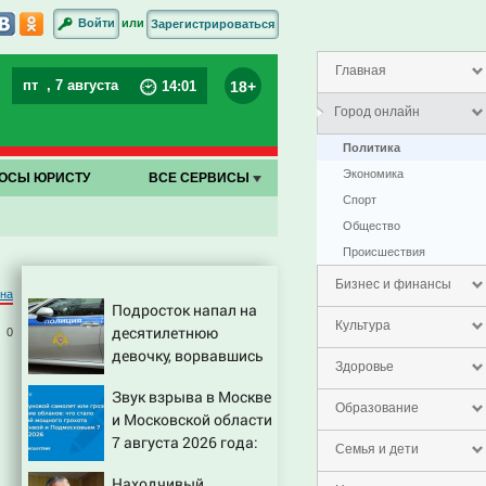
или
Войти
Зарегистрироваться
Главная
пт
, 7 августа
18+
14
:
01
Город онлайн
Политика
Экономика
ОСЫ ЮРИСТУ
ВСЕ СЕРВИСЫ
Спорт
Общество
Проиcшествия
Бизнес и финансы
на
Подросток напал на
Культура
десятилетнюю
0
девочку, ворвавшись
Здоровье
в квартиру
Звук взрыва в Москве
Образование
и Московской области
7 августа 2026 года:
Семья и дети
Причины, источник,
Находчивый