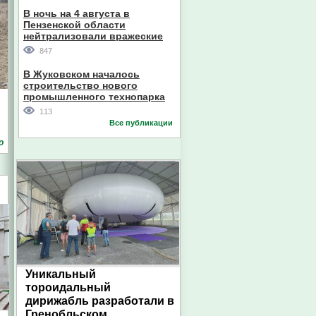
В ночь на 4 августа в
Пензенской области
нейтрализовали вражеские
дроны
847
В Жуковском началось
строительство нового
промышленного технопарка
113
Все публикации
о
Уникальный
тороидальный
дирижабль разработали в
Гренобльском