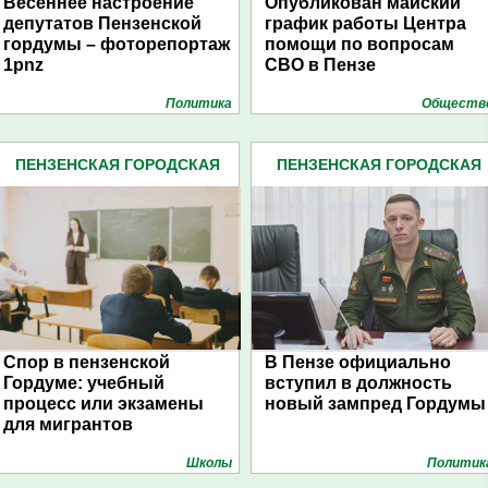
Весеннее настроение
Опубликован майский
депутатов Пензенской
график работы Центра
гордумы – фоторепортаж
помощи по вопросам
1pnz
СВО в Пензе
Политика
Обществ
ПЕНЗЕНСКАЯ ГОРОДСКАЯ
ПЕНЗЕНСКАЯ ГОРОДСКАЯ
ДУМА (483)
ДУМА (483)
Спор в пензенской
В Пензе официально
Гордуме: учебный
вступил в должность
процесс или экзамены
новый зампред Гордумы
для мигрантов
Школы
Политик