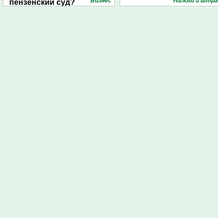
Бизнес
Налоги и штр
пензенский суд?