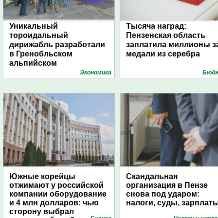
Уникальный
Тысяча наград:
тороидальный
Пензенская область
дирижабль разработали
заплатила миллионы з
в Гренобльском
медали из серебра
альпийском
университете
Экономика
Бюд
Южные корейцы
Скандальная
отжимают у российской
организация в Пензе
компании оборудование
снова под ударом:
и 4 млн долларов: чью
налоги, суды, зарплат
сторону выбрал