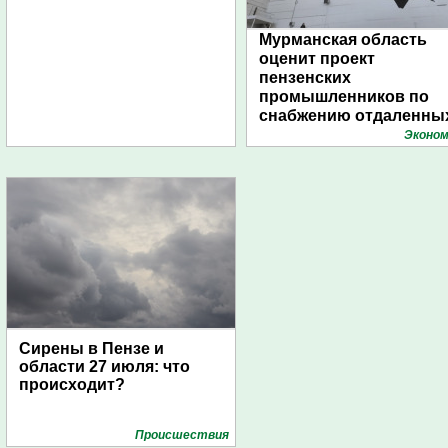
Мурманская область
оценит проект
пензенских
промышленников по
снабжению отдаленны
поселений с помощью
Эконом
дирижаблей
Сирены в Пензе и
области 27 июля: что
происходит?
Проиcшествия