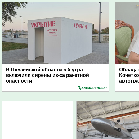
В Пензенской области в 5 утра
Обладат
включили сирены из-за ракетной
Кочетко
опасности
автогр
Проиcшествия