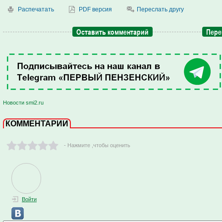
Распечатать
PDF версия
Переслать другу
Оставить комментарий
Пере
Новости smi2.ru
КОММЕНТАРИИ
- Нажмите ,чтобы оценить
Войти