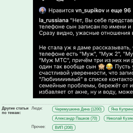
Другие статьи
Люди:
Черемушкина Дина (1200)
Яна Куприна
по темам:
Александр Пашков (70)
Николай Кузяк
Прочее:
ВИП (208)