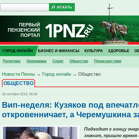
ПЕРВЫЙ
ПЕНЗЕНСКИЙ
ПОРТАЛ
ГОРОД ОНЛАЙН
БИЗНЕС И ФИНАНСЫ
КУЛЬТУРА
ЗДОРОВЬЕ
О
Политика
Экономика
Спорт
Общество
Проиcшествия
Новости Пензы
→
Город онлайн
→
Общество
ОБЩЕСТВО
18 октября 2019, 06:00
Вип-неделя: Кузяков под впечатл
откровенничает, а Черемушкина з
Подходит к концу очер
значит, пришло время 