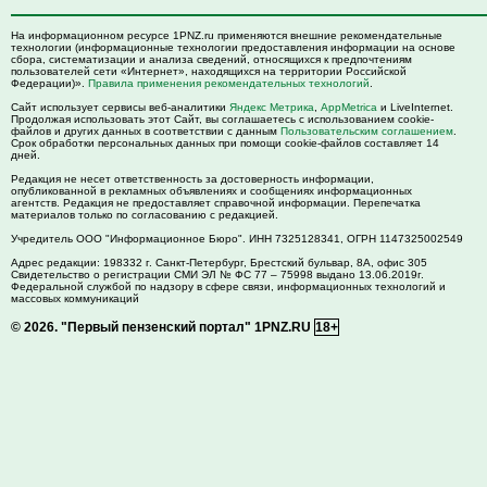
На информационном ресурсе 1PNZ.ru применяются внешние рекомендательные
технологии (информационные технологии предоставления информации на основе
сбора, систематизации и анализа сведений, относящихся к предпочтениям
пользователей сети «Интернет», находящихся на территории Российской
Федерации)».
Правила применения рекомендательных технологий
.
Сайт использует сервисы веб-аналитики
Яндекс Метрика
,
AppMetrica
и LiveInternet.
Продолжая использовать этот Сайт, вы соглашаетесь с использованием cookie-
файлов и других данных в соответствии с данным
Пользовательским соглашением
.
Срок обработки персональных данных при помощи cookie-файлов составляет 14
дней.
Редакция не несет ответственность за достоверность информации,
опубликованной в рекламных объявлениях и сообщениях информационных
агентств. Редакция не предоставляет справочной информации. Перепечатка
материалов только по согласованию с редакцией.
Учредитель ООО "Информационное Бюро". ИНН 7325128341, ОГРН 1147325002549
Адрес редакции:
198332
г. Санкт-Петербург,
Брестский бульвар, 8А, офис 305
Свидетельство о регистрации СМИ ЭЛ № ФС 77 – 75998 выдано 13.06.2019г.
Федеральной службой по надзору в сфере связи, информационных технологий и
массовых коммуникаций
© 2026.
"Первый пензенский портал" 1PNZ.RU
18+