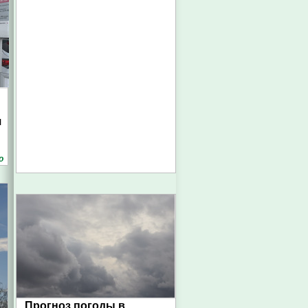
я
о
Прогноз погоды в