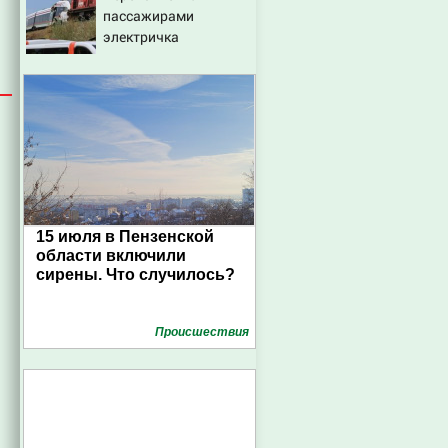
пассажирами
электричка
столкнулась с
грузовым поездом —
десятки человек
пострадали. Видео с
места ЧП
15 июля в Пензенской
области включили
сирены. Что случилось?
Проиcшествия