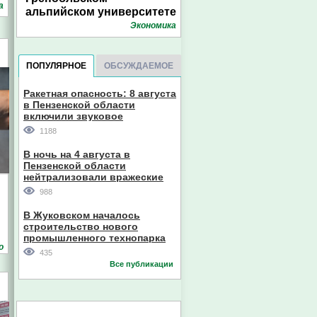
а
альпийском университете
Экономика
ПОПУЛЯРНОЕ
ОБСУЖДАЕМОЕ
Ракетная опасность: 8 августа
в Пензенской области
включили звуковое
оповещение
1188
В ночь на 4 августа в
Пензенской области
нейтрализовали вражеские
дроны
988
В Жуковском началось
строительство нового
промышленного технопарка
о
435
Все публикации