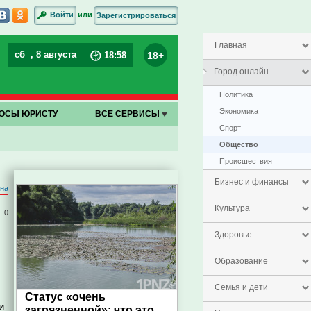
или
Войти
Зарегистрироваться
Главная
сб
, 8 августа
18+
18
:
58
Город онлайн
Политика
Экономика
ОСЫ ЮРИСТУ
ВСЕ СЕРВИСЫ
Спорт
Общество
Проиcшествия
Бизнес и финансы
на
Культура
0
Здоровье
Образование
Семья и дети
Статус «очень
и
загрязненной»: что это