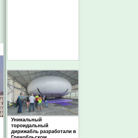
Уникальный
тороидальный
дирижабль разработали в
Гренобльском