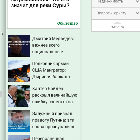
Недвижимость
значит для реки Суры?
Вопросы юристу
Общество
НАВЕРХ
ов
Дмитрий Медведев:
важнее всего
национальные
интересы России
Полковник армии
США Макгрегор:
Дырявая блокада
Одессы - когда же в
Хантер Байден
командовании ВМФ
раскрыл величайшую
России за это полетят
ошибку своего отца:
головы?
бездействие против
Залужный признал
Трампа
правоту Путина: эти
слова прозвучали не
просто так
Переполненная