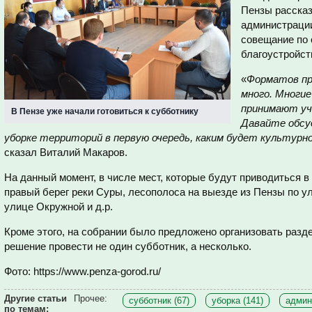
Пензы рассказ
администрации
совещание по 
благоустройст
«
Форматов пр
много. Многи
принимают уча
В Пензе уже начали готовиться к субботнику
Давайте обсуд
уборке территорий в первую очередь, каким будет культурн
сказал Виталий Макаров.
На данный момент, в числе мест, которые будут приводиться в
правый берег реки Суры, лесополоса на выезде из Пензы по у
улице Окружной и д.р.
Кроме этого, на собрании было предложено организовать разд
решение провести не один субботник, а несколько.
Фото: https://www.penza-gorod.ru/
Другие статьи
Прочее:
субботник (67)
уборка (141)
админ
по темам: