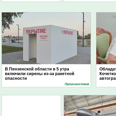
В Пензенской области в 5 утра
Обладат
включили сирены из-за ракетной
Кочетко
опасности
автогр
Проиcшествия