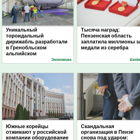
Уникальный
Тысяча наград:
тороидальный
Пензенская область
дирижабль разработали
заплатила миллионы з
в Гренобльском
медали из серебра
альпийском
университете
Экономика
Бюд
Южные корейцы
Скандальная
отжимают у российской
организация в Пензе
компании оборудование
снова под ударом: