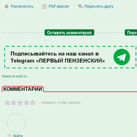
Распечатать
PDF версия
Переслать другу
Оставить комментарий
Пере
Новости smi2.ru
КОММЕНТАРИИ
- Нажмите ,чтобы оценить
Войти