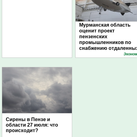
Мурманская область
оценит проект
пензенских
промышленников по
снабжению отдаленны
поселений с помощью
Эконом
дирижаблей
Сирены в Пензе и
области 27 июля: что
происходит?