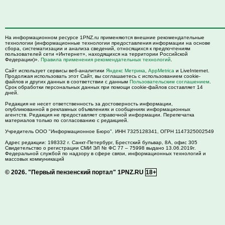
На информационном ресурсе 1PNZ.ru применяются внешние рекомендательные
технологии (информационные технологии предоставления информации на основе
сбора, систематизации и анализа сведений, относящихся к предпочтениям
пользователей сети «Интернет», находящихся на территории Российской
Федерации)».
Правила применения рекомендательных технологий
.
Сайт использует сервисы веб-аналитики
Яндекс Метрика
,
AppMetrica
и LiveInternet.
Продолжая использовать этот Сайт, вы соглашаетесь с использованием cookie-
файлов и других данных в соответствии с данным
Пользовательским соглашением
.
Срок обработки персональных данных при помощи cookie-файлов составляет 14
дней.
Редакция не несет ответственность за достоверность информации,
опубликованной в рекламных объявлениях и сообщениях информационных
агентств. Редакция не предоставляет справочной информации. Перепечатка
материалов только по согласованию с редакцией.
Учредитель ООО "Информационное Бюро". ИНН 7325128341, ОГРН 1147325002549
Адрес редакции:
198332
г. Санкт-Петербург,
Брестский бульвар, 8А, офис 305
Свидетельство о регистрации СМИ ЭЛ № ФС 77 – 75998 выдано 13.06.2019г.
Федеральной службой по надзору в сфере связи, информационных технологий и
массовых коммуникаций
© 2026.
"Первый пензенский портал" 1PNZ.RU
18+