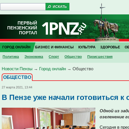
ПЕРВЫЙ
ПЕНЗЕНСКИЙ
ПОРТАЛ
ГОРОД ОНЛАЙН
БИЗНЕС И ФИНАНСЫ
КУЛЬТУРА
ЗДОРОВЬЕ
О
Политика
Экономика
Спорт
Общество
Проиcшествия
Новости Пензы
→
Город онлайн
→
Общество
ОБЩЕСТВО
27 марта 2021, 13:44
В Пензе уже начали готовиться к 
Одной из за
озеленение г
Сегодня в пре