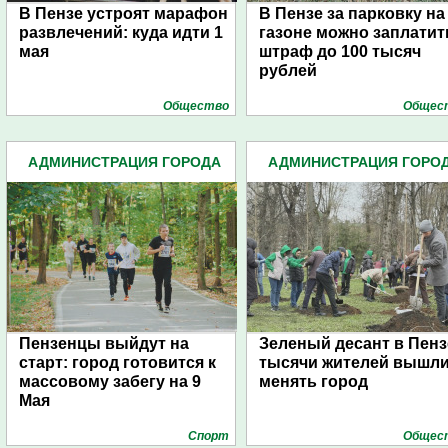
В Пензе устроят марафон
В Пензе за парковку на
развлечений: куда идти 1
газоне можно заплатит
мая
штраф до 100 тысяч
рублей
Общество
Общес
АДМИНИСТРАЦИЯ ГОРОДА
АДМИНИСТРАЦИЯ ГОРО
(4939)
(4939)
Пензенцы выйдут на
Зеленый десант в Пенз
старт: город готовится к
тысячи жителей вышл
массовому забегу на 9
менять город
Мая
Спорт
Общес