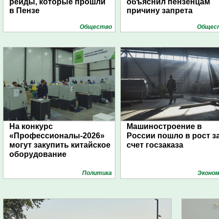
рейды, которые прошли
объяснил пензенцам
в Пензе
причину запрета
Общество
Общес
На конкурс
Машиностроение в
«Профессионалы-2026»
России пошло в рост з
могут закупить китайское
счет госзаказа
оборудование
Политика
Эконом