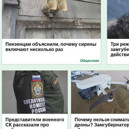
Пензенцам объяснили, почему сирены
Три реж
включают несколько раз
замгубе
действ
Общество
Представители военного
Почему нельзя снимат
СК рассказали про
дроны? Замгубернато