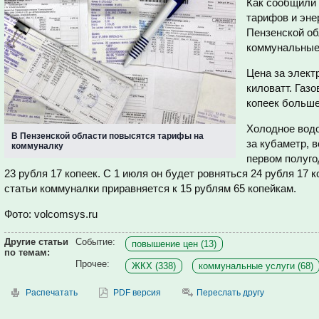
Как сообщили 
тарифов и эне
Пензенской об
коммунальные
Цена за элект
киловатт. Газ
копеек больше
Холодное водо
В Пензенской области повысятся тарифы на
за кубаметр, в
коммуналку
первом полуго
23 рубля 17 копеек. С 1 июля он будет ровняться 24 рубля 17 
статьи коммуналки приравняется к 15 рублям 65 копейкам.
Фото
: volcomsys.ru
Другие статьи
Событие:
повышение цен (13)
по темам:
Прочее:
ЖКХ (338)
коммунальные услуги (68)
Распечатать
PDF версия
Переслать другу