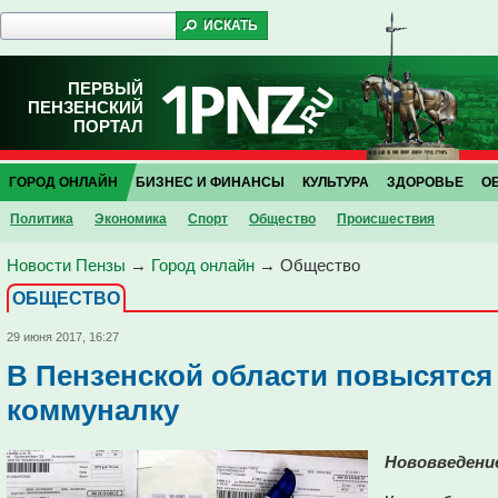
ПЕРВЫЙ
ПЕНЗЕНСКИЙ
ПОРТАЛ
ГОРОД ОНЛАЙН
БИЗНЕС И ФИНАНСЫ
КУЛЬТУРА
ЗДОРОВЬЕ
О
Политика
Экономика
Спорт
Общество
Проиcшествия
Новости Пензы
→
Город онлайн
→
Общество
ОБЩЕСТВО
29 июня 2017, 16:27
В Пензенской области повысятся
коммуналку
Нововведение