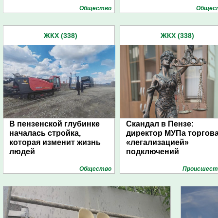
Общество
Общес
ЖКХ (338)
ЖКХ (338)
В пензенской глубинке
Скандал в Пензе:
началась стройка,
директор МУПа торгов
которая изменит жизнь
«легализацией»
людей
подключений
Общество
Проиcшест