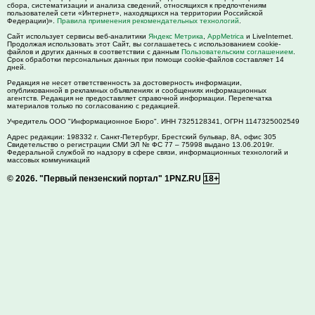
сбора, систематизации и анализа сведений, относящихся к предпочтениям
пользователей сети «Интернет», находящихся на территории Российской
Федерации)».
Правила применения рекомендательных технологий
.
Сайт использует сервисы веб-аналитики
Яндекс Метрика
,
AppMetrica
и LiveInternet.
Продолжая использовать этот Сайт, вы соглашаетесь с использованием cookie-
файлов и других данных в соответствии с данным
Пользовательским соглашением
.
Срок обработки персональных данных при помощи cookie-файлов составляет 14
дней.
Редакция не несет ответственность за достоверность информации,
опубликованной в рекламных объявлениях и сообщениях информационных
агентств. Редакция не предоставляет справочной информации. Перепечатка
материалов только по согласованию с редакцией.
Учредитель ООО "Информационное Бюро". ИНН 7325128341, ОГРН 1147325002549
Адрес редакции:
198332
г. Санкт-Петербург,
Брестский бульвар, 8А, офис 305
Свидетельство о регистрации СМИ ЭЛ № ФС 77 – 75998 выдано 13.06.2019г.
Федеральной службой по надзору в сфере связи, информационных технологий и
массовых коммуникаций
© 2026.
"Первый пензенский портал" 1PNZ.RU
18+