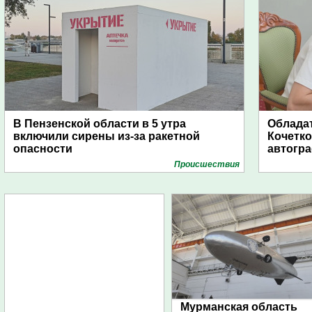
В Пензенской области в 5 утра
Обладат
включили сирены из-за ракетной
Кочетко
опасности
автогр
Проиcшествия
Мурманская область