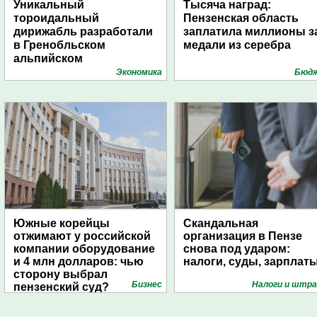
Уникальный
Тысяча наград:
тороидальный
Пензенская область
дирижабль разработали
заплатила миллионы з
в Гренобльском
медали из серебра
альпийском
университете
Экономика
Бюд
Южные корейцы
Скандальная
отжимают у российской
организация в Пензе
компании оборудование
снова под ударом:
и 4 млн долларов: чью
налоги, суды, зарплат
сторону выбрал
Бизнес
Налоги и штр
пензенский суд?