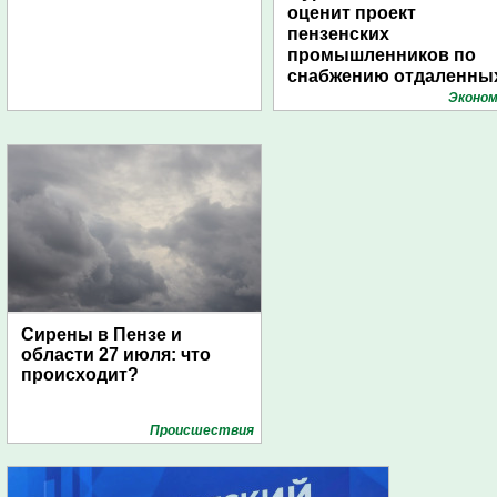
оценит проект
пензенских
промышленников по
снабжению отдаленны
поселений с помощью
Эконом
дирижаблей
Сирены в Пензе и
области 27 июля: что
происходит?
Проиcшествия