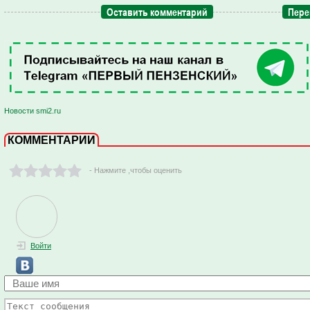
Оставить комментарий
Пере
Новости smi2.ru
КОММЕНТАРИИ
- Нажмите ,чтобы оценить
Войти