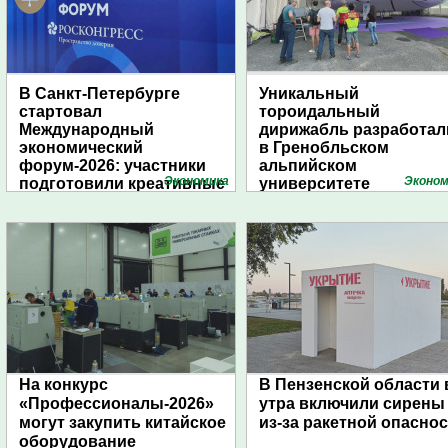
В Санкт-Петербурге
Уникальный
стартовал
тороидальный
Международный
дирижабль разработал
экономический
в Гренобльском
форум-2026: участники
альпийском
Экономика
Эконом
подготовили креативные
университете
стенды
На конкурс
В Пензенской области 
«Профессионалы-2026»
утра включили сирены
могут закупить китайское
из-за ракетной опасно
оборудование