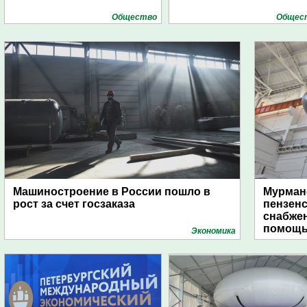
Общество
Общес
Машиностроение в России пошло в
Мурманс
рост за счет госзаказа
пензен
снабже
помощь
Экономика