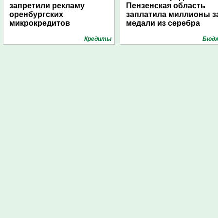
запретили рекламу
Пензенская область
оренбургских
заплатила миллионы з
микрокредитов
медали из серебра
Кредиты
Бюд