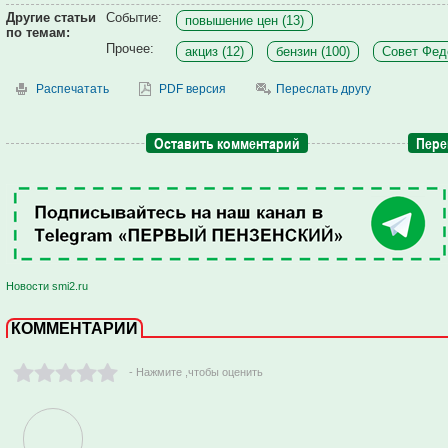
Другие статьи
Событие:
повышение цен (13)
по темам:
Прочее:
акциз (12)
бензин (100)
Совет Фед
Распечатать
PDF версия
Переслать другу
Оставить комментарий
Пере
Новости smi2.ru
КОММЕНТАРИИ
- Нажмите ,чтобы оценить