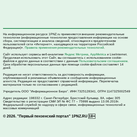
На информационном ресурсе 1PNZ.ru применяются внешние рекомендательные
технологии (информационные технологии предоставления информации на основе
сбора, систематизации и анализа сведений, относящихся к предпочтениям
пользователей сети «Интернет», находящихся на территории Российской
Федерации)».
Правила применения рекомендательных технологий
.
Сайт использует сервисы веб-аналитики
Яндекс Метрика
,
AppMetrica
и LiveInternet.
Продолжая использовать этот Сайт, вы соглашаетесь с использованием cookie-
файлов и других данных в соответствии с данным
Пользовательским соглашением
.
Срок обработки персональных данных при помощи cookie-файлов составляет 14
дней.
Редакция не несет ответственность за достоверность информации,
опубликованной в рекламных объявлениях и сообщениях информационных
агентств. Редакция не предоставляет справочной информации. Перепечатка
материалов только по согласованию с редакцией.
Учредитель ООО "Информационное Бюро". ИНН 7325128341, ОГРН 1147325002549
Адрес редакции:
198332
г. Санкт-Петербург,
Брестский бульвар, 8А, офис 305
Свидетельство о регистрации СМИ ЭЛ № ФС 77 – 75998 выдано 13.06.2019г.
Федеральной службой по надзору в сфере связи, информационных технологий и
массовых коммуникаций
© 2026.
"Первый пензенский портал" 1PNZ.RU
18+