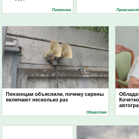
Политика
Проиcшест
Пензенцам объяснили, почему сирены
Обладат
включают несколько раз
Кочетко
автогр
Общество