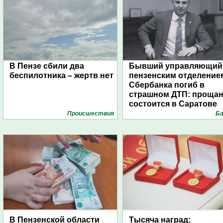
В Пензе сбили два
Бывший управляющий
беспилотника – жертв нет
пензенским отделение
Сбербанка погиб в
страшном ДТП: проща
состоится в Саратове
Проиcшествия
Ба
В Пензенской области
Тысяча наград: