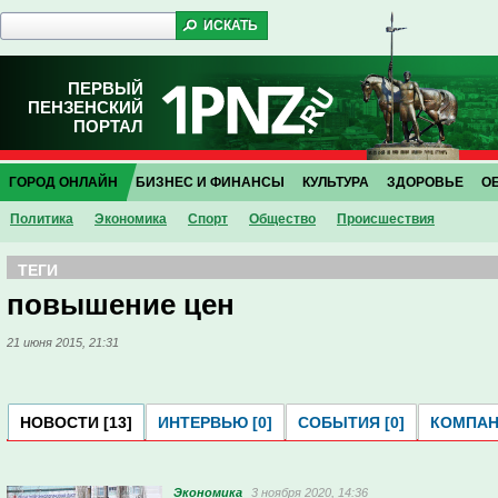
ПЕРВЫЙ
ПЕНЗЕНСКИЙ
ПОРТАЛ
ГОРОД ОНЛАЙН
БИЗНЕС И ФИНАНСЫ
КУЛЬТУРА
ЗДОРОВЬЕ
О
Политика
Экономика
Спорт
Общество
Проиcшествия
ТЕГИ
повышение цен
21 июня 2015, 21:31
НОВОСТИ [13]
ИНТЕРВЬЮ [0]
СОБЫТИЯ [0]
КОМПАНИ
Экономика
3 ноября 2020, 14:36