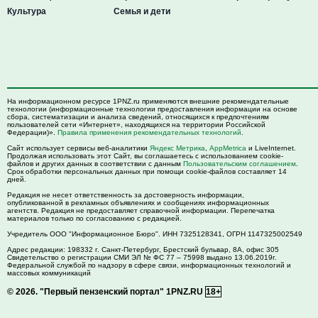
Культура
Семья и дети
На информационном ресурсе 1PNZ.ru применяются внешние рекомендательные
технологии (информационные технологии предоставления информации на основе
сбора, систематизации и анализа сведений, относящихся к предпочтениям
пользователей сети «Интернет», находящихся на территории Российской
Федерации)».
Правила применения рекомендательных технологий
.
Сайт использует сервисы веб-аналитики
Яндекс Метрика
,
AppMetrica
и LiveInternet.
Продолжая использовать этот Сайт, вы соглашаетесь с использованием cookie-
файлов и других данных в соответствии с данным
Пользовательским соглашением
.
Срок обработки персональных данных при помощи cookie-файлов составляет 14
дней.
Редакция не несет ответственность за достоверность информации,
опубликованной в рекламных объявлениях и сообщениях информационных
агентств. Редакция не предоставляет справочной информации. Перепечатка
материалов только по согласованию с редакцией.
Учредитель ООО "Информационное Бюро". ИНН 7325128341, ОГРН 1147325002549
Адрес редакции:
198332
г. Санкт-Петербург,
Брестский бульвар, 8А, офис 305
Свидетельство о регистрации СМИ ЭЛ № ФС 77 – 75998 выдано 13.06.2019г.
Федеральной службой по надзору в сфере связи, информационных технологий и
массовых коммуникаций
© 2026.
"Первый пензенский портал" 1PNZ.RU
18+