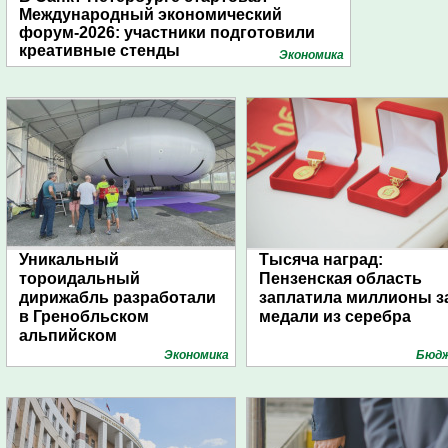
Международный экономический
форум-2026: участники подготовили
креативные стенды
Экономика
Уникальный
Тысяча наград:
тороидальный
Пензенская область
дирижабль разработали
заплатила миллионы з
в Гренобльском
медали из серебра
альпийском
университете
Экономика
Бюд