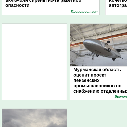
включили сирены из-за ракетной
Кочетко
опасности
автогр
Проиcшествия
Мурманская область
оценит проект
пензенских
промышленников по
снабжению отдаленны
поселений с помощью
Эконом
дирижаблей