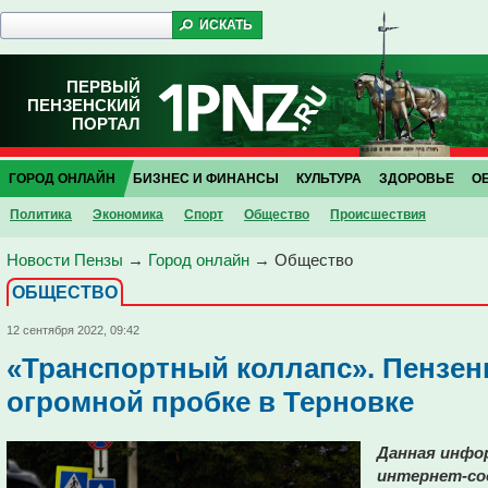
ПЕРВЫЙ
ПЕНЗЕНСКИЙ
ПОРТАЛ
ГОРОД ОНЛАЙН
БИЗНЕС И ФИНАНСЫ
КУЛЬТУРА
ЗДОРОВЬЕ
О
Политика
Экономика
Спорт
Общество
Проиcшествия
Новости Пензы
→
Город онлайн
→
Общество
ОБЩЕСТВО
12 сентября 2022, 09:42
«Транспортный коллапс». Пензе
огромной пробке в Терновке
Данная инфо
интернет-со