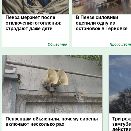
Пенза мерзнет после
В Пензе силовики
отключения отопления:
оцепили одну из
страдают даже дети
остановок в Терновке
Общество
Проиcшест
Пензенцам объяснили, почему сирены
Три реж
включают несколько раз
замгубе
действ