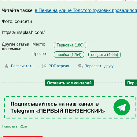
Читайте также:
в Пензе на улице Толстого грузовик провалился
Фото: соцсети
https://unsplash.com/
Другие статьи
Место:
Терновка (186)
по темам:
Прочее:
пробка (1254)
соцсети (4835)
Распечатать
PDF версия
Переслать другу
Оставить комментарий
Пере
Новости smi2.ru