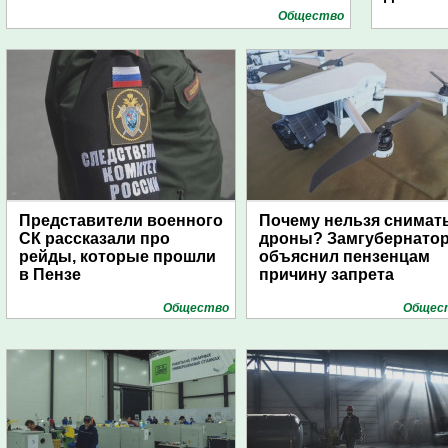
Общество
Представители военного
Почему нельзя снимат
СК рассказали про
дроны? Замгубернато
рейды, которые прошли
объяснил пензенцам
в Пензе
причину запрета
Общество
Общес