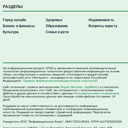
РАЗДЕЛЫ
Город онлайн
Здоровье
Недвижимость
Бизнес и финансы
Образование
Вопросы юристу
Культура
Семья и дети
На информационном ресурсе 1PNZ.ru применяются внешние рекомендательные
технологии (информационные технологии предоставления информации на основе
сбора, систематизации и анализа сведений, относящихся к предпочтениям
пользователей сети «Интернет», находящихся на территории Российской
Федерации)».
Правила применения рекомендательных технологий
.
Сайт использует сервисы веб-аналитики
Яндекс Метрика
,
AppMetrica
и LiveInternet.
Продолжая использовать этот Сайт, вы соглашаетесь с использованием cookie-
файлов и других данных в соответствии с данным
Пользовательским соглашением
.
Срок обработки персональных данных при помощи cookie-файлов составляет 14
дней.
Редакция не несет ответственность за достоверность информации,
опубликованной в рекламных объявлениях и сообщениях информационных
агентств. Редакция не предоставляет справочной информации. Перепечатка
материалов только по согласованию с редакцией.
Учредитель ООО "Информационное Бюро". ИНН 7325128341, ОГРН 1147325002549
Адрес редакции:
198332
г. Санкт-Петербург,
Брестский бульвар, 8А, офис 305