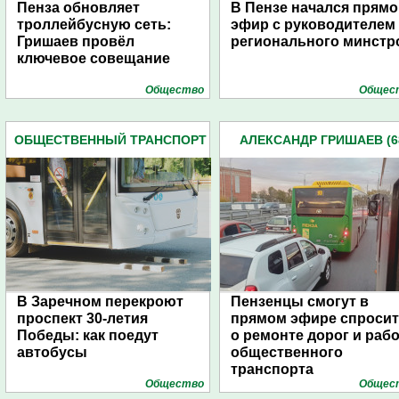
Пенза обновляет
В Пензе начался прямо
троллейбусную сеть:
эфир с руководителем
Гришаев провёл
регионального минстр
ключевое совещание
Общество
Общес
ОБЩЕСТВЕННЫЙ ТРАНСПОРТ
АЛЕКСАНДР ГРИШАЕВ (6
(418)
В Заречном перекроют
Пензенцы смогут в
проспект 30-летия
прямом эфире спроси
Победы: как поедут
о ремонте дорог и раб
автобусы
общественного
транспорта
Общество
Общес