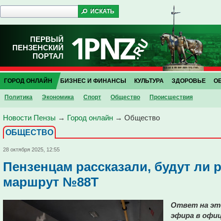
ПЕРВЫЙ
ПЕНЗЕНСКИЙ
ПОРТАЛ
ГОРОД ОНЛАЙН
БИЗНЕС И ФИНАНСЫ
КУЛЬТУРА
ЗДОРОВЬЕ
О
Политика
Экономика
Спорт
Общество
Проиcшествия
Новости Пензы
→
Город онлайн
→
Общество
ОБЩЕСТВО
28 октября 2025, 12:55
Пензенцам рассказали, будут ли
маршрут №88Т
Ответ на это
эфира в офиц