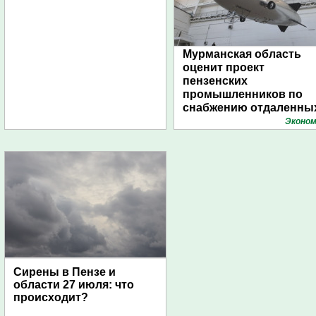
Мурманская область
оценит проект
пензенских
промышленников по
снабжению отдаленны
поселений с помощью
Эконом
дирижаблей
Сирены в Пензе и
области 27 июля: что
происходит?