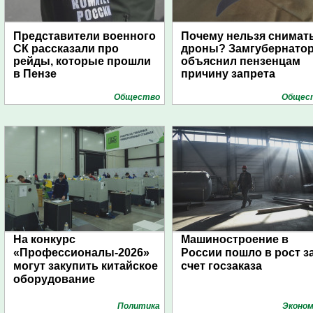
Представители военного
Почему нельзя снимат
СК рассказали про
дроны? Замгубернато
рейды, которые прошли
объяснил пензенцам
в Пензе
причину запрета
Общество
Общес
На конкурс
Машиностроение в
«Профессионалы-2026»
России пошло в рост з
могут закупить китайское
счет госзаказа
оборудование
Политика
Эконом