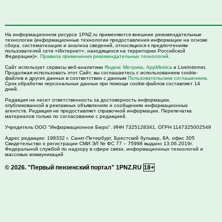
На информационном ресурсе 1PNZ.ru применяются внешние рекомендательные
технологии (информационные технологии предоставления информации на основе
сбора, систематизации и анализа сведений, относящихся к предпочтениям
пользователей сети «Интернет», находящихся на территории Российской
Федерации)».
Правила применения рекомендательных технологий
.
Сайт использует сервисы веб-аналитики
Яндекс Метрика
,
AppMetrica
и LiveInternet.
Продолжая использовать этот Сайт, вы соглашаетесь с использованием cookie-
файлов и других данных в соответствии с данным
Пользовательским соглашением
.
Срок обработки персональных данных при помощи cookie-файлов составляет 14
дней.
Редакция не несет ответственность за достоверность информации,
опубликованной в рекламных объявлениях и сообщениях информационных
агентств. Редакция не предоставляет справочной информации. Перепечатка
материалов только по согласованию с редакцией.
Учредитель ООО "Информационное Бюро". ИНН 7325128341, ОГРН 1147325002549
Адрес редакции:
198332
г. Санкт-Петербург,
Брестский бульвар, 8А, офис 305
Свидетельство о регистрации СМИ ЭЛ № ФС 77 – 75998 выдано 13.06.2019г.
Федеральной службой по надзору в сфере связи, информационных технологий и
массовых коммуникаций
© 2026.
"Первый пензенский портал" 1PNZ.RU
18+