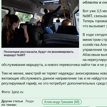
области в с
Вот уже 3,5 м
№88Т, связыва
Теперь горожа
что вызывает 
В ходе сегодн
министром стр
хозяйства Ал
управления тр
Пензенцам рассказали, будут ли реанимировать
Абасовым выяс
маршрут №88Т
на нерегулиру
обслуживания маршрута, а нового перевозчика найти так и не 
Тем не менее, минстрой не теряет надежды: анонсированы но
желающие обслуживать данное направление так и не найдутся,
регулируемый тариф, но это потребует дополнительных средс
Фото: 1pnz.ru
Другие статьи
Люди:
Александр Гришаев (68)
по темам: