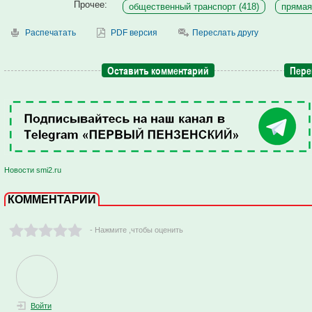
Прочее:
общественный транспорт (418)
прямая
Распечатать
PDF версия
Переслать другу
Оставить комментарий
Пере
Новости smi2.ru
КОММЕНТАРИИ
- Нажмите ,чтобы оценить
Войти