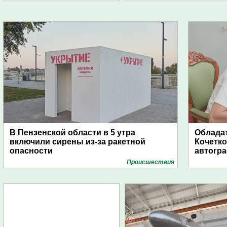
В Пензенской области в 5 утра
Обладат
включили сирены из-за ракетной
Кочетко
опасности
автогр
Проиcшествия