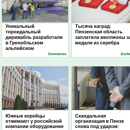
Уникальный
Тысяча наград:
тороидальный
Пензенская область
дирижабль разработали
заплатила миллионы з
в Гренобльском
медали из серебра
альпийском
университете
Экономика
Бюд
Южные корейцы
Скандальная
отжимают у российской
организация в Пензе
компании оборудование
снова под ударом: