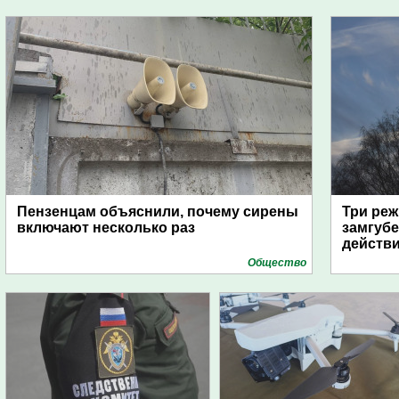
Пензенцам объяснили, почему сирены
Три реж
включают несколько раз
замгубе
действ
Общество