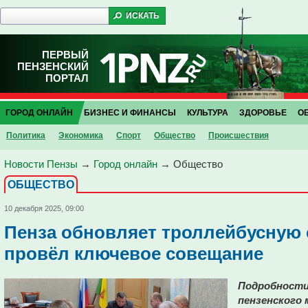
ПЕРВЫЙ
ПЕНЗЕНСКИЙ
ПОРТАЛ
ГОРОД ОНЛАЙН
БИЗНЕС И ФИНАНСЫ
КУЛЬТУРА
ЗДОРОВЬЕ
О
Политика
Экономика
Спорт
Общество
Проиcшествия
Новости Пензы
→
Город онлайн
→
Общество
ОБЩЕСТВО
10 декабря 2025, 09:00
Пенза обновляет троллейбусную 
провёл ключевое совещание
Подробности 
пензенского 