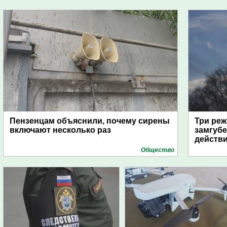
Пензенцам объяснили, почему сирены
Три реж
включают несколько раз
замгубе
действ
Общество