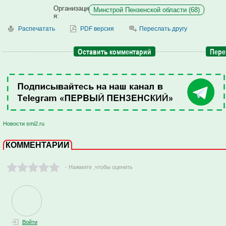
Организаци
Минстрой Пензенской области (68)
я:
Распечатать
PDF версия
Переслать другу
Оставить комментарий
Пере
Новости smi2.ru
КОММЕНТАРИИ
- Нажмите ,чтобы оценить
Войти