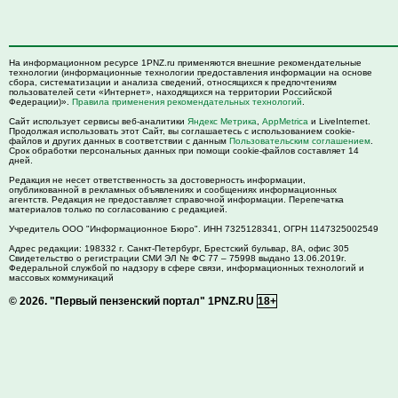
На информационном ресурсе 1PNZ.ru применяются внешние рекомендательные
технологии (информационные технологии предоставления информации на основе
сбора, систематизации и анализа сведений, относящихся к предпочтениям
пользователей сети «Интернет», находящихся на территории Российской
Федерации)».
Правила применения рекомендательных технологий
.
Сайт использует сервисы веб-аналитики
Яндекс Метрика
,
AppMetrica
и LiveInternet.
Продолжая использовать этот Сайт, вы соглашаетесь с использованием cookie-
файлов и других данных в соответствии с данным
Пользовательским соглашением
.
Срок обработки персональных данных при помощи cookie-файлов составляет 14
дней.
Редакция не несет ответственность за достоверность информации,
опубликованной в рекламных объявлениях и сообщениях информационных
агентств. Редакция не предоставляет справочной информации. Перепечатка
материалов только по согласованию с редакцией.
Учредитель ООО "Информационное Бюро". ИНН 7325128341, ОГРН 1147325002549
Адрес редакции:
198332
г. Санкт-Петербург,
Брестский бульвар, 8А, офис 305
Свидетельство о регистрации СМИ ЭЛ № ФС 77 – 75998 выдано 13.06.2019г.
Федеральной службой по надзору в сфере связи, информационных технологий и
массовых коммуникаций
© 2026.
"Первый пензенский портал" 1PNZ.RU
18+