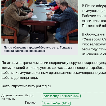
В Пензе обсу
коммуникаций 
Рабочее совещ
строительства
Пензенской об
В обсуждении 
«Универсал С
«Ростелекома»
Пенза обновляет троллейбусную сеть: Гришаев
этом году «Ун
провёл ключевое совещание
изношенные оп
По итогам встречи компании-подрядчику поручено заранее ув
коммуникаций о планируемых сроках замены опор и выработа
работы. Коммуникационным организациям рекомендовано ускор
работы до конца года.
Фото: https://minstroy.pnzreg.ru
Другие статьи
Люди:
Александр Гришаев (68)
по темам:
Прочее:
Троллейбус (141)