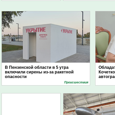
В Пензенской области в 5 утра
Обладат
включили сирены из-за ракетной
Кочетко
опасности
автогр
Проиcшествия