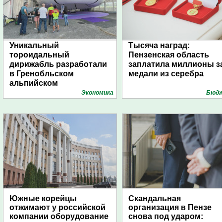
Уникальный
Тысяча наград:
тороидальный
Пензенская область
дирижабль разработали
заплатила миллионы з
в Гренобльском
медали из серебра
альпийском
университете
Экономика
Бюд
Южные корейцы
Скандальная
отжимают у российской
организация в Пензе
компании оборудование
снова под ударом: