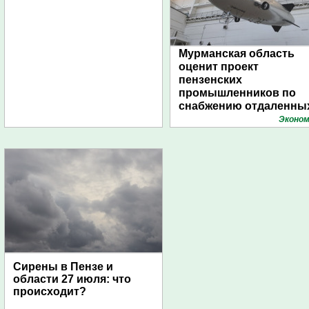
Мурманская область
оценит проект
пензенских
промышленников по
снабжению отдаленны
поселений с помощью
Эконом
дирижаблей
Сирены в Пензе и
области 27 июля: что
происходит?