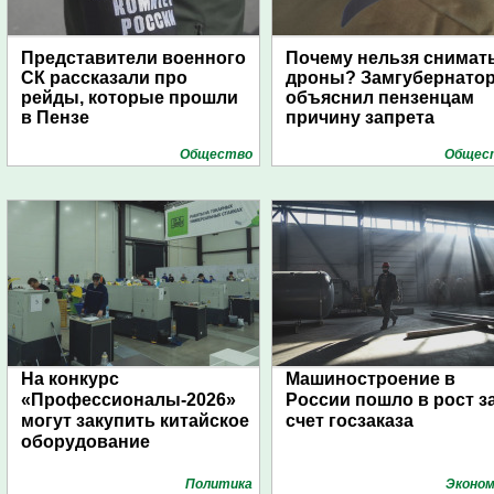
Представители военного
Почему нельзя снимат
СК рассказали про
дроны? Замгубернато
рейды, которые прошли
объяснил пензенцам
в Пензе
причину запрета
Общество
Общес
На конкурс
Машиностроение в
«Профессионалы-2026»
России пошло в рост з
могут закупить китайское
счет госзаказа
оборудование
Политика
Эконом