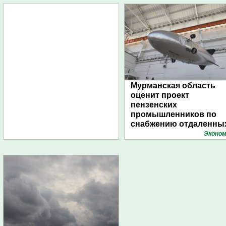
Мурманская область
оценит проект
пензенских
промышленников по
снабжению отдаленны
поселений с помощью
Эконом
дирижаблей