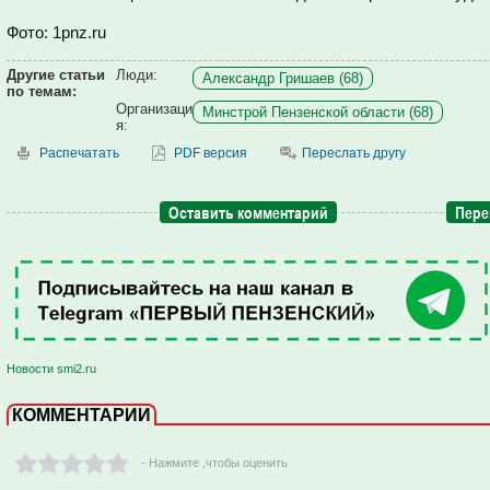
Фото: 1pnz.ru
Другие статьи
Люди:
Александр Гришаев (68)
по темам:
Организаци
Минстрой Пензенской области (68)
я:
Распечатать
PDF версия
Переслать другу
Оставить комментарий
Пере
Новости smi2.ru
КОММЕНТАРИИ
- Нажмите ,чтобы оценить