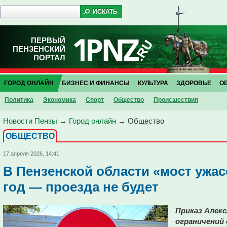
ПЕРВЫЙ
ПЕНЗЕНСКИЙ
ПОРТАЛ
ГОРОД ОНЛАЙН
БИЗНЕС И ФИНАНСЫ
КУЛЬТУРА
ЗДОРОВЬЕ
О
Политика
Экономика
Спорт
Общество
Проиcшествия
Новости Пензы
→
Город онлайн
→
Общество
ОБЩЕСТВО
17 апреля 2026, 14:41
В Пензенской области «мост ужас
год — проезда не будет
Приказ Алекс
ограничений 