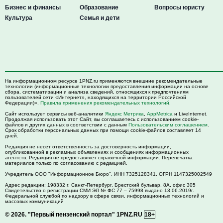
Бизнес и финансы
Образование
Вопросы юристу
Культура
Семья и дети
На информационном ресурсе 1PNZ.ru применяются внешние рекомендательные
технологии (информационные технологии предоставления информации на основе
сбора, систематизации и анализа сведений, относящихся к предпочтениям
пользователей сети «Интернет», находящихся на территории Российской
Федерации)».
Правила применения рекомендательных технологий
.
Сайт использует сервисы веб-аналитики
Яндекс Метрика
,
AppMetrica
и LiveInternet.
Продолжая использовать этот Сайт, вы соглашаетесь с использованием cookie-
файлов и других данных в соответствии с данным
Пользовательским соглашением
.
Срок обработки персональных данных при помощи cookie-файлов составляет 14
дней.
Редакция не несет ответственность за достоверность информации,
опубликованной в рекламных объявлениях и сообщениях информационных
агентств. Редакция не предоставляет справочной информации. Перепечатка
материалов только по согласованию с редакцией.
Учредитель ООО "Информационное Бюро". ИНН 7325128341, ОГРН 1147325002549
Адрес редакции:
198332
г. Санкт-Петербург,
Брестский бульвар, 8А, офис 305
Свидетельство о регистрации СМИ ЭЛ № ФС 77 – 75998 выдано 13.06.2019г.
Федеральной службой по надзору в сфере связи, информационных технологий и
массовых коммуникаций
© 2026.
"Первый пензенский портал" 1PNZ.RU
18+