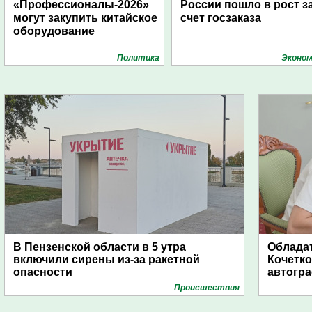
«Профессионалы-2026»
России пошло в рост з
могут закупить китайское
счет госзаказа
оборудование
Политика
Эконом
В Пензенской области в 5 утра
Обладат
включили сирены из-за ракетной
Кочетко
опасности
автогр
Проиcшествия