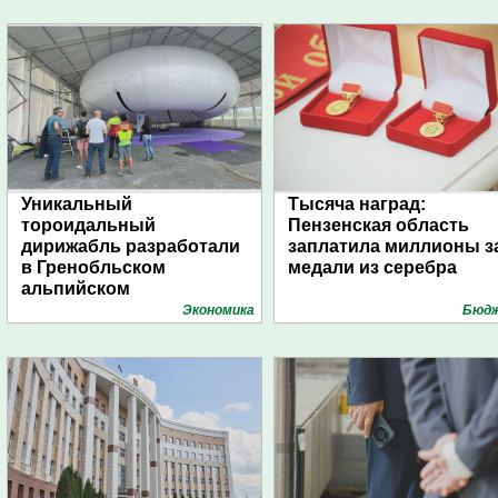
Уникальный
Тысяча наград:
тороидальный
Пензенская область
дирижабль разработали
заплатила миллионы з
в Гренобльском
медали из серебра
альпийском
университете
Экономика
Бюд