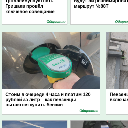
троллейбусную сеть:
будут ли реанимирова
Гришаев провёл
маршрут №88Т
ключевое совещание
Общество
Общес
Стоим в очереди 4 часа и платим 120
Пензен
рублей за литр – как пензенцы
включаю
пытаются купить бензин
Общество