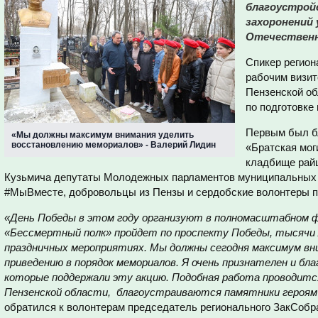
благоустрой
захоронений
Отечественн
Спикер регион
рабочим визит
Пензенской об
по подготовке
Первым был б
«Мы должны максимум внимания уделить
восстановлению мемориалов» - Валерий Лидин
«Братская мог
кладбище райц
Кузьмича депутаты Молодежных парламентов муниципальных 
#МыВместе, добровольцы из Пензы и сердобские волонтеры пр
«День Победы в этом году организуют в полномасштабном 
«Бессмертный полк» пройдет по проспекту Победы, тысячи
праздничных мероприятиях. Мы должны сегодня максимум вн
приведению в порядок мемориалов. Я очень признателен и бл
которые поддержали эту акцию. Подобная работа проводится
Пензенской области, благоустраиваются памятники героям
обратился к волонтерам председатель регионального ЗакСобр