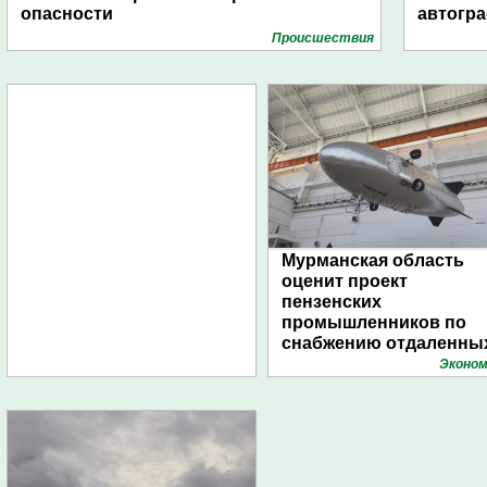
опасности
автогр
Проиcшествия
Мурманская область
оценит проект
пензенских
промышленников по
снабжению отдаленны
поселений с помощью
Эконом
дирижаблей