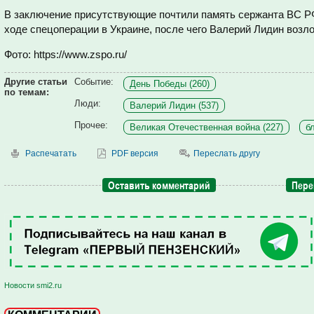
В заключение присутствующие почтили память сержанта ВС РФ
ходе спецоперации в Украине, после чего Валерий Лидин воз
Фото: https://www.zspo.ru/
Другие статьи
Событие:
День Победы (260)
по темам:
Люди:
Валерий Лидин (537)
Прочее:
Великая Отечественная война (227)
б
Распечатать
PDF версия
Переслать другу
Оставить комментарий
Пере
Новости smi2.ru