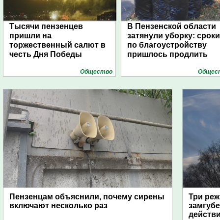
Тысячи пензенцев
В Пензенской области
пришли на
затянули уборку: сроки
торжественный салют в
по благоустройству
честь Дня Победы
пришлось продлить
Общество
Общес
Пензенцам объяснили, почему сирены
Три реж
включают несколько раз
замгубе
действ