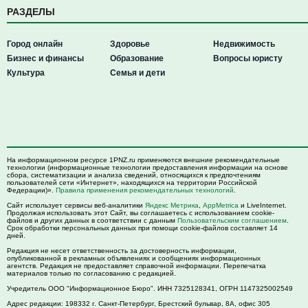
РАЗДЕЛЫ
Город онлайн
Здоровье
Недвижимость
Бизнес и финансы
Образование
Вопросы юристу
Культура
Семья и дети
На информационном ресурсе 1PNZ.ru применяются внешние рекомендательные
технологии (информационные технологии предоставления информации на основе
сбора, систематизации и анализа сведений, относящихся к предпочтениям
пользователей сети «Интернет», находящихся на территории Российской
Федерации)».
Правила применения рекомендательных технологий
.
Сайт использует сервисы веб-аналитики
Яндекс Метрика
,
AppMetrica
и LiveInternet.
Продолжая использовать этот Сайт, вы соглашаетесь с использованием cookie-
файлов и других данных в соответствии с данным
Пользовательским соглашением
.
Срок обработки персональных данных при помощи cookie-файлов составляет 14
дней.
Редакция не несет ответственность за достоверность информации,
опубликованной в рекламных объявлениях и сообщениях информационных
агентств. Редакция не предоставляет справочной информации. Перепечатка
материалов только по согласованию с редакцией.
Учредитель ООО "Информационное Бюро". ИНН 7325128341, ОГРН 1147325002549
Адрес редакции:
198332
г. Санкт-Петербург,
Брестский бульвар, 8А, офис 305