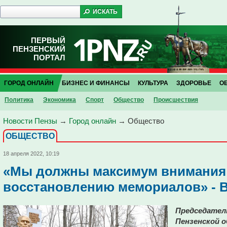
ПЕРВЫЙ
ПЕНЗЕНСКИЙ
ПОРТАЛ
ГОРОД ОНЛАЙН
БИЗНЕС И ФИНАНСЫ
КУЛЬТУРА
ЗДОРОВЬЕ
О
Политика
Экономика
Спорт
Общество
Проиcшествия
Новости Пензы
→
Город онлайн
→
Общество
ОБЩЕСТВО
18 апреля 2022, 10:19
«Мы должны максимум внимания
восстановлению мемориалов» - 
Председател
Пензенской о