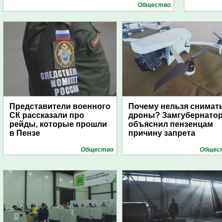
Общество
Представители военного
Почему нельзя снимат
СК рассказали про
дроны? Замгубернато
рейды, которые прошли
объяснил пензенцам
в Пензе
причину запрета
Общество
Общес