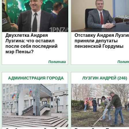
Двухлетка Андрея
Отставку Андрея Лузги
Лузгина: что оставил
приняли депутаты
после себя последний
пензенской Гордумы
мэр Пензы?
Политика
Полит
АДМИНИСТРАЦИЯ ГОРОДА
ЛУЗГИН АНДРЕЙ (246)
(4939)