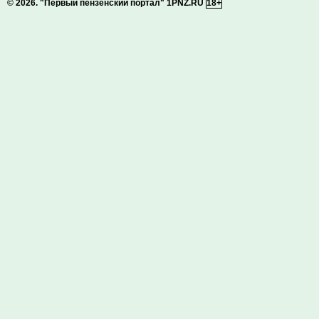
© 2026.
"Первый пензенский портал" 1PNZ.RU
18+