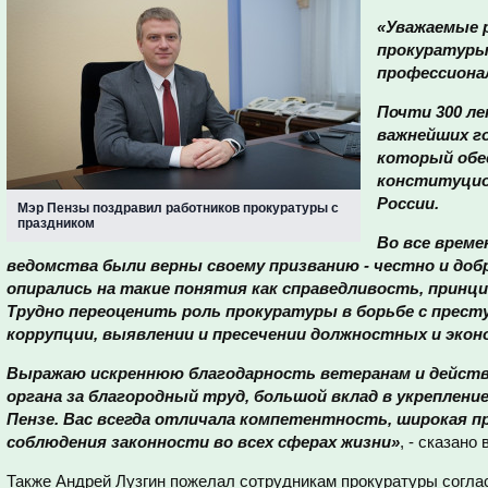
«Уважаемые 
прокуратуры
профессиона
Почти 300 ле
важнейших г
который обе
конституцио
России.
Мэр Пензы поздравил работников прокуратуры с
праздником
Во все време
ведомства были верны своему призванию - честно и доб
опирались на такие понятия как справедливость, прин
Трудно переоценить роль прокуратуры в борьбе с прес
коррупции, выявлении и пресечении должностных и экон
Выражаю искреннюю благодарность ветеранам и дейст
органа за благородный труд, большой вклад в укреплени
Пензе. Вас всегда отличала компетентность, широкая пр
соблюдения законности во всех сферах жизни»
, - сказано
Также Андрей Лузгин пожелал сотрудникам прокуратуры соглас