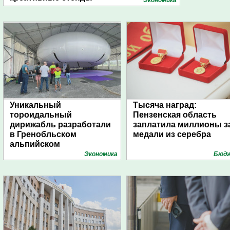
Экономика
Уникальный
Тысяча наград:
тороидальный
Пензенская область
дирижабль разработали
заплатила миллионы з
в Гренобльском
медали из серебра
альпийском
университете
Экономика
Бюд