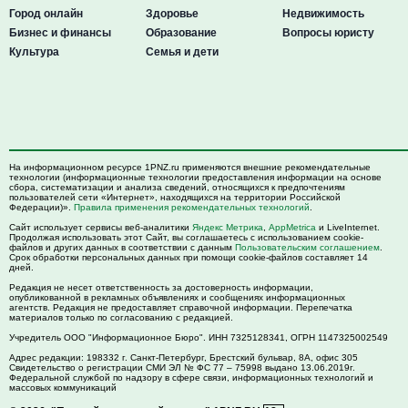
Город онлайн
Здоровье
Недвижимость
Бизнес и финансы
Образование
Вопросы юристу
Культура
Семья и дети
На информационном ресурсе 1PNZ.ru применяются внешние рекомендательные
технологии (информационные технологии предоставления информации на основе
сбора, систематизации и анализа сведений, относящихся к предпочтениям
пользователей сети «Интернет», находящихся на территории Российской
Федерации)».
Правила применения рекомендательных технологий
.
Сайт использует сервисы веб-аналитики
Яндекс Метрика
,
AppMetrica
и LiveInternet.
Продолжая использовать этот Сайт, вы соглашаетесь с использованием cookie-
файлов и других данных в соответствии с данным
Пользовательским соглашением
.
Срок обработки персональных данных при помощи cookie-файлов составляет 14
дней.
Редакция не несет ответственность за достоверность информации,
опубликованной в рекламных объявлениях и сообщениях информационных
агентств. Редакция не предоставляет справочной информации. Перепечатка
материалов только по согласованию с редакцией.
Учредитель ООО "Информационное Бюро". ИНН 7325128341, ОГРН 1147325002549
Адрес редакции:
198332
г. Санкт-Петербург,
Брестский бульвар, 8А, офис 305
Свидетельство о регистрации СМИ ЭЛ № ФС 77 – 75998 выдано 13.06.2019г.
Федеральной службой по надзору в сфере связи, информационных технологий и
массовых коммуникаций