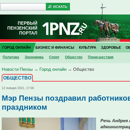
ПЕРВЫЙ
ПЕНЗЕНСКИЙ
ПОРТАЛ
ГОРОД ОНЛАЙН
БИЗНЕС И ФИНАНСЫ
КУЛЬТУРА
ЗДОРОВЬЕ
О
Политика
Экономика
Спорт
Общество
Проиcшествия
Новости Пензы
→
Город онлайн
→
Общество
ОБЩЕСТВО
12 января 2021, 17:00
Мэр Пензы поздравил работников
праздником
Речь Андрея 
администрац