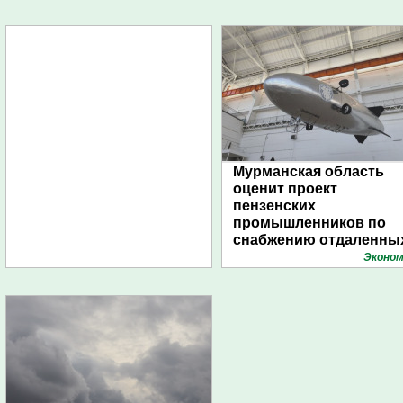
Мурманская область
оценит проект
пензенских
промышленников по
снабжению отдаленны
поселений с помощью
Эконом
дирижаблей