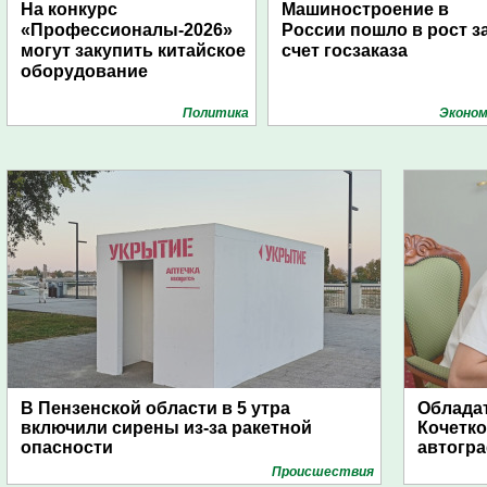
На конкурс
Машиностроение в
«Профессионалы-2026»
России пошло в рост з
могут закупить китайское
счет госзаказа
оборудование
Политика
Эконом
В Пензенской области в 5 утра
Обладат
включили сирены из-за ракетной
Кочетко
опасности
автогр
Проиcшествия