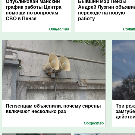
Опубликован майский
Бывший мэр Пензы
график работы Центра
Андрей Лузгин объяви
помощи по вопросам
переходе на новую
СВО в Пензе
работу
Общество
Полит
Пензенцам объяснили, почему сирены
Три реж
включают несколько раз
замгубе
действ
Общество