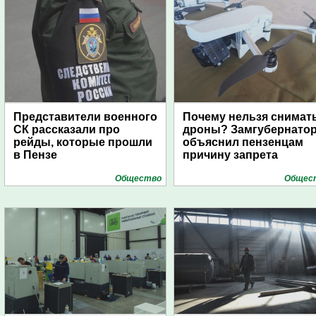
Представители военного
Почему нельзя снимат
СК рассказали про
дроны? Замгубернато
рейды, которые прошли
объяснил пензенцам
в Пензе
причину запрета
Общество
Общес