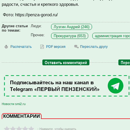
радости, счастья и крепкого здоровья.
Фото: https://penza-gorod.ru/
Другие статьи
Люди:
Лузгин Андрей (246)
по темам:
Прочее:
Прокуратура (653)
администрация горо
Распечатать
PDF версия
Переслать другу
Оставить комментарий
Пере
Новости smi2.ru
КОММЕНТАРИИ
- Нажмите ,чтобы оценить