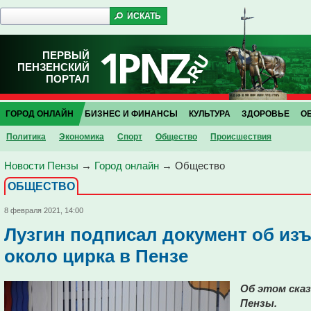
ПЕРВЫЙ
ПЕНЗЕНСКИЙ
ПОРТАЛ
ГОРОД ОНЛАЙН
БИЗНЕС И ФИНАНСЫ
КУЛЬТУРА
ЗДОРОВЬЕ
О
Политика
Экономика
Спорт
Общество
Проиcшествия
Новости Пензы
→
Город онлайн
→
Общество
ОБЩЕСТВО
8 февраля 2021, 14:00
Лузгин подписал документ об из
около цирка в Пензе
Об этом ска
Пензы.