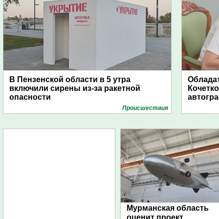
В Пензенской области в 5 утра
Обладат
включили сирены из-за ракетной
Кочетко
опасности
автогр
Проиcшествия
Мурманская область
оценит проект