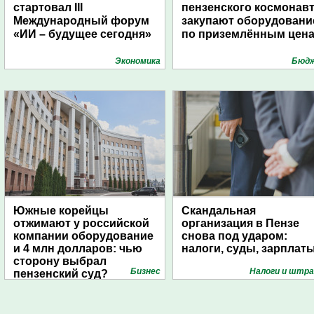
стартовал III
пензенского космонав
Международный форум
закупают оборудовани
«ИИ – будущее сегодня»
по приземлённым цен
Экономика
Бюд
Южные корейцы
Скандальная
отжимают у российской
организация в Пензе
компании оборудование
снова под ударом:
и 4 млн долларов: чью
налоги, суды, зарплат
сторону выбрал
Бизнес
Налоги и штр
пензенский суд?