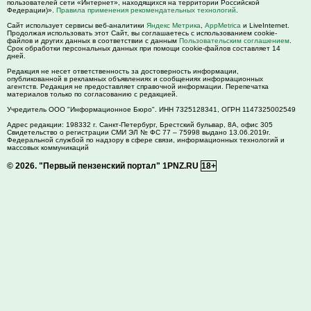
пользователей сети «Интернет», находящихся на территории Российской
Федерации)».
Правила применения рекомендательных технологий
.
Сайт использует сервисы веб-аналитики
Яндекс Метрика
,
AppMetrica
и LiveInternet.
Продолжая использовать этот Сайт, вы соглашаетесь с использованием cookie-
файлов и других данных в соответствии с данным
Пользовательским соглашением
.
Срок обработки персональных данных при помощи cookie-файлов составляет 14
дней.
Редакция не несет ответственность за достоверность информации,
опубликованной в рекламных объявлениях и сообщениях информационных
агентств. Редакция не предоставляет справочной информации. Перепечатка
материалов только по согласованию с редакцией.
Учредитель ООО "Информационное Бюро". ИНН 7325128341, ОГРН 1147325002549
Адрес редакции:
198332
г. Санкт-Петербург,
Брестский бульвар, 8А, офис 305
Свидетельство о регистрации СМИ ЭЛ № ФС 77 – 75998 выдано 13.06.2019г.
Федеральной службой по надзору в сфере связи, информационных технологий и
массовых коммуникаций
© 2026.
"Первый пензенский портал" 1PNZ.RU
18+