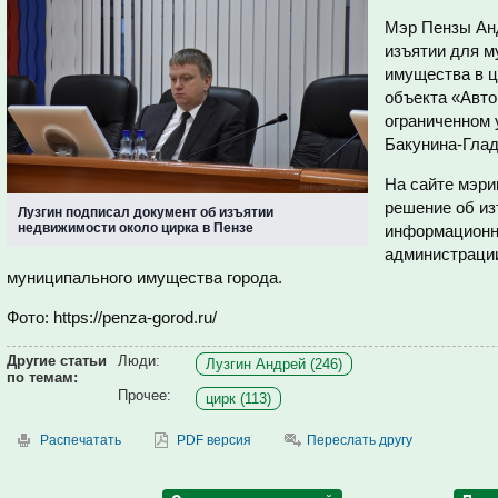
Мэр Пензы Ан
изъятии для 
имущества в ц
объекта «Авто
ограниченном
Бакунина-Глад
На сайте мэри
решение об из
Лузгин подписал документ об изъятии
недвижимости около цирка в Пензе
информационн
администраци
муниципального имущества города.
Фото: https://penza-gorod.ru/
Другие статьи
Люди:
Лузгин Андрей (246)
по темам:
Прочее:
цирк (113)
Распечатать
PDF версия
Переслать другу