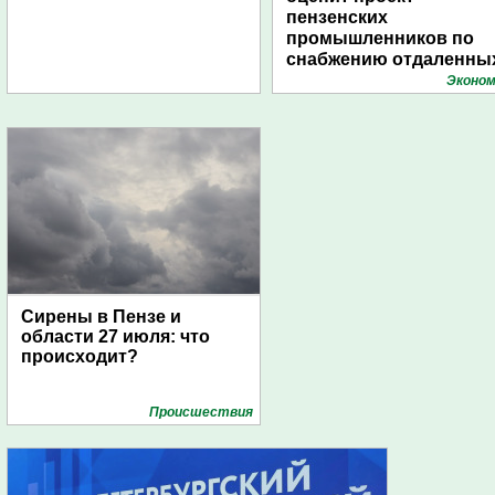
пензенских
промышленников по
снабжению отдаленны
поселений с помощью
Эконом
дирижаблей
Сирены в Пензе и
области 27 июля: что
происходит?
Проиcшествия