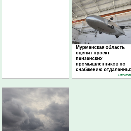
Мурманская область
оценит проект
пензенских
промышленников по
снабжению отдаленны
поселений с помощью
Эконом
дирижаблей