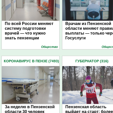
По всей России меняют
Врачам из Пензенской
систему подготовки
области меняют прави
врачей — что нужно
выплаты — только чер
знать пензенцам
Госуслуги
Общество
Общес
КОРОНАВИРУС В ПЕНЗЕ (7493)
ГУБЕРНАТОР (316)
За неделю в Пензенской
Пензенская область
области 30 человек
выйдет на старт: более