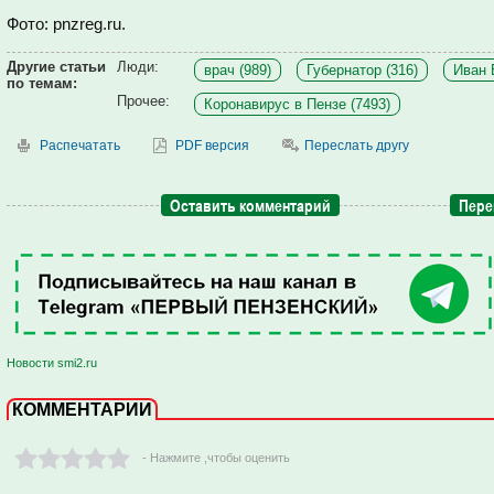
Фото: pnzreg.ru.
Другие статьи
Люди:
врач (989)
Губернатор (316)
Иван 
по темам:
Прочее:
Коронавирус в Пензе (7493)
Распечатать
PDF версия
Переслать другу
Оставить комментарий
Пере
Новости smi2.ru
КОММЕНТАРИИ
- Нажмите ,чтобы оценить