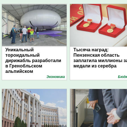
Уникальный
Тысяча наград:
тороидальный
Пензенская область
дирижабль разработали
заплатила миллионы з
в Гренобльском
медали из серебра
альпийском
университете
Экономика
Бюд