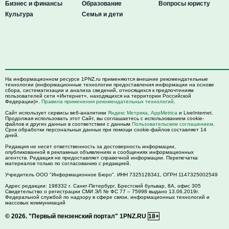
Бизнес и финансы
Образование
Вопросы юристу
Культура
Семья и дети
На информационном ресурсе 1PNZ.ru применяются внешние рекомендательные
технологии (информационные технологии предоставления информации на основе
сбора, систематизации и анализа сведений, относящихся к предпочтениям
пользователей сети «Интернет», находящихся на территории Российской
Федерации)».
Правила применения рекомендательных технологий
.
Сайт использует сервисы веб-аналитики
Яндекс Метрика
,
AppMetrica
и LiveInternet.
Продолжая использовать этот Сайт, вы соглашаетесь с использованием cookie-
файлов и других данных в соответствии с данным
Пользовательским соглашением
.
Срок обработки персональных данных при помощи cookie-файлов составляет 14
дней.
Редакция не несет ответственность за достоверность информации,
опубликованной в рекламных объявлениях и сообщениях информационных
агентств. Редакция не предоставляет справочной информации. Перепечатка
материалов только по согласованию с редакцией.
Учредитель ООО "Информационное Бюро". ИНН 7325128341, ОГРН 1147325002549
Адрес редакции:
198332
г. Санкт-Петербург,
Брестский бульвар, 8А, офис 305
Свидетельство о регистрации СМИ ЭЛ № ФС 77 – 75998 выдано 13.06.2019г.
Федеральной службой по надзору в сфере связи, информационных технологий и
массовых коммуникаций
© 2026.
"Первый пензенский портал" 1PNZ.RU
18+