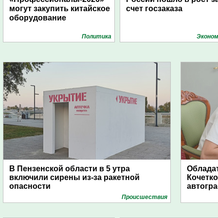
могут закупить китайское
счет госзаказа
оборудование
Политика
Эконом
В Пензенской области в 5 утра
Обладат
включили сирены из-за ракетной
Кочетко
опасности
автогр
Проиcшествия