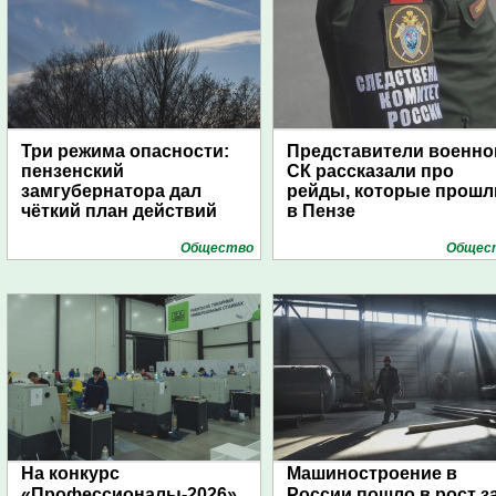
Три режима опасности:
Представители военно
пензенский
СК рассказали про
замгубернатора дал
рейды, которые прошл
чёткий план действий
в Пензе
Общество
Общес
На конкурс
Машиностроение в
«Профессионалы-2026»
России пошло в рост з