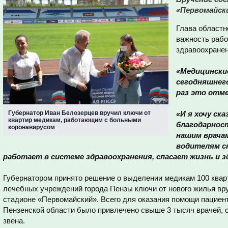
«Первомайск
Глава областн
важность раб
здравоохранен
«Медицинские
сегодняшнего
раз это отм
Губернатор Иван Белозерцев вручил ключи от
«И я хочу ск
квартир медикам, работающим с больными
благодарнос
коронавирусом
нашим врачам
водителям ск
работает в системе здравоохранения, спасает жизнь и 
Губернатором принято решение о выделении медикам 100 квар
лечебных учреждений города Пензы ключи от нового жилья вру
стадионе «Первомайский». Всего для оказания помощи пациен
Пензенской области было привлечено свыше 3 тысяч врачей, 
звена.