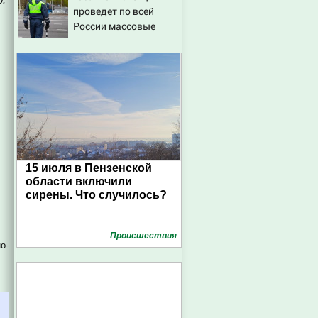
проведет по всей
на Вести.ru
России массовые
рейды с 10 августа
15 июля в Пензенской
области включили
сирены. Что случилось?
Проиcшествия
о-