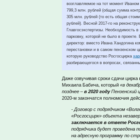
возглавляемое на тот момент Иваном 
799,3 млн. рублей (общая сумма контр
305 млн. рублей (то есть общая стои
рублей). Весной 2017-го на реконстр
Главгосэкспертизы. Необходимость в 
парковку, которой не было в проект
директор: вместо Ивана Хандогина к
перестановки и в самом пензенском ц
которую руководство Росгосцирка
хар
разбирающегося в вопросах, связанны
Даже озвучивая сроки сдачи цирка 
Михаила Бабича, который
«в декаб
позднее –
в 2020 году
Пензенский ц
2020-м закончатся полномочия дейс
- Договор с подрядчиком «Вол
«Росгосцирк» объекта незаве
заключается в ответе Росг
подрядчика будет проведена п
на адресную программу по ст