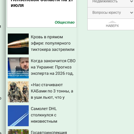
Недвижимость
июля
Вопросы юристу
Общество
и
НАВЕРХ
Кровь в прямом
эфире: популярного
тиктокера застрелили
у ресторана
Когда закончится СВО
на Украине: Прогноз
эксперта на 2026 год,
последние новости о
«Нас стачивают
боевых действиях
КАБами по 3 тонны, а
в уши льют, что у
о
русских «нет
Самолет DHL
резервов»
столкнулся с
неизвестным
объектом над
Госавтоинспекция
Лейпцигом - Новости
д.