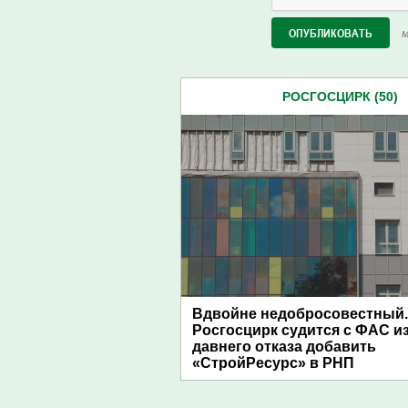
М
РОСГОСЦИРК (50)
Вдвойне недобросовестный.
Росгосцирк судится с ФАС из
давнего отказа добавить
«СтройРесурс» в РНП