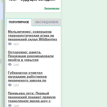
Экономика
ПОПУЛЯРНОЕ
ОБСУЖДАЕМОЕ
Мельниченко: совершена
террористическая атака на
пензенский склад Wildberries
1627
Осторожно: ракета.
Пензенцам рекомендовали
пройти в укрытия
1281
Губернатор отметил
наградами работников
пензенского завода по
производству станков
1257
Премьера лета: Первый
пензенский покажет прямую
трансляцию маски-шоу с
участием компании из Южной
1200