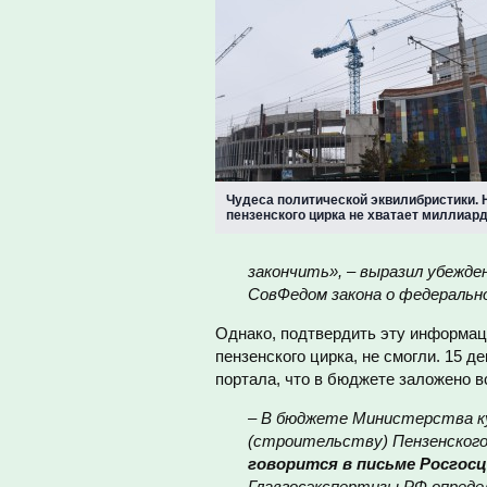
Чудеса политической эквилибристики. 
пензенского цирка не хватает миллиар
закончить», – выразил убежде
СовФедом
закона о федераль
Однако, подтвердить эту информац
пензенского цирка, не смогли. 15 д
портала, что в бюджете заложено вс
–
В бюджете Министерства кул
(строительству) Пензенского 
говорится в письме Росгосц
Главгосэкспертизы РФ определ