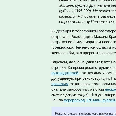
305 млн. рублей. Для начала р
рублей (1305-299). Не исклю
развития РФ суммы в размере 1
строительству Пензенского ци
22 декабря в телефонном разговоре
секретарь Росгосцирка Максим Кра
возражение о миллиардном несоотв
губернатора Пензенской области мо
казалось бы, это прерогатива заказ
Впрочем, давно не удивляет, что Р
стрелки. За время реконструкции п
руководителей
–
за каждым хвосты н
допущенную при реконструкции. Нач
прошлым
, заканчивая самовольным
сначала заморозили, а потом
неско
. Что уж говор
сметная документация)
нашла
перерасход 170 млн. рублей
Реконструкция пензенского цирка нач