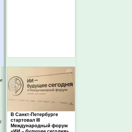
ое
В Санкт-Петербурге
стартовал III
й
Международный форум
«ИИ – будущее сегодня»