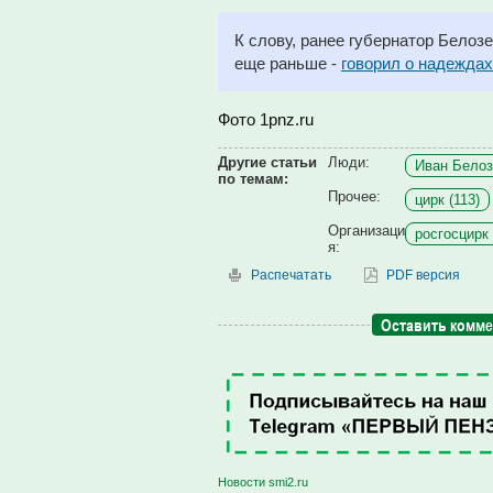
К слову, ранее губернатор Белозе
еще раньше -
говорил о надеждах
Фото 1pnz.ru
Другие статьи
Люди:
Иван Белоз
по темам:
Прочее:
цирк (113)
Организаци
росгосцирк 
я:
Распечатать
PDF версия
Оставить комм
Новости smi2.ru