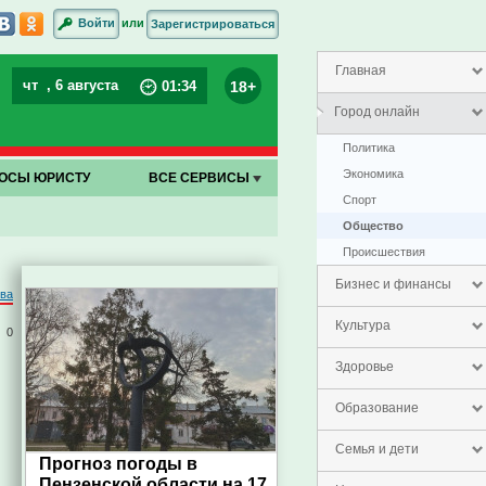
или
Войти
Зарегистрироваться
Главная
чт
, 6 августа
18+
01
:
34
Город онлайн
Политика
Экономика
ОСЫ ЮРИСТУ
ВСЕ СЕРВИСЫ
Спорт
Общество
Проиcшествия
Бизнес и финансы
ва
Культура
0
Здоровье
Образование
Семья и дети
Прогноз погоды в
Пензенской области на 17