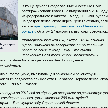
В конце декабря федеральные и местные СМИ
растиражировали новость о выделении в 2018 году
из федерального бюджета 1 млрд. 305 млн. рублей
на дострой пензенского цирка. Действительно, есл
верить
пресс-релизу правительства Пензенской
области,
об этом 27 ноября заявил сам губернатор.
«Утвержден бюджет РФ, 1 млрд. 305 миллионов
На дострой
рублей заложено на завершение строительных
да?
работ по пензенскому цирку. Это сумма,
необходимая для того, чтобы полностью их
нность Иван Белозерцев за два дня до одобрения
ном бюджете.
ию в Росгосцирке, выступающем заказчиком реконструкции
екабря из ведомства пришел ответ на запрос Первого пензенског
его... 299 млн. рублей.
ьтуры на 2018 год на адресную программу по реконструкции
государственного цирка заложено 299 млн. рублей,
–
ирка.
– В текущем году Саратовский филиал
ил затраты на достройку Пензенского цирка в размере 1 млр