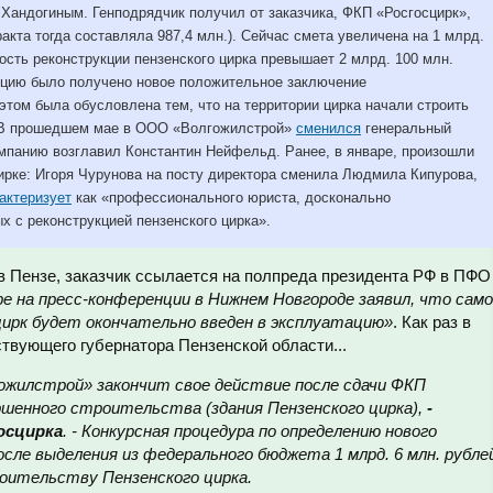
Хандогиным. Генподрядчик получил от заказчика, ФКП «Росгосцирк»,
акта тогда составляла 987,4 млн.). Сейчас смета увеличена на 1 млрд.
мость реконструкции пензенского цирка превышает 2 млрд. 100 млн.
укцию было получено новое положительное заключение
этом была обусловлена тем, что на территории цирка начали строить
е. В прошедшем мае в ООО «Волгожилстрой»
сменился
генеральный
омпанию возглавил Константин Нейфельд. Ранее, в январе, произошли
ирке: Игоря Чурунова на посту директора сменила Людмила Кипурова,
актеризует
как «профессионального юриста, досконально
х с реконструкцией пензенского цирка».
в Пензе, заказчик ссылается на полпреда президента РФ в ПФО
ре на пресс-конференции в Нижнем Новгороде заявил, что сам
ирк будет окончательно введен в эксплуатацию»
. Как раз в
твующего губернатора Пензенской области...
гожилстрой» закончит свое действие после сдачи ФКП
ршенного строительства (здания Пензенского цирка),
-
осцирка
. - Конкурсная процедура по определению нового
осле выделения из федерального бюджета 1 млрд. 6 млн. рубле
роительству Пензенского цирка.