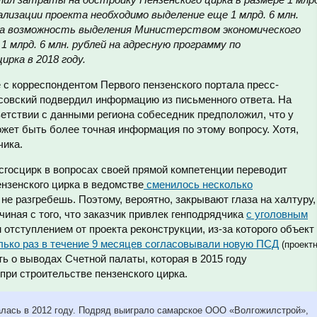
еализации проекта необходимо выделение еще 1 млрд. 6 млн.
чена возможность выделения Министерством экономического
 млрд. 6 млн. рублей на адресную программу по
рка в 2018 году.
 с корреспондентом Первого пензенского портала пресс-
совский подвердил информацию из письменного ответа. На
етствии с данными региона собеседник предположил, что у
жет быть более точная информация по этому вопросу. Хотя,
чика.
осгосцирк в вопросах своей прямой компетенции переводит
ензенского цирка в ведомстве
сменилось несколько
е разгребешь. Поэтому, вероятно, закрывают глаза на халтуру,
иная с того, что заказчик привлек генподрядчика
с уголовным
 отступлением от проекта реконструкции, из-за которого объект
лько раз в течение 9 месяцев согласовывали новую ПСД
(проектн
ить о выводах Счетной палаты, которая в 2015 году
при строительстве пензенского цирка.
алась в 2012 году. Подряд выиграло самарское ООО «Волгожилстрой»,