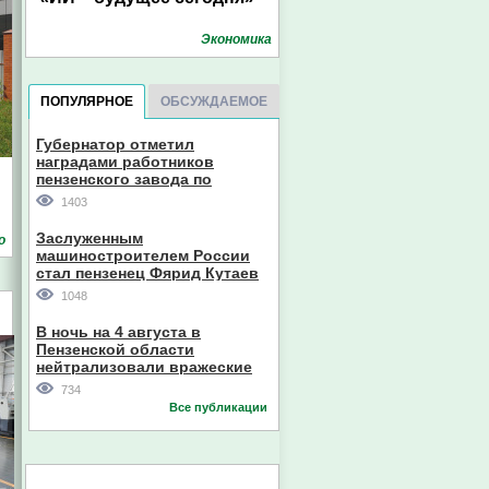
Экономика
ПОПУЛЯРНОЕ
ОБСУЖДАЕМОЕ
Губернатор отметил
наградами работников
пензенского завода по
производству станков
1403
Заслуженным
о
машиностроителем России
стал пензенец Фярид Кутаев
1048
В ночь на 4 августа в
Пензенской области
нейтрализовали вражеские
дроны
734
Все публикации