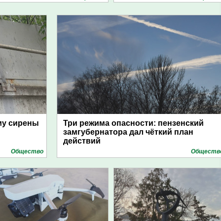
му сирены
Три режима опасности: пензенский
замгубернатора дал чёткий план
действий
Общество
Обществ