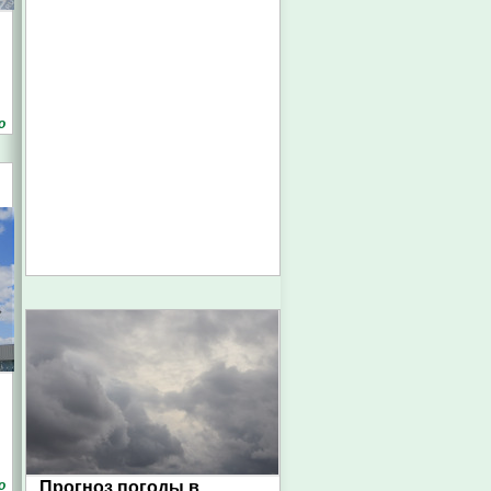
о
о
Прогноз погоды в