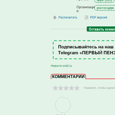
Организаци
росгосцирк 
я:
Распечатать
PDF версия
Оставить комм
Новости smi2.ru
КОММЕНТАРИИ
- Нажмите ,чтобы оцени