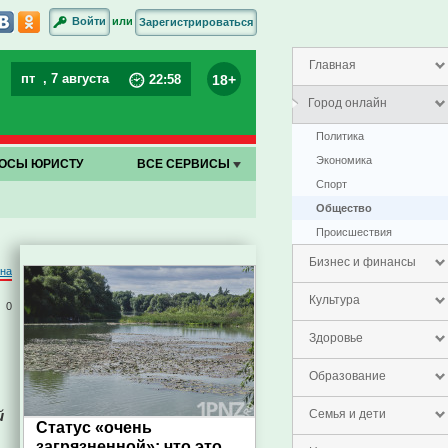
или
Войти
Зарегистрироваться
Главная
пт
, 7 августа
18+
22
:
58
Город онлайн
Политика
Экономика
ОСЫ ЮРИСТУ
ВСЕ СЕРВИСЫ
Спорт
Общество
Проиcшествия
Бизнес и финансы
на
Культура
0
Здоровье
Образование
й
Семья и дети
Статус «очень
загрязненной»: что это