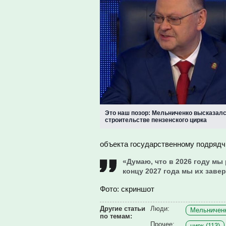
Это наш позор: Мельниченко высказалс
строительстве пензенского цирка
объекта государственному подрядч
«Думаю, что в 2026 году мы 
концу 2027 года мы их заве
Фото: скриншот
Другие статьи
Люди:
Мельниченк
по темам:
Прочее:
цирк (113)