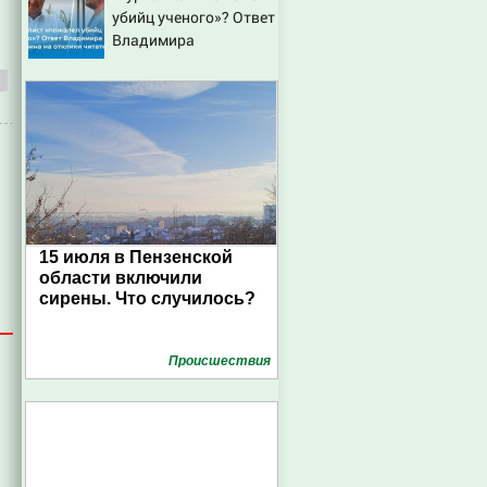
убийц ученого»? Ответ
Владимира
Ворсобина на отклики
читателей
15 июля в Пензенской
области включили
сирены. Что случилось?
Проиcшествия