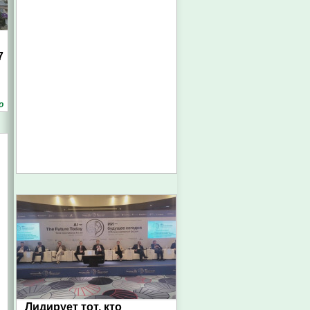
7
о
Лидирует тот, кто