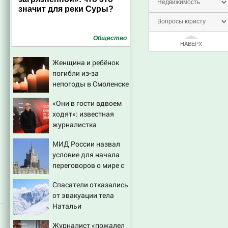
Недвижимость
значит для реки Суры?
Вопросы юристу
Общество
НАВЕРХ
Женщина и ребёнок
погибли из-за
непогоды в Смоленске
«Они в гости вдвоем
ходят»: известная
журналистка
подтвердила роман
МИД России назвал
Бондарчука и
условие для начала
Исаковой
переговоров о мире с
Украиной
Спасатели отказались
от эвакуации тела
Натальи
Наговицыной с
Журналист «пожалел
семитысячника