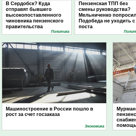
В Сердобск? Куда
Пензенская ТПП без
отправят бывшего
смены руководства?
высокопоставленного
Мельниченко попроси
чиновника пензенского
Подобеда не уходить с
правительства
поста
Политика
Полит
Машиностроение в России пошло в
Мурманс
рост за счет госзаказа
пензен
снабже
помощь
Экономика