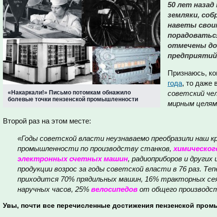
50 лет назад
земляки, соб
наветы своим
порадоваться
отмечены д
предприятий
Признаюсь, ко
года
, то даже 
«Накаркали!» Письмо потомкам обнажило
советский че
болевые точки пензенской промышленности
мирным целям,
Второй раз на этом месте:
«Годы советской власти неузнаваемо преобразили наш кр
промышленности по производству станков,
химического
электронных счетных машин
, радиоприборов и других
продукции возрос за годы советской власти в 76 раз. Те
приходится 70% прядильных машин, 16% тракторных сея
наручных часов, 25%
велосипедов
от общего производс
Увы, почти все перечисленные достижения пензенской промы