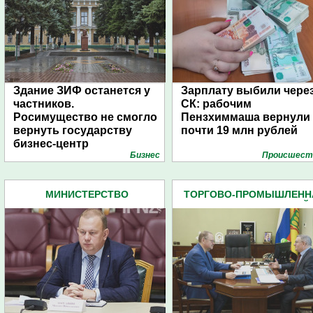
Здание ЗИФ останется у
Зарплату выбили чере
частников.
СК: рабочим
Росимущество не смогло
Пензхиммаша вернули
вернуть государству
почти 19 млн рублей
бизнес-центр
Бизнес
Проиcшест
Фрунзенский в Пензе
МИНИСТЕРСТВО
ТОРГОВО-ПРОМЫШЛЕНН
ПРОМЫШЛЕННОСТИ
ПАЛАТА ПЕНЗЕНСКОЙ
ПЕНЗЕНСКОЙ ОБЛАСТИ (18)
ОБЛАСТИ (11)