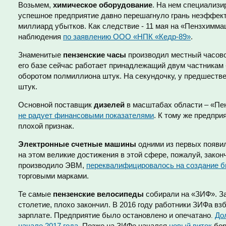
Возьмем,
химическое оборудование
. На нем специализ
успешное предприятие давно перешагнуло грань неэффекти
миллиард убытков. Как следствие - 11 мая на «Пензхимм
наблюдения
по заявлению ООО «НПК «Кедр-89»
.
Знаменитые
пензенские часы
производил местный часово
его базе сейчас работает принадлежащий двум частникам
оборотом полмиллиона штук. На секундочку, у предшестве
штук.
Основной поставщик
дизелей
в масштабах области – «Пен
не радует финансовыми показателями
. К тому же предпри
плохой признак.
Электронные счетные машины
одними из первых появил
на этом великие достижения в этой сфере, пожалуй, зако
производило ЭВМ,
переквалифицировалось на создание б
торговыми марками.
Те самые
пензенские велосипеды
собирали на «ЗИФ». З
столетие, плохо закончил. В 2016 году работники ЗИФа вз
зарплате. Предприятие было остановлено и опечатано
До
.
начале 2017 года.
Позже на ЗИФе начался
новый виток
бор