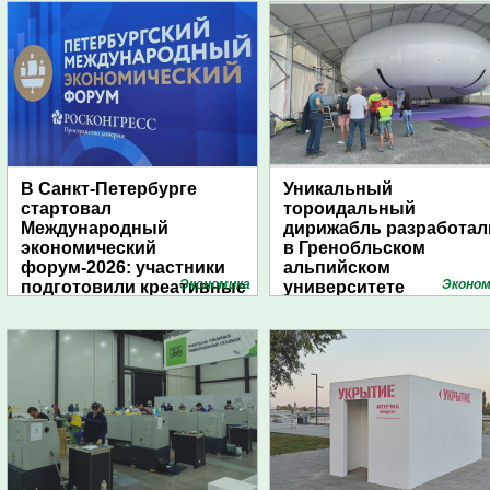
В Санкт-Петербурге
Уникальный
стартовал
тороидальный
Международный
дирижабль разработал
экономический
в Гренобльском
форум-2026: участники
альпийском
Экономика
Эконом
подготовили креативные
университете
стенды