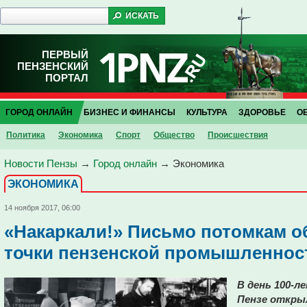
ПЕРВЫЙ
ПЕНЗЕНСКИЙ
ПОРТАЛ
ГОРОД ОНЛАЙН
БИЗНЕС И ФИНАНСЫ
КУЛЬТУРА
ЗДОРОВЬЕ
О
Политика
Экономика
Спорт
Общество
Проиcшествия
Новости Пензы
→
Город онлайн
→
Экономика
ЭКОНОМИКА
14 ноября 2017, 06:00
«Накаркали!» Письмо потомкам 
точки пензенской промышленнос
В день 100-л
Пензе открыл