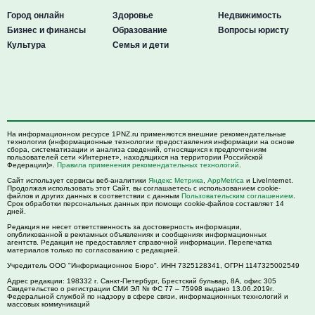
Город онлайн
Здоровье
Недвижимость
Бизнес и финансы
Образование
Вопросы юристу
Культура
Семья и дети
На информационном ресурсе 1PNZ.ru применяются внешние рекомендательные
технологии (информационные технологии предоставления информации на основе
сбора, систематизации и анализа сведений, относящихся к предпочтениям
пользователей сети «Интернет», находящихся на территории Российской
Федерации)».
Правила применения рекомендательных технологий
.
Сайт использует сервисы веб-аналитики
Яндекс Метрика
,
AppMetrica
и LiveInternet.
Продолжая использовать этот Сайт, вы соглашаетесь с использованием cookie-
файлов и других данных в соответствии с данным
Пользовательским соглашением
.
Срок обработки персональных данных при помощи cookie-файлов составляет 14
дней.
Редакция не несет ответственность за достоверность информации,
опубликованной в рекламных объявлениях и сообщениях информационных
агентств. Редакция не предоставляет справочной информации. Перепечатка
материалов только по согласованию с редакцией.
Учредитель ООО "Информационное Бюро". ИНН 7325128341, ОГРН 1147325002549
Адрес редакции:
198332
г. Санкт-Петербург,
Брестский бульвар, 8А, офис 305
Свидетельство о регистрации СМИ ЭЛ № ФС 77 – 75998 выдано 13.06.2019г.
Федеральной службой по надзору в сфере связи, информационных технологий и
массовых коммуникаций