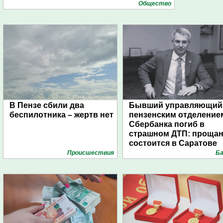
Общество
В Пензе сбили два
Бывший управляющий
беспилотника – жертв нет
пензенским отделение
Сбербанка погиб в
страшном ДТП: проща
состоится в Саратове
Проиcшествия
Ба