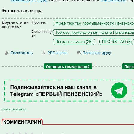
Фотоколлаж автора
Другие статьи
Прочее:
Министерство промышленности Пензенской
по темам:
Организаци
Торгово-промышленная палата Пензенской 
я:
Пенздизельмаш (26)
ППО ЭВТ АО (5)
Распечатать
PDF версия
Переслать другу
Оставить комментарий
Пере
Новости smi2.ru
КОММЕНТАРИИ