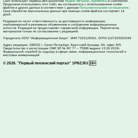
Сайт использует сервисы веб-аналитики
Яндекс Метрика
,
AppMetrica
и LiveInternet.
Продолжая использовать этот Сайт, вы соглашаетесь с использованием cookie-
файлов и других данных в соответствии с данным
Пользовательским соглашением
.
Срок обработки персональных данных при помощи cookie-файлов составляет 14
дней.
Редакция не несет ответственность за достоверность информации,
опубликованной в рекламных объявлениях и сообщениях информационных
агентств. Редакция не предоставляет справочной информации. Перепечатка
материалов только по согласованию с редакцией.
Учредитель ООО "Информационное Бюро". ИНН 7325128341, ОГРН 1147325002549
Адрес редакции:
198332
г. Санкт-Петербург,
Брестский бульвар, 8А, офис 305
Свидетельство о регистрации СМИ ЭЛ № ФС 77 – 75998 выдано 13.06.2019г.
Федеральной службой по надзору в сфере связи, информационных технологий и
массовых коммуникаций
© 2026.
"Первый пензенский портал" 1PNZ.RU
18+