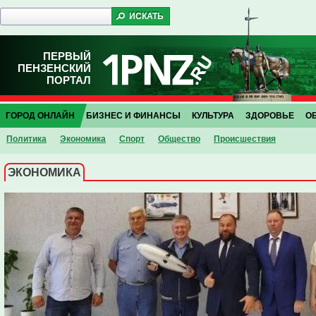
ПЕРВЫЙ
ПЕНЗЕНСКИЙ
ПОРТАЛ
ГОРОД ОНЛАЙН
БИЗНЕС И ФИНАНСЫ
КУЛЬТУРА
ЗДОРОВЬЕ
О
Политика
Экономика
Спорт
Общество
Проиcшествия
ЭКОНОМИКА