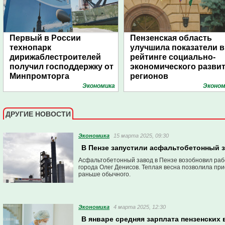
Первый в России
Пензенская область
технопарк
улучшила показатели в
дирижаблестроителей
рейтинге социально-
получил господдержку от
экономического разви
Минпромторга
регионов
Экономика
Эконом
ДРУГИЕ НОВОСТИ
Экономика
15 марта 2025, 09:30
В Пензе запустили асфальтобетонный 
Асфальтобетонный завод в Пензе возобновил раб
города Олег Денисов. Теплая весна позволила при
раньше обычного.
Экономика
4 марта 2025, 12:30
В январе средняя зарплата пензенских