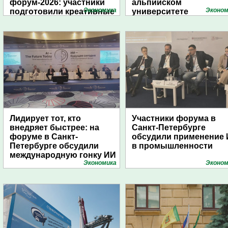
форум-2026: участники
альпийском
Экономика
Эконом
подготовили креативные
университете
стенды
Лидирует тот, кто
Участники форума в
внедряет быстрее: на
Санкт-Петербурге
форуме в Санкт-
обсудили применение
Петербурге обсудили
в промышленности
международную гонку ИИ
Экономика
Эконом