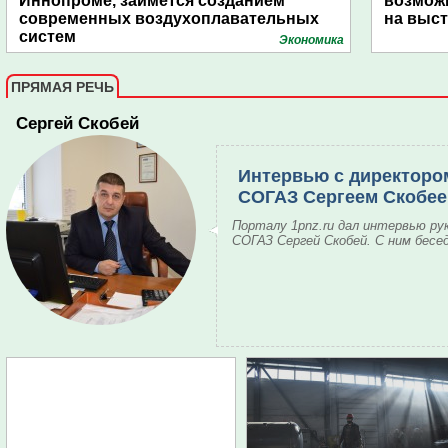
Иннопроме, займется созданием
возмож
современных воздухоплавательных
на выс
систем
Экономика
ПРЯМАЯ РЕЧЬ
Сергей Скобей
Интервью с директоро
СОГАЗ Сергеем Скобе
Порталу 1pnz.ru дал интервью ру
СОГАЗ Сергей Скобей. С ним бесе