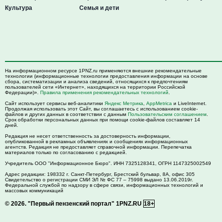
Культура
Семья и дети
На информационном ресурсе 1PNZ.ru применяются внешние рекомендательные
технологии (информационные технологии предоставления информации на основе
сбора, систематизации и анализа сведений, относящихся к предпочтениям
пользователей сети «Интернет», находящихся на территории Российской
Федерации)».
Правила применения рекомендательных технологий
.
Сайт использует сервисы веб-аналитики
Яндекс Метрика
,
AppMetrica
и LiveInternet.
Продолжая использовать этот Сайт, вы соглашаетесь с использованием cookie-
файлов и других данных в соответствии с данным
Пользовательским соглашением
.
Срок обработки персональных данных при помощи cookie-файлов составляет 14
дней.
Редакция не несет ответственность за достоверность информации,
опубликованной в рекламных объявлениях и сообщениях информационных
агентств. Редакция не предоставляет справочной информации. Перепечатка
материалов только по согласованию с редакцией.
Учредитель ООО "Информационное Бюро". ИНН 7325128341, ОГРН 1147325002549
Адрес редакции:
198332
г. Санкт-Петербург,
Брестский бульвар, 8А, офис 305
Свидетельство о регистрации СМИ ЭЛ № ФС 77 – 75998 выдано 13.06.2019г.
Федеральной службой по надзору в сфере связи, информационных технологий и
массовых коммуникаций
© 2026.
"Первый пензенский портал" 1PNZ.RU
18+