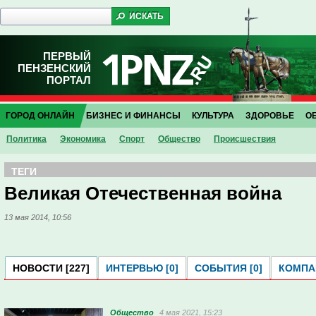
ПЕРВЫЙ
ПЕНЗЕНСКИЙ
ПОРТАЛ
ГОРОД ОНЛАЙН
БИЗНЕС И ФИНАНСЫ
КУЛЬТУРА
ЗДОРОВЬЕ
О
Политика
Экономика
Спорт
Общество
Проиcшествия
ТЕГИ
Великая Отечественная война
13 мая 2014, 10:56
НОВОСТИ [227]
ИНТЕРВЬЮ [0]
СОБЫТИЯ [0]
КОМПАН
Общество
4 мая 2021, 15:23