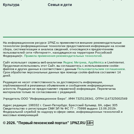
Культура
Семья и дети
На информационном ресурсе 1PNZ.ru применяются внешние рекомендательные
технологии (информационные технологии предоставления информации на основе
сбора, систематизации и анализа сведений, относящихся к предпочтениям
пользователей сети «Интернет», находящихся на территории Российской
Федерации)».
Правила применения рекомендательных технологий
.
Сайт использует сервисы веб-аналитики
Яндекс Метрика
,
AppMetrica
и LiveInternet.
Продолжая использовать этот Сайт, вы соглашаетесь с использованием cookie-
файлов и других данных в соответствии с данным
Пользовательским соглашением
.
Срок обработки персональных данных при помощи cookie-файлов составляет 14
дней.
Редакция не несет ответственность за достоверность информации,
опубликованной в рекламных объявлениях и сообщениях информационных
агентств. Редакция не предоставляет справочной информации. Перепечатка
материалов только по согласованию с редакцией.
Учредитель ООО "Информационное Бюро". ИНН 7325128341, ОГРН 1147325002549
Адрес редакции:
198332
г. Санкт-Петербург,
Брестский бульвар, 8А, офис 305
Свидетельство о регистрации СМИ ЭЛ № ФС 77 – 75998 выдано 13.06.2019г.
Федеральной службой по надзору в сфере связи, информационных технологий и
массовых коммуникаций
© 2026.
"Первый пензенский портал" 1PNZ.RU
18+