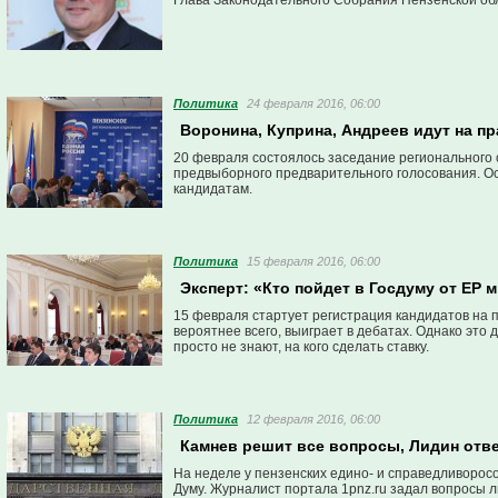
Глава Законодательного Собрания Пензенской об
Политика
24 февраля 2016, 06:00
Воронина, Куприна, Андреев идут на п
20 февраля состоялось заседание регионального 
предвыборного предварительного голосования. О
кандидатам.
Политика
15 февраля 2016, 06:00
Эксперт: «Кто пойдет в Госдуму от ЕР 
15 февраля стартует регистрация кандидатов на п
вероятнее всего, выиграет в дебатах. Однако это
просто не знают, на кого сделать ставку.
Политика
12 февраля 2016, 06:00
Камнев решит все вопросы, Лидин отв
На неделе у пензенских едино- и справедливорос
Думу. Журналист портала 1pnz.ru задал вопросы 