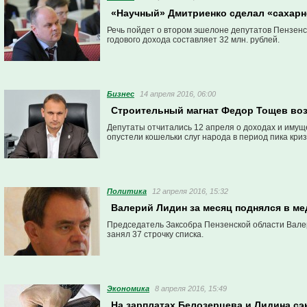
«Научный» Дмитриенко сделал «сахарн
Речь пойдет о втором эшелоне депутатов Пензенс
годового дохода составляет 32 млн. рублей.
Бизнес
14 апреля 2016, 06:00
Строительный магнат Федор Тощев воз
Депутаты отчитались 12 апреля о доходах и имущес
опустели кошельки слуг народа в период пика криз
Политика
12 апреля 2016, 15:32
Валерий Лидин за месяц поднялся в ме
Председатель Заксобра Пензенской области Валер
занял 37 строчку списка.
Экономика
8 апреля 2016, 15:49
На зарплатах Белозерцева и Лидина сэ