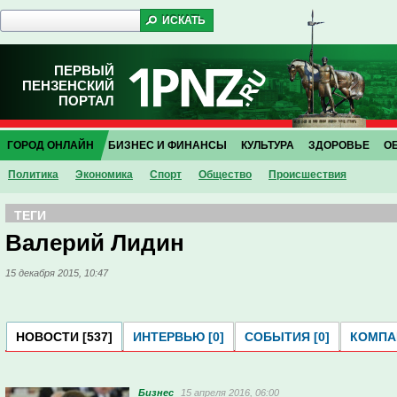
ПЕРВЫЙ
ПЕНЗЕНСКИЙ
ПОРТАЛ
ГОРОД ОНЛАЙН
БИЗНЕС И ФИНАНСЫ
КУЛЬТУРА
ЗДОРОВЬЕ
О
Политика
Экономика
Спорт
Общество
Проиcшествия
ТЕГИ
Валерий Лидин
15 декабря 2015, 10:47
НОВОСТИ [537]
ИНТЕРВЬЮ [0]
СОБЫТИЯ [0]
КОМПАН
Бизнес
15 апреля 2016, 06:00