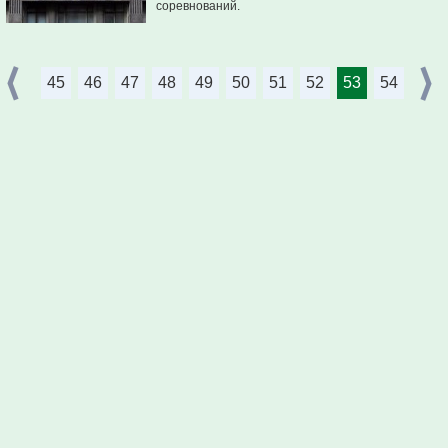
соревнований.
45
46
47
48
49
50
51
52
53
54