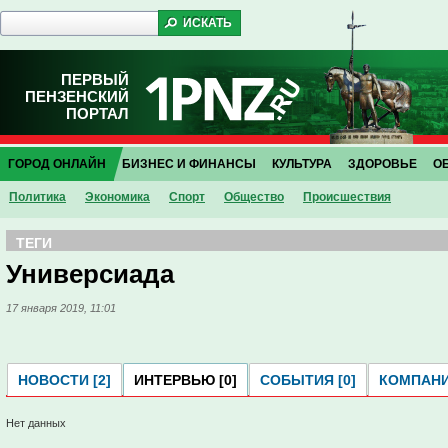
ПЕРВЫЙ
ПЕНЗЕНСКИЙ
ПОРТАЛ
ГОРОД ОНЛАЙН
БИЗНЕС И ФИНАНСЫ
КУЛЬТУРА
ЗДОРОВЬЕ
О
Политика
Экономика
Спорт
Общество
Проиcшествия
ТЕГИ
Универсиада
17 января 2019, 11:01
НОВОСТИ [2]
ИНТЕРВЬЮ [0]
СОБЫТИЯ [0]
КОМПАНИ
Нет данных