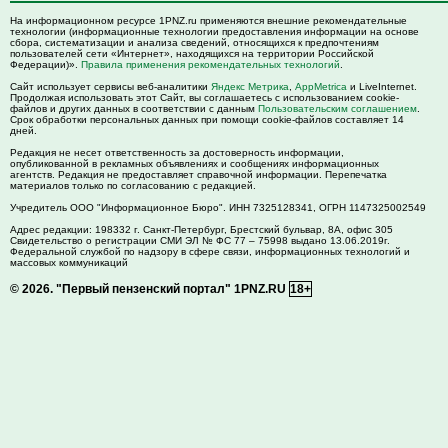
На информационном ресурсе 1PNZ.ru применяются внешние рекомендательные
технологии (информационные технологии предоставления информации на основе
сбора, систематизации и анализа сведений, относящихся к предпочтениям
пользователей сети «Интернет», находящихся на территории Российской
Федерации)».
Правила применения рекомендательных технологий
.
Сайт использует сервисы веб-аналитики
Яндекс Метрика
,
AppMetrica
и LiveInternet.
Продолжая использовать этот Сайт, вы соглашаетесь с использованием cookie-
файлов и других данных в соответствии с данным
Пользовательским соглашением
.
Срок обработки персональных данных при помощи cookie-файлов составляет 14
дней.
Редакция не несет ответственность за достоверность информации,
опубликованной в рекламных объявлениях и сообщениях информационных
агентств. Редакция не предоставляет справочной информации. Перепечатка
материалов только по согласованию с редакцией.
Учредитель ООО "Информационное Бюро". ИНН 7325128341, ОГРН 1147325002549
Адрес редакции:
198332
г. Санкт-Петербург,
Брестский бульвар, 8А, офис 305
Свидетельство о регистрации СМИ ЭЛ № ФС 77 – 75998 выдано 13.06.2019г.
Федеральной службой по надзору в сфере связи, информационных технологий и
массовых коммуникаций
© 2026.
"Первый пензенский портал" 1PNZ.RU
18+